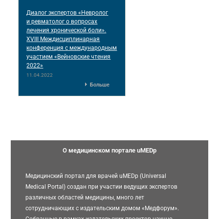
Диалог экспертов «Невролог
и ревматолог о вопросах
лечения хронической боли».
XVIII Междисциплинарная
конференция c международным
участием «Вейновские чтения
2022»
11.04.2022
Больше
О медицинском портале uMEDp
Медицинский портал для врачей uMEDp (Universal
Medical Portal) создан при участии ведущих экспертов
различных областей медицины, много лет
сотрудничающих с издательским домом «Медфорум».
Собранные в рамках издательских проектов научно-