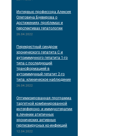
Интервью профессора Алексея
Олеговича Буеверова о
достижениях, проблемах и
перспективах гепатологии
26.04.2022
Перекрестный синдром
хронического гепатита С и
аутоиммунного гепатита 1-го
типа с последующей
трансформацией в
аутоиммунный гепатит 2-го
типа: клиническое наблюдение
26.04.2022
Оптимизированная программа
таргетной комбинированной
интерфероно- и иммунотерапии
в лечении атипичных
хронических активных
герпесвирусных ко-инфекций
12.04.2022