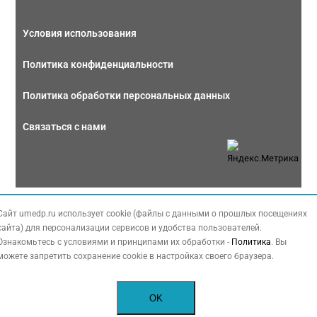
Условия использования
Политика конфиденциальности
Политика обработки персональных данных
Связаться с нами
Copyright © 2026 МЕДФОРУМ. Все права защищены. Данный сайт также
Сайт umedp.ru использует cookie (файлы с данными о прошлых посещениях
содержит материалы, принадлежащие третьей стороне, охраняемые законом
сайта) для персонализации сервисов и удобства пользователей.
РФ об авторских правах.
Ознакомьтесь с условиями и принципами их обработки -
Политика
. Вы
можете запретить сохранение cookie в настройках своего браузера.
OK