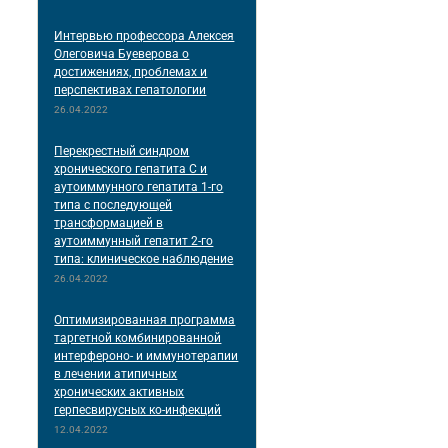
Интервью профессора Алексея
Олеговича Буеверова о
достижениях, проблемах и
перспективах гепатологии
26.04.2022
Перекрестный синдром
хронического гепатита С и
аутоиммунного гепатита 1-го
типа с последующей
трансформацией в
аутоиммунный гепатит 2-го
типа: клиническое наблюдение
26.04.2022
Оптимизированная программа
таргетной комбинированной
интерфероно- и иммунотерапии
в лечении атипичных
хронических активных
герпесвирусных ко-инфекций
12.04.2022