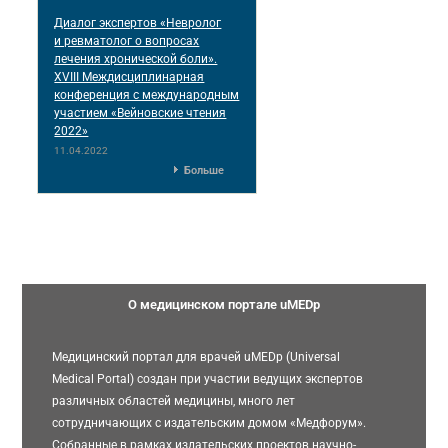
Диалог экспертов «Невролог
и ревматолог о вопросах
лечения хронической боли».
XVIII Междисциплинарная
конференция c международным
участием «Вейновские чтения
2022»
11.04.2022
Больше
О медицинском портале uMEDp
Медицинский портал для врачей uMEDp (Universal
Medical Portal) создан при участии ведущих экспертов
различных областей медицины, много лет
сотрудничающих с издательским домом «Медфорум».
Собранные в рамках издательских проектов научно-