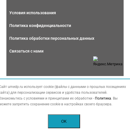
Условия использования
Политика конфиденциальности
Политика обработки персональных данных
Связаться с нами
Copyright © 2026 МЕДФОРУМ. Все права защищены. Данный сайт также
Сайт umedp.ru использует cookie (файлы с данными о прошлых посещениях
содержит материалы, принадлежащие третьей стороне, охраняемые законом
сайта) для персонализации сервисов и удобства пользователей.
РФ об авторских правах.
Ознакомьтесь с условиями и принципами их обработки -
Политика
. Вы
можете запретить сохранение cookie в настройках своего браузера.
OK