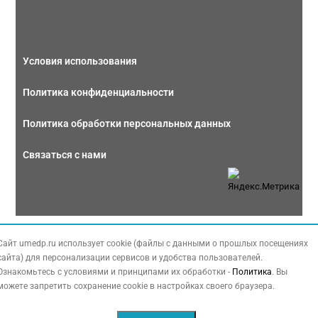
Условия использования
Политика конфиденциальности
Политика обработки персональных данных
Связаться с нами
Copyright © 2026 МЕДФОРУМ. Все права защищены. Данный сайт также
Сайт umedp.ru использует cookie (файлы с данными о прошлых посещениях
содержит материалы, принадлежащие третьей стороне, охраняемые законом
сайта) для персонализации сервисов и удобства пользователей.
РФ об авторских правах.
Ознакомьтесь с условиями и принципами их обработки -
Политика
. Вы
можете запретить сохранение cookie в настройках своего браузера.