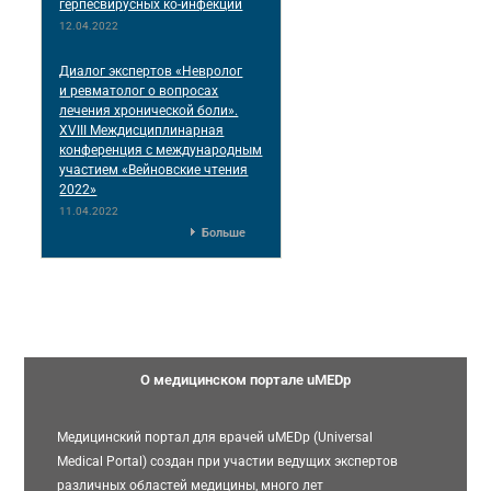
герпесвирусных ко-инфекций
12.04.2022
Диалог экспертов «Невролог
и ревматолог о вопросах
лечения хронической боли».
XVIII Междисциплинарная
конференция c международным
участием «Вейновские чтения
2022»
11.04.2022
Больше
О медицинском портале uMEDp
Медицинский портал для врачей uMEDp (Universal
Medical Portal) создан при участии ведущих экспертов
различных областей медицины, много лет