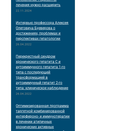
лечения нужно расширить
22.11.2024
Интервью профессора Алексея
Олеговича Буеверова о
достижениях, проблемах и
перспективах гепатологии
26.04.2022
Перекрестный синдром
хронического гепатита С и
аутоиммунного гепатита 1-го
типа с последующей
трансформацией в
аутоиммунный гепатит 2-го
типа: клиническое наблюдение
26.04.2022
Оптимизированная программа
таргетной комбинированной
интерфероно- и иммунотерапии
в лечении атипичных
хронических активных