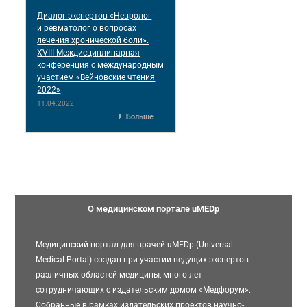
Диалог экспертов «Невролог
и ревматолог о вопросах
лечения хронической боли».
XVIII Междисциплинарная
конференция c международным
участием «Вейновские чтения
2022»
11.04.2022
Больше
О медицинском портале uMEDp
Медицинский портал для врачей uMEDp (Universal
Medical Portal) создан при участии ведущих экспертов
различных областей медицины, много лет
сотрудничающих с издательским домом «Медфорум».
Собранные в рамках издательских проектов научно-