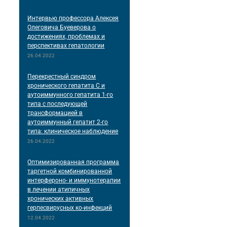
Интервью профессора Алексея
Олеговича Буеверова о
достижениях, проблемах и
перспективах гепатологии
26.04.2022
Перекрестный синдром
хронического гепатита С и
аутоиммунного гепатита 1-го
типа с последующей
трансформацией в
аутоиммунный гепатит 2-го
типа: клиническое наблюдение
26.04.2022
Оптимизированная программа
таргетной комбинированной
интерфероно- и иммунотерапии
в лечении атипичных
хронических активных
герпесвирусных ко-инфекций
12.04.2022