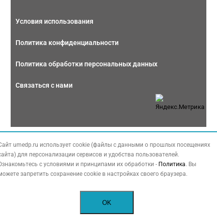
Условия использования
Политика конфиденциальности
Политика обработки персональных данных
Связаться с нами
Copyright © 2026 МЕДФОРУМ. Все права защищены. Данный сайт также
Сайт umedp.ru использует cookie (файлы с данными о прошлых посещениях
содержит материалы, принадлежащие третьей стороне, охраняемые законом
сайта) для персонализации сервисов и удобства пользователей.
РФ об авторских правах.
Ознакомьтесь с условиями и принципами их обработки -
Политика
. Вы
можете запретить сохранение cookie в настройках своего браузера.
OK