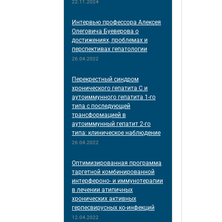
22.11.2024
Интервью профессора Алексея
Олеговича Буеверова о
достижениях, проблемах и
перспективах гепатологии
26.04.2022
Перекрестный синдром
хронического гепатита С и
аутоиммунного гепатита 1-го
типа с последующей
трансформацией в
аутоиммунный гепатит 2-го
типа: клиническое наблюдение
26.04.2022
Оптимизированная программа
таргетной комбинированной
интерфероно- и иммунотерапии
в лечении атипичных
хронических активных
герпесвирусных ко-инфекций
12.04.2022