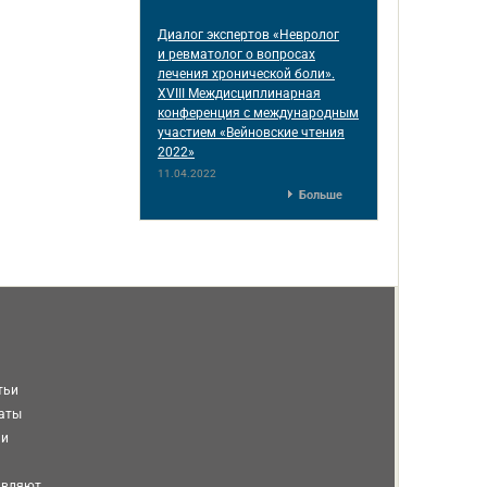
Диалог экспертов «Невролог
и ревматолог о вопросах
лечения хронической боли».
XVIII Междисциплинарная
конференция c международным
участием «Вейновские чтения
2022»
11.04.2022
Больше
тьи
таты
ми
авляют