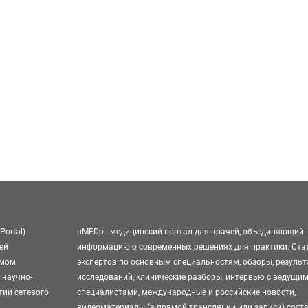
Portal)
uMEDp - медицинский портал для врачей, объединяющий
ей
информацию о современных решениях для практики. Ста
омом
экспертов по основным специальностям, обзоры, резуль
 научно-
исследований, клинические разборы, интервью с ведущи
тии сетевого
специалистами, международные и российские новости,
видеоматериалы (в прямой трансляции или записи) сост