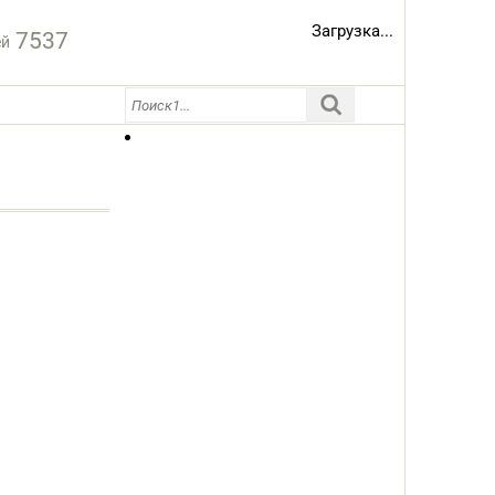
Загрузка...
7537
ей