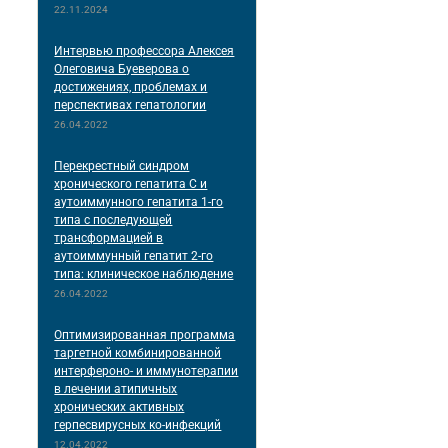
22.11.2024
Интервью профессора Алексея
Олеговича Буеверова о
достижениях, проблемах и
перспективах гепатологии
26.04.2022
Перекрестный синдром
хронического гепатита С и
аутоиммунного гепатита 1-го
типа с последующей
трансформацией в
аутоиммунный гепатит 2-го
типа: клиническое наблюдение
26.04.2022
Оптимизированная программа
таргетной комбинированной
интерфероно- и иммунотерапии
в лечении атипичных
хронических активных
герпесвирусных ко-инфекций
12.04.2022