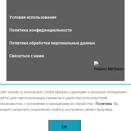
Условия использования
Политика конфиденциальности
Политика обработки персональных данных
Связаться с нами
Copyright © 2026 МЕДФОРУМ. Все права защищены. Данный сайт также
Сайт umedp.ru использует cookie (файлы с данными о прошлых посещениях
содержит материалы, принадлежащие третьей стороне, охраняемые законом
сайта) для персонализации сервисов и удобства пользователей.
РФ об авторских правах.
Ознакомьтесь с условиями и принципами их обработки -
Политика
. Вы
можете запретить сохранение cookie в настройках своего браузера.
OK