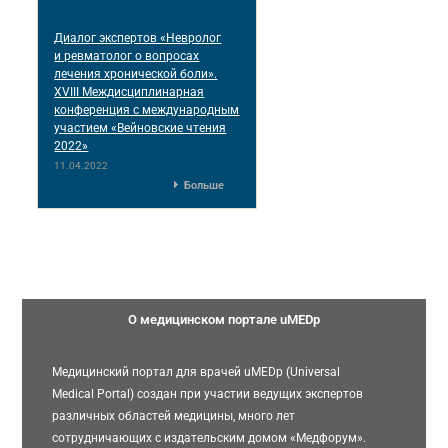
Диалог экспертов «Невролог
и ревматолог о вопросах
лечения хронической боли».
XVIII Междисциплинарная
конференция c международным
участием «Вейновские чтения
2022»
11.04.2022
Больше
О медицинском портале uMEDp
Медицинский портал для врачей uMEDp (Universal
Medical Portal) создан при участии ведущих экспертов
различных областей медицины, много лет
сотрудничающих с издательским домом «Медфорум».