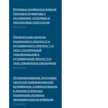
Интервью профессора Алексея
Олеговича Буеверова о
достижениях, проблемах и
перспективах гепатологии
26.04.2022
Перекрестный синдром
хронического гепатита С и
аутоиммунного гепатита 1-го
типа с последующей
трансформацией в
аутоиммунный гепатит 2-го
типа: клиническое наблюдение
26.04.2022
Оптимизированная программа
таргетной комбинированной
интерфероно- и иммунотерапии
в лечении атипичных
хронических активных
герпесвирусных ко-инфекций
12.04.2022