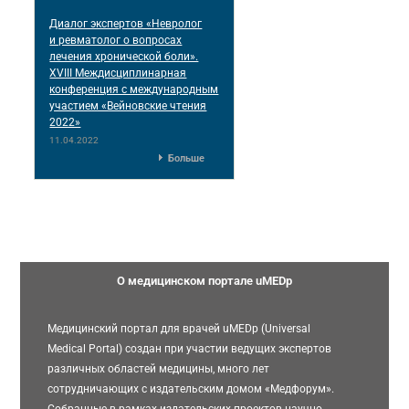
Диалог экспертов «Невролог
и ревматолог о вопросах
лечения хронической боли».
XVIII Междисциплинарная
конференция c международным
участием «Вейновские чтения
2022»
11.04.2022
Больше
О медицинском портале uMEDp
Медицинский портал для врачей uMEDp (Universal
Medical Portal) создан при участии ведущих экспертов
различных областей медицины, много лет
сотрудничающих с издательским домом «Медфорум».
Собранные в рамках издательских проектов научно-