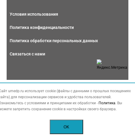
Условия использования
Политика конфиденциальности
Политика обработки персональных данных
Связаться с нами
Copyright © 2026 МЕДФОРУМ. Все права защищены. Данный сайт также
Сайт umedp.ru использует cookie (файлы с данными о прошлых посещениях
содержит материалы, принадлежащие третьей стороне, охраняемые законом
сайта) для персонализации сервисов и удобства пользователей.
РФ об авторских правах.
Ознакомьтесь с условиями и принципами их обработки -
Политика
. Вы
можете запретить сохранение cookie в настройках своего браузера.
OK