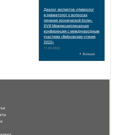
Диалог экспертов «Невролог
и ревматолог о вопросах
лечения хронической боли».
XVIII Междисциплинарная
конференция c международным
участием «Вейновские чтения
2022»
11.04.2022
Больше
тьи
таты
ми
авляют