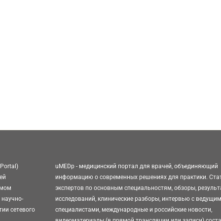
Portal)
uMEDp - медицинский портал для врачей, объединяющий
ей
информацию о современных решениях для практики. Ста
омом
экспертов по основным специальностям, обзоры, резуль
 научно-
исследований, клинические разборы, интервью с ведущи
тии сетевого
специалистами, международные и российские новости,
видеоматериалы (в прямой трансляции или записи) сост