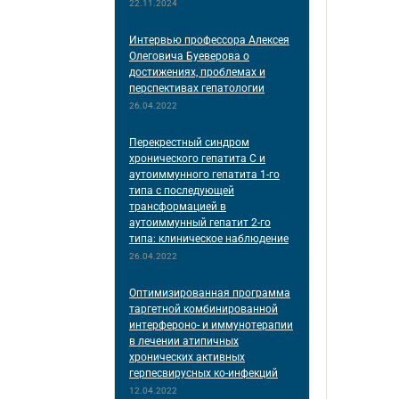
22.11.2024
Интервью профессора Алексея
Олеговича Буеверова о
достижениях, проблемах и
перспективах гепатологии
26.04.2022
Перекрестный синдром
хронического гепатита С и
аутоиммунного гепатита 1-го
типа с последующей
трансформацией в
аутоиммунный гепатит 2-го
типа: клиническое наблюдение
26.04.2022
Оптимизированная программа
таргетной комбинированной
интерфероно- и иммунотерапии
в лечении атипичных
хронических активных
герпесвирусных ко-инфекций
12.04.2022