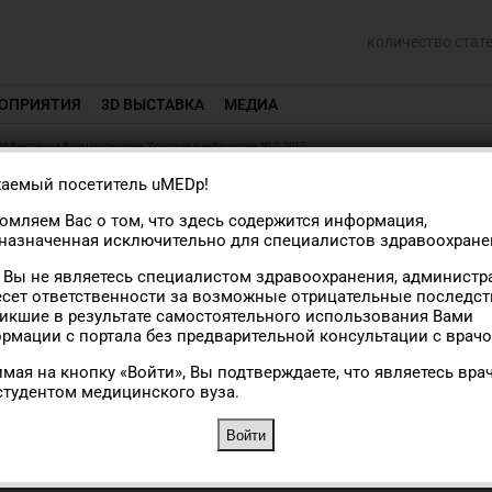
количество стат
ОПРИЯТИЯ
3D ВЫСТАВКА
МЕДИА
Эффективная фармакотерапия. Урология и нефрология. № 2. 2017
ИЯ. УРОЛОГИЯ И НЕФРОЛОГИЯ. № 2.
аемый посетитель uMEDp!
омляем Вас о том, что здесь содержится информация,
назначенная исключительно для специалистов здравоохране
ткрыть PDF
 Вы не являетесь специалистом здравоохранения, администр
есет ответственности за возможные отрицательные последст
итать электронную версию
икшие в результате самостоятельного использования Вами
рмации с портала без предварительной консультации с врачо
ернуться в архив журнала
мая на кнопку «Войти», Вы подтверждаете, что являетесь вра
студентом медицинского вуза.