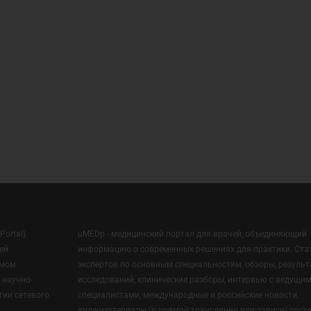
Portal)
uMEDp - медицинский портал для врачей, объединяющий
ей
информацию о современных решениях для практики. Ста
омом
экспертов по основным специальностям, обзоры, резуль
 научно-
исследований, клинические разборы, интервью с ведущи
тии сетевого
специалистами, международные и российские новости,
видеоматериалы (в прямой трансляции или записи) сост