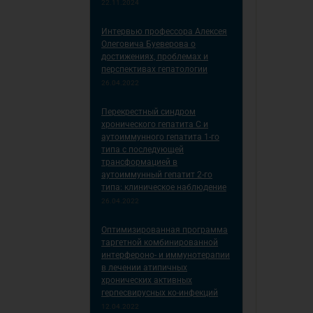
22.11.2024
Интервью профессора Алексея
Олеговича Буеверова о
достижениях, проблемах и
перспективах гепатологии
26.04.2022
Перекрестный синдром
хронического гепатита С и
аутоиммунного гепатита 1-го
типа с последующей
трансформацией в
аутоиммунный гепатит 2-го
типа: клиническое наблюдение
26.04.2022
Оптимизированная программа
таргетной комбинированной
интерфероно- и иммунотерапии
в лечении атипичных
хронических активных
герпесвирусных ко-инфекций
12.04.2022