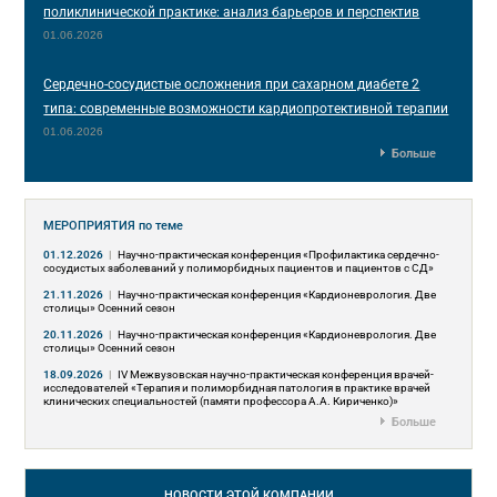
поликлинической практике: анализ барьеров и перспектив
01.06.2026
Сердечно-сосудистые осложнения при сахарном диабете 2
типа: современные возможности кардиопротективной терапии
01.06.2026
Больше
МЕРОПРИЯТИЯ
по теме
01.12.2026
|
Научно-практическая конференция «Профилактика сердечно-
сосудистых заболеваний у полиморбидных пациентов и пациентов с СД»
21.11.2026
|
Научно-практическая конференция «Кардионеврология. Две
столицы» Осенний сезон
20.11.2026
|
Научно-практическая конференция «Кардионеврология. Две
столицы» Осенний сезон
18.09.2026
|
IV Межвузовская научно-практическая конференция врачей-
исследователей «Терапия и полиморбидная патология в практике врачей
клинических специальностей (памяти профессора А.А. Кириченко)»
Больше
НОВОСТИ
ЭТОЙ КОМПАНИИ