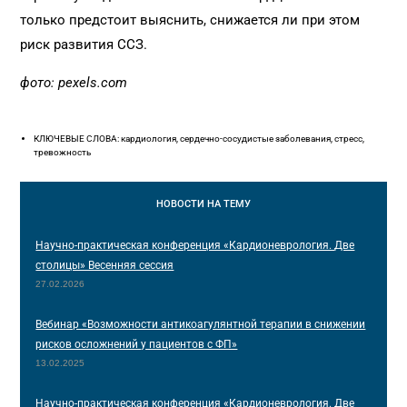
только предстоит выяснить, снижается ли при этом
риск развития ССЗ.
фото: pexels.com
КЛЮЧЕВЫЕ СЛОВА: кардиология, сердечно-сосудистые заболевания, стресс,
тревожность
НОВОСТИ
НА ТЕМУ
Научно-практическая конференция «Кардионеврология. Две
столицы» Весенняя сессия
27.02.2026
Вебинар «Возможности антикоагулянтной терапии в снижении
рисков осложнений у пациентов с ФП»
13.02.2025
Научно-практическая конференция «Кардионеврология. Две