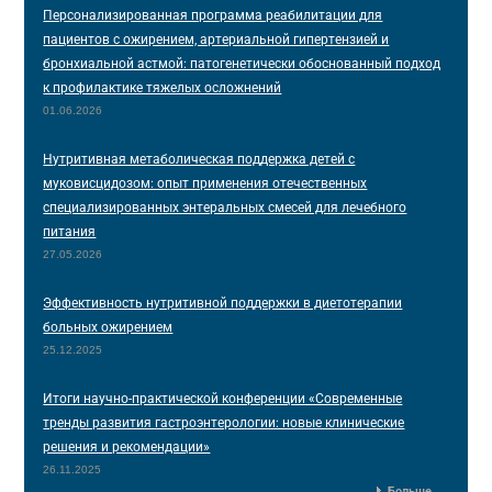
Персонализированная программа реабилитации для
пациентов с ожирением, артериальной гипертензией и
бронхиальной астмой: патогенетически обоснованный подход
к профилактике тяжелых осложнений
01.06.2026
Нутритивная метаболическая поддержка детей с
муковисцидозом: опыт применения отечественных
специализированных энтеральных смесей для лечебного
питания
27.05.2026
Эффективность нутритивной поддержки в диетотерапии
больных ожирением
25.12.2025
Итоги научно-практической конференции «Современные
тренды развития гастроэнтерологии: новые клинические
решения и рекомендации»
26.11.2025
Больше