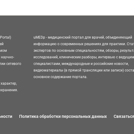
Portal)
uMEDp - медицинский портал для врачей, объединяющий
ей
информацию о современных решениях для практики. Ста
омом
экспертов по основным специальностям, обзоры, резуль
 научно-
исследований, клинические разборы, интервью с ведущи
тии сетевого
специалистами, международные и российские новости,
видеоматериалы (в прямой трансляции или записи) сост
основное содержание портала.
характер,
охранения.
ьности
Политика обработки персональных данных
Связаться