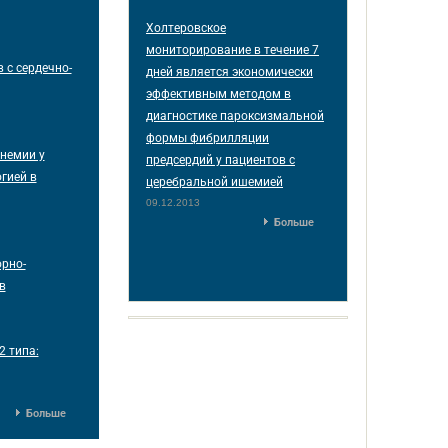
Холтеровское
мониторирование в течение 7
 с сердечно-
дней является экономически
эффективным методом в
диагностике пароксизмальной
формы фибрилляции
немии у
предсердий у пациентов с
гией в
церебральной ишемией
09.12.2013
Больше
рно-
в
2 типа:
Больше