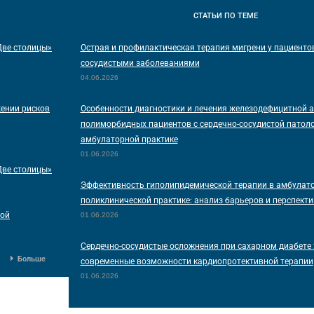
СТАТЬИ
ПО ТЕМЕ
Две столицы»
Острая и профилактическая терапия мигрени у пациентов
сосудистыми заболеваниями
04.06.2026
жении рисков
Особенности диагностики и лечения железодефицитной а
полиморбидных пациентов с сердечно-сосудистой патоло
амбулаторной практике
01.06.2026
Две столицы»
Эффективность гиполипидемической терапии в амбулато
поликлинической практике: анализ барьеров и перспекти
ной
01.06.2026
Сердечно-сосудистые осложнения при сахарном диабете 
Больше
современные возможности кардиопротективной терапии
01.06.2026