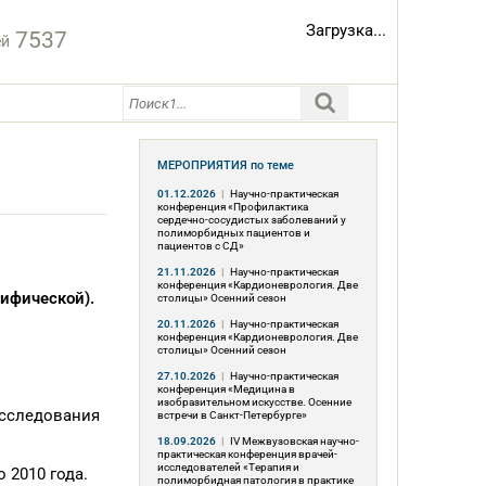
Загрузка...
7537
ей
МЕРОПРИЯТИЯ
по теме
01.12.2026
|
Научно-практическая
конференция «Профилактика
сердечно-сосудистых заболеваний у
полиморбидных пациентов и
пациентов с СД»
21.11.2026
|
Научно-практическая
конференция «Кардионеврология. Две
ифической).
столицы» Осенний сезон
20.11.2026
|
Научно-практическая
конференция «Кардионеврология. Две
столицы» Осенний сезон
27.10.2026
|
Научно-практическая
конференция «Медицина в
изобразительном искусстве. Осенние
исследования
встречи в Санкт-Петербурге»
и
18.09.2026
|
IV Межвузовская научно-
практическая конференция врачей-
исследователей «Терапия и
 2010 года.
полиморбидная патология в практике