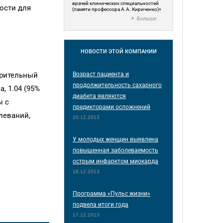
врачей клинических специальностей
ости для
(памяти профессора А.А. Кириченко)»
Больше
НОВОСТИ
ЭТОЙ КОМПАНИИ
ерительный
Возраст пациента и
продолжительность сахарного
а, 1.04 (95%
диабета являются
ы с
предикторами осложнений
леваний,
20.12.2013
У молодых женщин выявлена
повышенная заболеваемость
острым инфарктом миокарда
18.12.2013
Программа «Пульс жизни»
подвела итоги года
17.12.2013