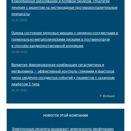
Коморбидные заболевания и болевой синдром: стратегии
лечения с акцентом на нестероидные противовоспалительные
препараты
31.07.2025
Оценка состояния здоровья женщин с сердечно-сосудистыми и
гормонально-метаболическими рисками в постменопаузе
и способы кардиопротективной коррекции
18.09.2024
Велметия, фиксированная комбинация ситаглиптина и
метформина, – эффективный контроль гликемии и факторов
риска сердечно-сосудистых событий у пациентов с сахарным
диабетом 2 типа
29.10.2021
Больше
НОВОСТИ
ЭТОЙ КОМПАНИИ
Электронные сигареты вызывают эректильную дисфункцию