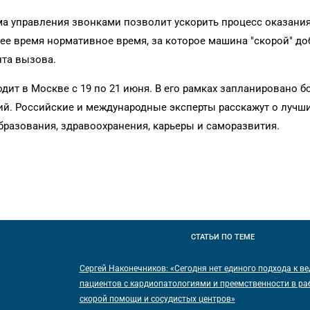
ма управления звонками позволит ускорить процесс оказани
е время нормативное время, за которое машина "скорой" до
нта вызова.
дит в Москве с 19 по 21 июня. В его рамках запланировано б
сий. Российские и международные эксперты расскажут о лучш
бразования, здравоохранения, карьеры и саморазвития.
СТАТЬИ
ПО ТЕМЕ
Сергей Наконечников: «Сегодня нет единого подхода к в
пациентов с кардиопатологиями и преемственности в ра
скорой помощи и сосудистых центров»