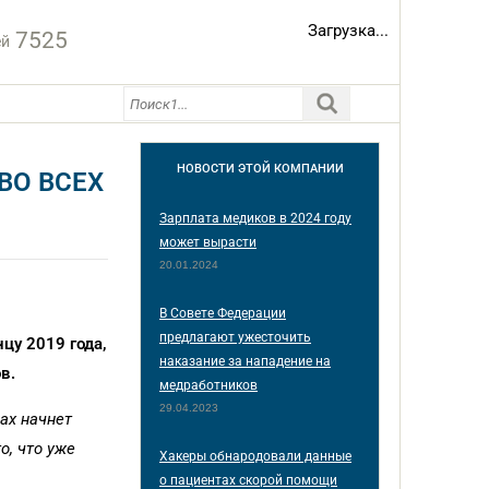
Загрузка...
7525
ей
НОВОСТИ
ЭТОЙ КОМПАНИИ
ВО ВСЕХ
Зарплата медиков в 2024 году
может вырасти
20.01.2024
В Совете Федерации
предлагают ужесточить
цу 2019 года,
наказание за нападение на
в.
медработников
29.04.2023
ах начнет
, что уже
Хакеры обнародовали данные
о пациентах скорой помощи