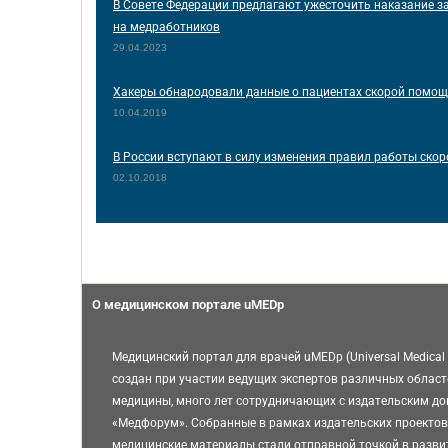
В Совете Федерации предлагают ужесточить наказание з
на медработников
29.04.2023
Хакеры обнародовали данные о пациентах скорой помо
10.04.2019
В России вступают в силу изменения правил работы ско
02.10.2018
О медицинском портале uMEDp
Медицинский портал для врачей uMEDp (Universal Medical 
создан при участии ведущих экспертов различных област
медицины, много лет сотрудничающих с издательским д
«Медфорум». Собранные в рамках издательских проектов
медицинские материалы стали отправной точкой в разви