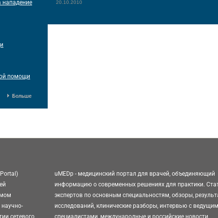
а нападение
20.10.2010
щи
рой помощи
Больше
Portal)
uMEDp - медицинский портал для врачей, объединяющий
ей
информацию о современных решениях для практики. Ста
омом
экспертов по основным специальностям, обзоры, резуль
 научно-
исследований, клинические разборы, интервью с ведущи
тии сетевого
специалистами, международные и российские новости,