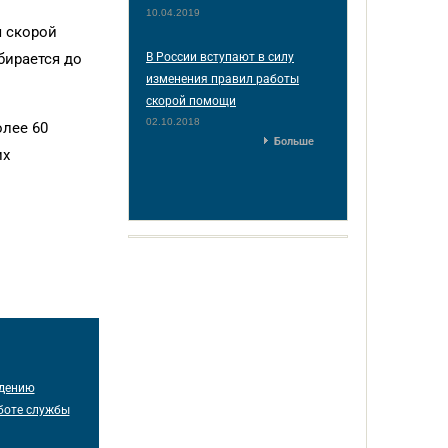
10.04.2019
я скорой
бирается до
В России вступают в силу
изменения правил работы
скорой помощи
02.10.2018
олее 60
Больше
их
едению
боте службы