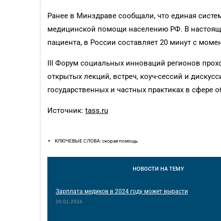
Ранее в Минздраве сообщали, что единая систе
медицинской помощи населению РФ. В настояще
пациента, в России составляет 20 минут с моме
III Форум социальных инноваций регионов прохо
открытых лекций, встреч, коуч-сессий и дискус
государственных и частных практиках в сфере о
Источник:
tass.ru
КЛЮЧЕВЫЕ СЛОВА: скорая помощь
НОВОСТИ
НА ТЕМУ
Зарплата медиков в 2024 году может вырасти
20.01.2024