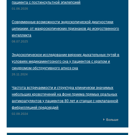
пациента с постинсультной эпилепсией
01.06.2026
Современные возможности эндоскопической диагностики
целиакии: от макроскопических признаков до искусственного
интеллекта
08.07.2025
Эндоскопическое исследование верхних дыхательных путей в
условиях медикаментозного сна у пациентов с храпом и
синдромом обструктивного апноэ сна
26.11.2024
Частота встречаемости и структура клинически значимых
небольших кровотечений на фоне приема прямых оральных
антикоагулянтов у пациентов 80 лет и старше с неклапанной
фибрилляцией предсердий
02.09.2024
Больше