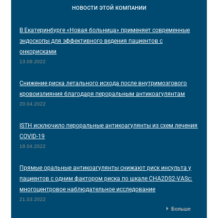
НОВОСТИ
ЭТОЙ КОМПАНИИ
В Екатеринбурге «Новая больница» применяет современные
эндоскопы для эффективного ведения пациентов с
онкорисками
13.09.2022
Снижение риска летального исхода после внутримозгового
кровоизлияния благодаря пероральным антикоагулянтам
20.04.2022
ISTH исключило пероральные антикоагулянты из схем лечения
COVID-19
18.04.2022
Прямые оральные антикоагулянты снижают риск инсульта у
пациентов с одним фактором риска по шкале CHA2DS2-VASc:
многоцентровое наблюдательное исследование
21.03.2022
Больше