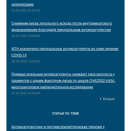
онкорисками
13.09.2022 01:00:00
Снижение риска летального исхода после внутримозгового
кровоизлияния благодаря пероральным антикоагулянтам
20.04.2022 18:00:00
ISTH исключило пероральные антикоагулянты из схем лечения
COVID-19
18.04.2022 13:00:00
Прямые оральные антикоагулянты снижают риск инсульта у
пациентов с одним фактором риска по шкале CHA2DS2-VASc:
многоцентровое наблюдательное исследование
21.03.2022 11:50:00
Больше
СТАТЬИ
ПО ТЕМЕ
Антикоагулянтная и противоэпилептическая терапия у