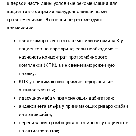
В первой части даны условные рекомендации для
пациентов с острыми желудочно-кишечными
кровотечениями. Эксперты не рекомендуют
применение:
свежезамороженной плазмы или витамина К у
пациентов на варфарине; если необходимо —
назначать концентрат протромбинового
комплекса (КПК), а не свежезамороженную
плазму;
КПК у принимающих прямые пероральные
антикоагулянты;
идаруцизумаба у применяющих дабигатран;
андексанета альфа у принимающих ривароксабан
или апиксабан;
переливания тромбоцитарной массы у пациентов
на антиагрегантах;