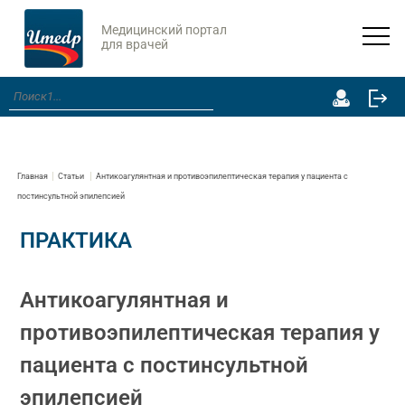
Медицинский портал
для врачей
Главная
Статьи
Антикоагулянтная и противоэпилептическая терапия у пациента с
постинсультной эпилепсией
ПРАКТИКА
Антикоагулянтная и
противоэпилептическая терапия у
пациента с постинсультной
эпилепсией