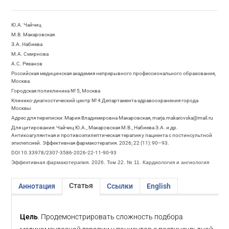
Ю.А. Чайчиц
М.В. Макаровская
З.А. Набиева
М.А. Смирнова
А.С. Рязанов
Российская медицинская академия непрерывного профессионального образования,
Москва
Городская поликлиника № 5, Москва
Клинико-диагностический центр № 4 Департамента здравоохранения города
Москвы
Адрес для переписки: Мария Владимировна Макаровская, marja.makarovska@mail.ru
Для цитирования: Чайчиц Ю.А., Макаровская М.В., Набиева З.А. и др.
Антикоагулянтная и противоэпилептическая терапия у пациента с постинсультной
эпилепсией. Эффективная фармакотерапия. 2026; 22 (11): 90–93.
DOI 10.33978/2307-3586-2026-22-11-90-93
Эффективная фармакотерапия. 2026. Том 22. № 11. Кардиология и ангиология
Статья
Аннотация
Ссылки
English
Цель
. Продемонстрировать сложность подбора