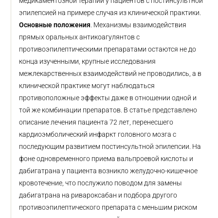
медикаментозной терапии у пациентов с постинсультной
эпилепсией на примере случая из клинической практики.
Основные положения
. Механизмы взаимодействия
прямых оральных антикоагулянтов с
противоэпилептическими препаратами остаются не до
конца изученными, крупные исследования
межлекарственных взаимодействий не проводились, а в
клинической практике могут наблюдаться
противоположные эффекты даже в отношении одной и
той же комбинации препаратов. В статье представлено
описание лечения пациента 72 лет, перенесшего
кардиоэмболический инфаркт головного мозга с
последующим развитием постинсультной эпилепсии. На
фоне одновременного приема вальпроевой кислоты и
дабигатрана у пациента возникло желудочно-кишечное
кровотечение, что послужило поводом для замены
дабигатрана на ривароксабан и подбора другого
противоэпилептического препарата с меньшим риском