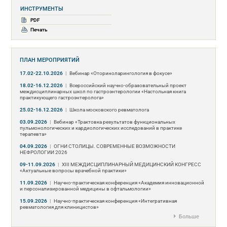
ИНСТРУМЕНТЫ
PDF
Печать
ПЛАН МЕРОПРИЯТИЙ
17.02-22.10.2026
|
Вебинар «Оториноларингология в фокусе»
18.02-16.12.2026
|
Всероссийский научно-образовательный проект
междисциплинарных школ по гастроэнтерологии «Настольная книга
практикующего гастроэнтеролога»
25.02-16.12.2026
|
Школа московского ревматолога
03.09.2026
|
Вебинар «Трактовка результатов функциональных
пульмонологических и кардиологических исследований в практике
терапевта»
04.09.2026
|
ОГНИ СТОЛИЦЫ. СОВРЕМЕННЫЕ ВОЗМОЖНОСТИ
НЕФРОЛОГИИ 2026
09-11.09.2026
|
ХIII МЕЖДИСЦИПЛИНАРНЫЙ МЕДИЦИНСКИЙ КОНГРЕСС
«Актуальные вопросы врачебной практики»
11.09.2026
|
Научно-практическая конференция «Академия инновационной
и персонализированной медицины в офтальмологии»
15.09.2026
|
Научно-практическая конференция «Интегративная
ревматология для клиницистов»
Больше