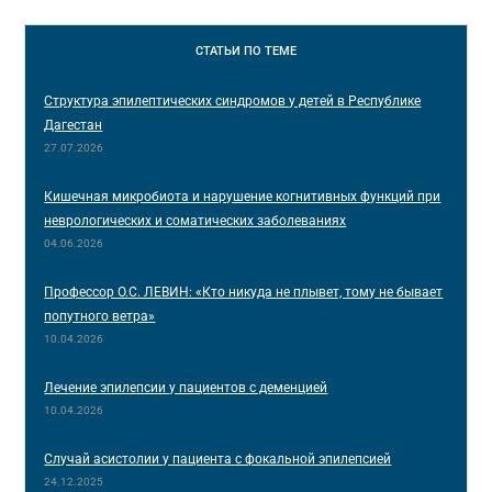
СТАТЬИ
ПО ТЕМЕ
Структура эпилептических синдромов у детей в Республике
Дагестан
27.07.2026
Кишечная микробиота и нарушение когнитивных функций при
неврологических и соматических заболеваниях
04.06.2026
Профессор О.С. ЛЕВИН: «Кто никуда не плывет, тому не бывает
попутного ветра»
10.04.2026
Лечение эпилепсии у пациентов с деменцией
10.04.2026
Случай асистолии у пациента с фокальной эпилепсией
24.12.2025