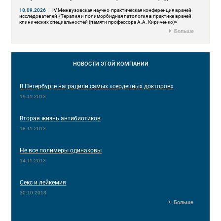
18.09.2026
|
IV Межвузовская научно-практическая конференция врачей-
исследователей «Терапия и полиморбидная патология в практике врачей
клинических специальностей (памяти профессора А.А. Кириченко)»
Больше
НОВОСТИ
ЭТОЙ КОМПАНИИ
В Петербурге наградили самых «сердечных докторов»
19.11.2013
Вторая жизнь антибиотиков
18.11.2013
Не все полимеры одинаковы
14.11.2013
Секс и лейкемия
30.10.2013
Больше