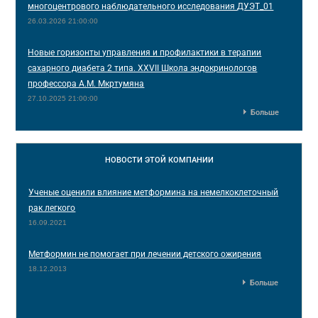
многоцентрового наблюдательного исследования ДУЭТ_01
26.03.2026 21:00:00
Новые горизонты управления и профилактики в терапии
сахарного диабета 2 типа. XXVII Школа эндокринологов
профессора А.М. Мкртумяна
27.10.2025 21:00:00
Больше
НОВОСТИ
ЭТОЙ КОМПАНИИ
Ученые оценили влияние метформина на немелкоклеточный
рак легкого
16.09.2021
Метформин не помогает при лечении детского ожирения
18.12.2013
Больше