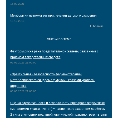
16.09.2021
Метформин не помогает при лечении детского ожирения
18.12.2013
Больше
СТАТЬИ
ПО ТЕМЕ
Факторы риска рака предстательной железы, связанные с
приемом лекарственных средств
06.05.2026 21:00:00
«Эректильная» безопасность фармакотерапии
метаболического синдрома у мужчин глазами уролога-
андролога
06.05.2026 21:00:00
Оценка эффективности и безопасности препарата Форсиглекс
(метформин + ситаглиптин) у пациентов с сахарным диабетом
2 типа в условиях реальной клинической практики: результаты