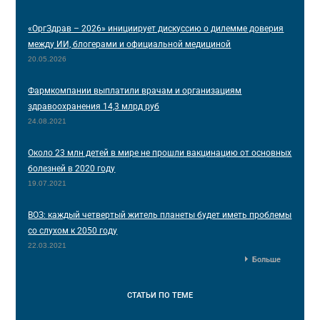
«ОргЗдрав – 2026» инициирует дискуссию о дилемме доверия
между ИИ, блогерами и официальной медициной
20.05.2026
Фармкомпании выплатили врачам и организациям
здравоохранения 14,3 млрд руб
24.08.2021
Около 23 млн детей в мире не прошли вакцинацию от основных
болезней в 2020 году
19.07.2021
ВОЗ: каждый четвертый житель планеты будет иметь проблемы
со слухом к 2050 году
22.03.2021
Больше
СТАТЬИ
ПО ТЕМЕ