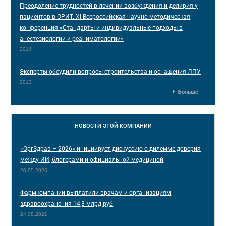
Преодоление трудностей в лечении возбуждения и делирия у
пациентов в ОРИТ. XI Всероссийская научно-методическая
конференция «Стандарты и индивидуальные подходы в
анестезиологии и реаниматологии»
2014
Эксперты обсудили вопросы строительства и оснащения ЛПУ
2013
Больше
НОВОСТИ
ЭТОЙ КОМПАНИИ
«ОргЗдрав – 2026» инициирует дискуссию о дилемме доверия
между ИИ, блогерами и официальной медициной
20.05.2026
Фармкомпании выплатили врачам и организациям
здравоохранения 14,3 млрд руб
24.08.2021