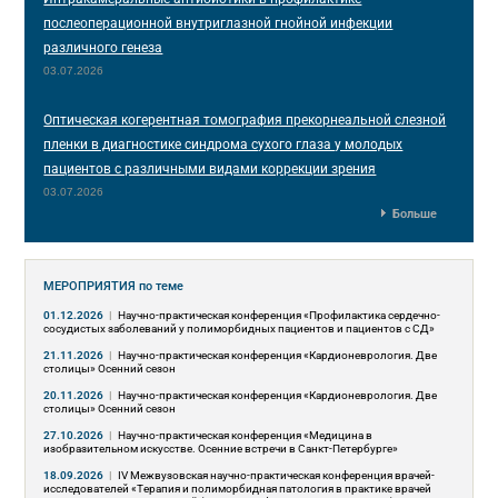
послеоперационной внутриглазной гнойной инфекции
различного генеза
03.07.2026
Оптическая когерентная томография прекорнеальной слезной
пленки в диагностике синдрома сухого глаза у молодых
пациентов с различными видами коррекции зрения
03.07.2026
Больше
МЕРОПРИЯТИЯ
по теме
01.12.2026
|
Научно-практическая конференция «Профилактика сердечно-
сосудистых заболеваний у полиморбидных пациентов и пациентов с СД»
21.11.2026
|
Научно-практическая конференция «Кардионеврология. Две
столицы» Осенний сезон
20.11.2026
|
Научно-практическая конференция «Кардионеврология. Две
столицы» Осенний сезон
27.10.2026
|
Научно-практическая конференция «Медицина в
изобразительном искусстве. Осенние встречи в Санкт-Петербурге»
18.09.2026
|
IV Межвузовская научно-практическая конференция врачей-
исследователей «Терапия и полиморбидная патология в практике врачей