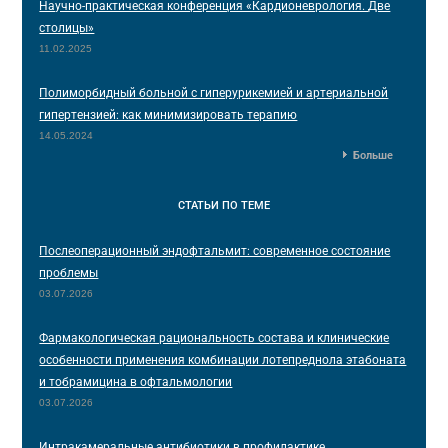
Научно-практическая конференция «Кардионеврология. Две
столицы»
11.02.2025
Полиморбидный больной с гиперурикемией и артериальной
гипертензией: как минимизировать терапию
14.05.2024
Больше
СТАТЬИ
ПО ТЕМЕ
Послеоперационный эндофтальмит: современное состояние
проблемы
03.07.2026
Фармакологическая рациональность состава и клинические
особенности применения комбинации лотепреднола этабоната
и тобрамицина в офтальмологии
03.07.2026
Интракамеральные антибиотики в профилактике