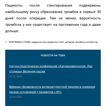
Пациенты после стентирования подвержены
наибольшему риску образования тромбов в первые 30
дней после операции. Тем не менее, вероятность
тромбоза у них существует на протяжении года и даже
дольше.
КЛЮЧЕВЫЕ СЛОВА: кардиология, хирургия, стент, артерия, тромбоз, ингибитор
НОВОСТИ
НА ТЕМУ
Научно-практическая конференция «Кардионеврология. Две
столицы» Весенняя сессия
27.02.2026
Вебинар «Возможности антикоагулянтной терапии в снижении
рисков осложнений у пациентов с ФП»
13.02.2025