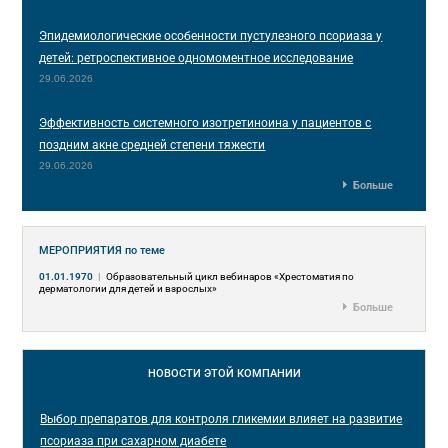
Эпидемиологические особенности пустулезного псориаза у
детей: ретроспективное одномоментное исследование
29.06.2026
Эффективность системного изотретиноина у пациентов с
поздним акне средней степени тяжести
29.06.2026
Больше
МЕРОПРИЯТИЯ
по теме
01.01.1970
|
Образовательный цикл вебинаров «Хрестоматия по
дерматологии для детей и взрослых»
Больше
НОВОСТИ
ЭТОЙ КОМПАНИИ
Выбор препаратов для контроля гликемии влияет на развитие
псориаза при сахарном диабете