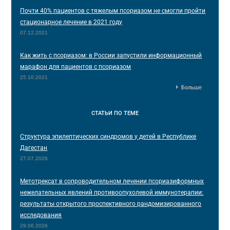
Почти 40% пациентов с тяжелым псориазом не смогли пройти
стационарное лечение в 2021 году
07.12.2021
Как жить с псориазом: в России запустили информационный
марафон для пациентов с псориазом
25.10.2021
Больше
СТАТЬИ
ПО ТЕМЕ
Структура эпилептических синдромов у детей в Республике
Дагестан
27.07.2026
Метотрексат в сопроводительном лечении псориазиформных
нежелательных явлений противоопухолевой иммунотерапии:
результаты открытого проспективного рандомизированного
исследования
29.06.2026