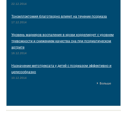
22.12.2014
Тонзиллэктомия благотворно влияет на течение псориаза
17.12.2014
Уровень маркеров воспаления в крови коррелирует с уровнем
тревожности и снижением качества сна при псориатическом
артрите
16.12.2014
Назначение метотрексата у детей с псориазом эффективно и
целесообразно
10.12.2014
Больше