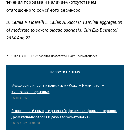
течения псориаза и наличием/отсутствием
отягощенного семейного анамнеза.
Di Lernia V
,
Ficarelli E
,
Lallas A
,
Ricci C
. Familial aggregation
of moderate to severe plaque psoriasis. Clin Exp Dermatol.
2014 Aug 22.
КЛЮЧЕВЫЕ СЛОВА: псориаз, наследственность, дерматология
НОВОСТИ
НА ТЕМУ
Междисциплинарный консилиум «Кожа — Иммунитет —
Кишечник — Гормоны»
15.10.2025
Вышел новый номер журнала «Эффективная фармакотерапия.
Дерматовенерология и дерматокосметология»
16.09.2022 01:00:00