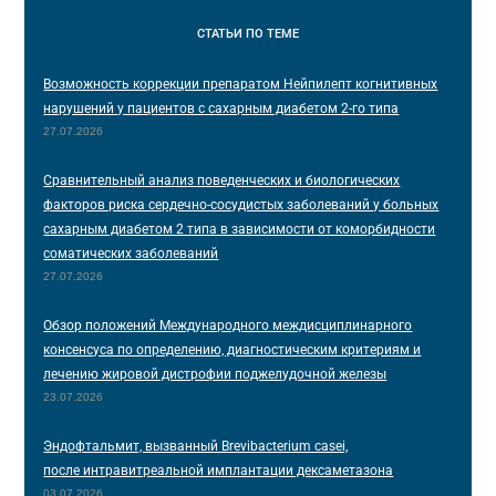
СТАТЬИ
ПО ТЕМЕ
Возможность коррекции препаратом Нейпилепт когнитивных
нарушений у пациентов с сахарным диабетом 2-го типа
27.07.2026
Сравнительный анализ поведенческих и биологических
факторов риска сердечно-сосудистых заболеваний у больных
сахарным диабетом 2 типа в зависимости от коморбидности
соматических заболеваний
27.07.2026
Обзор положений Международного междисциплинарного
консенсуса по определению, диагностическим критериям и
лечению жировой дистрофии поджелудочной железы
23.07.2026
Эндофтальмит, вызванный Brevibacterium casei,
после интравитреальной имплантации дексаметазона
03.07.2026