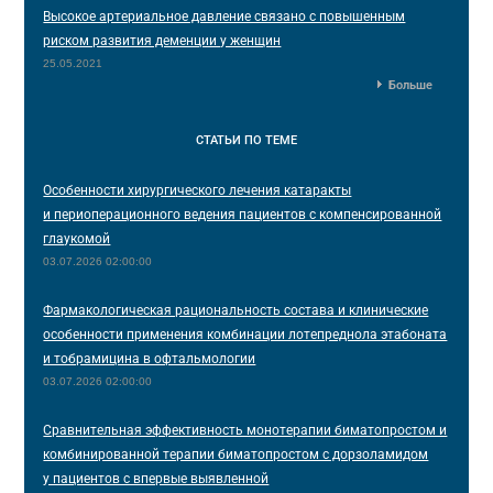
Высокое артериальное давление связано с повышенным
риском развития деменции у женщин
25.05.2021
Больше
СТАТЬИ
ПО ТЕМЕ
Особенности хирургического лечения катаракты
и периоперационного ведения пациентов с компенсированной
глаукомой
03.07.2026 02:00:00
Фармакологическая рациональность состава и клинические
особенности применения комбинации лотепреднола этабоната
и тобрамицина в офтальмологии
03.07.2026 02:00:00
Сравнительная эффективность монотерапии биматопростом и
комбинированной терапии биматопростом с дорзоламидом
у пациентов с впервые выявленной