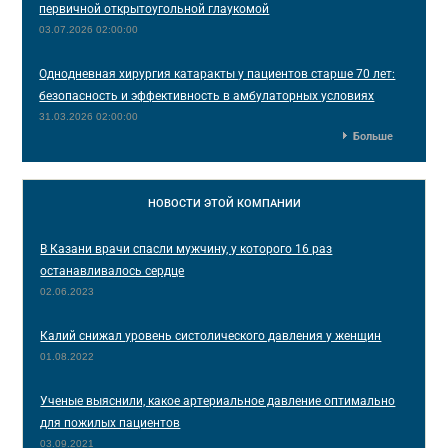
первичной открытоугольной глаукомой
03.07.2026 02:00:00
Однодневная хирургия катаракты у пациентов старше 70 лет:
безопасность и эффективность в амбулаторных условиях
31.03.2026 02:00:00
Больше
НОВОСТИ
ЭТОЙ КОМПАНИИ
В Казани врачи спасли мужчину, у которого 16 раз
останавливалось сердце
02.06.2023
Калий снижал уровень систолического давления у женщин
01.08.2022
Ученые выяснили, какое артериальное давление оптимально
для пожилых пациентов
03.09.2021