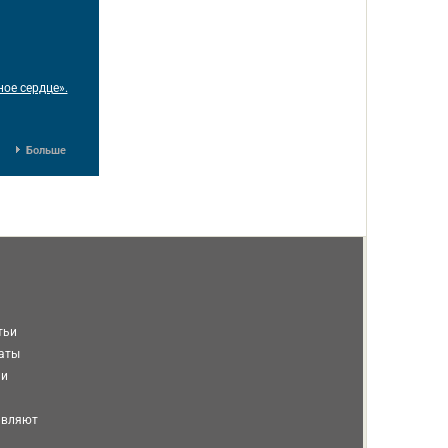
ое сердце».
Больше
тьи
таты
ми
авляют