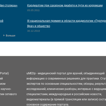
Две столицы»
Кардиалгии при сахарном диабете и пути их коррекции
05.05.2011
ной
III национальная премия в области кардиологии «Пурпурн
Врач и общество
30.12.2010
Больше
Portal)
uMEDp - медицинский портал для врачей, объединяющий
ей
информацию о современных решениях для практики. Ста
омом
экспертов по основным специальностям, обзоры, резуль
 научно-
исследований, клинические разборы, интервью с ведущи
тии сетевого
специалистами, международные и российские новости,
видеоматериалы (в прямой трансляции или записи) сост
основное содержание портала.