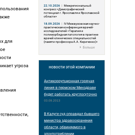
22.10.2026
|
Межрегиональный
спользования
конгресс «Демографический
потенциал г. Ярославля и Ярославской
также
области»
18.09.2026
|
IV Межвузовская научно-
практическая конференция врачей-
исследователей «Терапия и
полиморбидная патология в практике
врачей клинических специальностей
ых для
(памяти профессора А.А. Кириченко)»
Больше
ное
ности
икает угроза
НОВОСТИ
ЭТОЙ КОМПАНИИ
Антикоррупционная горячая
линия в пермском Минздраве
авления
будет работать круглосуточно
03.09.2013
тственности,
В Калуге суд оправдал бывшего
министра здравоохранения
области, обвиняемого в
злоупотреблении