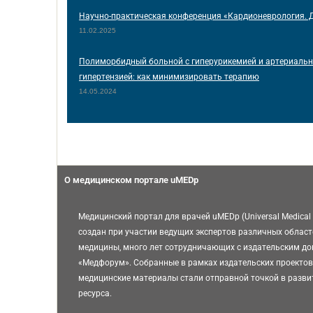
Научно-практическая конференция «Кардионеврология. 
11.02.2025
Полиморбидный больной с гиперурикемией и артериаль
гипертензией: как минимизировать терапию
14.05.2024
О медицинском портале uMEDp
Медицинский портал для врачей uMEDp (Universal Medical 
создан при участии ведущих экспертов различных област
медицины, много лет сотрудничающих с издательским д
«Медфорум». Собранные в рамках издательских проектов
медицинские материалы стали отправной точкой в разви
ресурса.