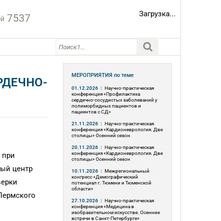
Загрузка...
7537
ей
МЕРОПРИЯТИЯ
по теме
РДЕЧНО-
01.12.2026
|
Научно-практическая
конференция «Профилактика
сердечно-сосудистых заболеваний у
полиморбидных пациентов и
пациентов с СД»
21.11.2026
|
Научно-практическая
конференция «Кардионеврология. Две
столицы» Осенний сезон
20.11.2026
|
Научно-практическая
конференция «Кардионеврология. Две
 при
столицы» Осенний сезон
ный центр
10.11.2026
|
Межрегиональный
конгресс «Демографический
верки
потенциал г. Тюмени и Тюменской
области»
Пермского
27.10.2026
|
Научно-практическая
конференция «Медицина в
изобразительном искусстве. Осенние
встречи в Санкт-Петербурге»