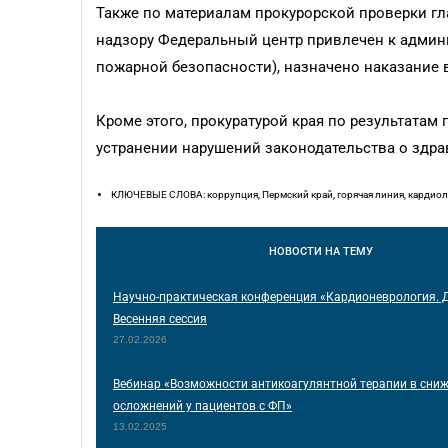
Также по материалам прокурорской проверки г
надзору Федеральный центр привлечен к админи
пожарной безопасности), назначено наказание в
Кроме этого, прокуратурой края по результата
устранении нарушений законодательства о здра
КЛЮЧЕВЫЕ СЛОВА: коррупция, Пермский край, горячая линия, кардиол
НОВОСТИ
НА ТЕМУ
Научно-практическая конференция «Кардионеврология. 
Весенняя сессия
27.02.2026
Вебинар «Возможности антикоагулянтной терапии в сни
осложнений у пациентов с ФП»
13.02.2025