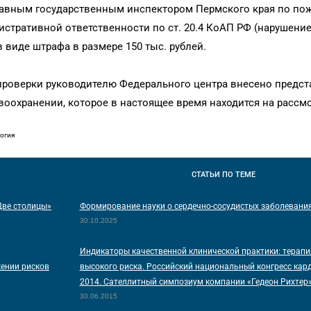
лавным государственным инспектором Пермского края по по
стративной ответственности по ст. 20.4 КоАП РФ (нарушени
 виде штрафа в размере 150 тыс. рублей.
м проверки руководителю Федерального центра внесено предст
воохранении, которое в настоящее время находится на рассм
огия
СТАТЬИ
ПО ТЕМЕ
Две столицы»
Формирование науки о сердечно-сосудистых заболевани
30.10.2025
Индикаторы качественной клинической практики: терапи
жении рисков
высокого риска. Российский национальный конгресс кар
2014. Сателлитный симпозиум компании «Гедеон Рихтер»
30.06.2015