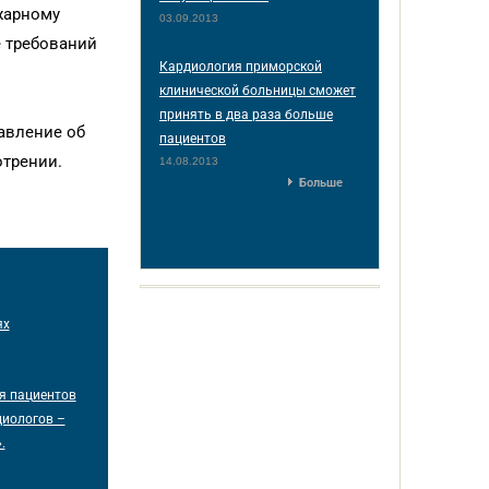
жарному
03.09.2013
е требований
Кардиология приморской
клинической больницы сможет
принять в два раза больше
авление об
пациентов
отрении.
14.08.2013
Больше
ях
я пациентов
диологов –
.