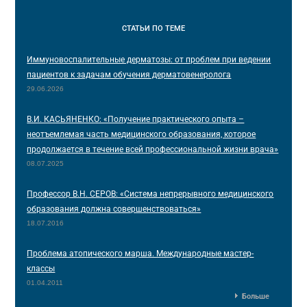
СТАТЬИ
ПО ТЕМЕ
Иммуновоспалительные дерматозы: от проблем при ведении
пациентов к задачам обучения дерматовенеролога
29.06.2026
В.И. КАСЬЯНЕНКО: «Получение практического опыта –
неотъемлемая часть медицинского образования, которое
продолжается в течение всей профессиональной жизни врача»
08.07.2025
Профессор В.Н. СЕРОВ: «Система непрерывного медицинского
образования должна совершенствоваться»
18.07.2016
Проблема атопического марша. Международные мастер-
классы
01.04.2011
Больше