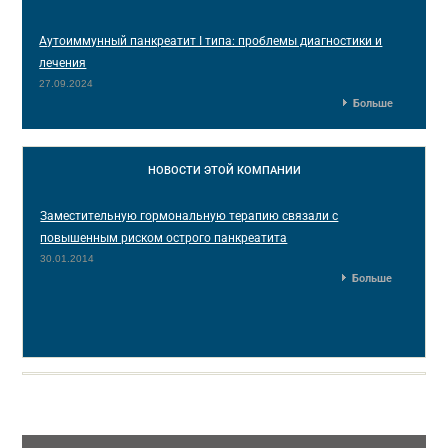
Аутоиммунный панкреатит I типа: проблемы диагностики и
лечения
27.09.2024
Больше
НОВОСТИ
ЭТОЙ КОМПАНИИ
Заместительную гормональную терапию связали с
повышенным риском острого панкреатита
30.01.2014
Больше