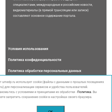
специалистами, международные и российские новости,
видеоматериалы (в прямой трансляции или записи)
составляют основное содержание портала.
Условия использования
Политика конфиденциальности
Политика обработки персональных данных
Связаться с нами
т umedp.ru использует cookie (файлы с данными о прошлых посещениях
та) для персонализации сервисов и удобства пользователей.
акомьтесь с условиями и принципами их обработки -
Политика
. Вы
ете запретить сохранение cookie в настройках своего браузера.
Copyright © 2026 МЕДФОРУМ. Все права защищены. Данный сайт также
OK