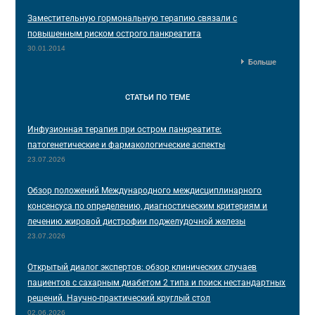
Заместительную гормональную терапию связали с
повышенным риском острого панкреатита
30.01.2014
Больше
СТАТЬИ
ПО ТЕМЕ
Инфузионная терапия при остром панкреатите:
патогенетические и фармакологические аспекты
23.07.2026
Обзор положений Международного междисциплинарного
консенсуса по определению, диагностическим критериям и
лечению жировой дистрофии поджелудочной железы
23.07.2026
Открытый диалог экспертов: обзор клинических случаев
пациентов с сахарным диабетом 2 типа и поиск нестандартных
решений. Научно-практический круглый стол
02.06.2026