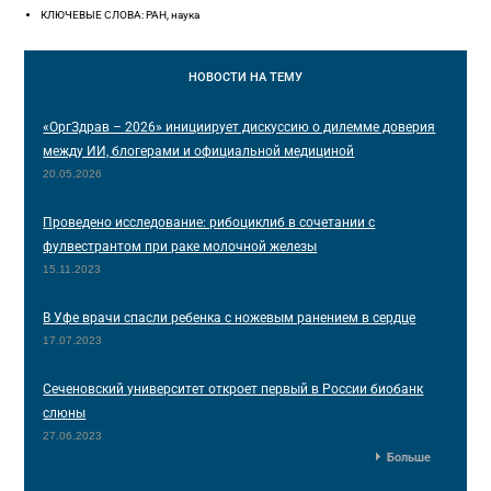
КЛЮЧЕВЫЕ СЛОВА: РАН, наука
НОВОСТИ
НА ТЕМУ
«ОргЗдрав – 2026» инициирует дискуссию о дилемме доверия
между ИИ, блогерами и официальной медициной
20.05.2026
Проведено исследование: рибоциклиб в сочетании с
фулвестрантом при раке молочной железы
15.11.2023
В Уфе врачи спасли ребенка с ножевым ранением в сердце
17.07.2023
Сеченовский университет откроет первый в России биобанк
слюны
27.06.2023
Больше