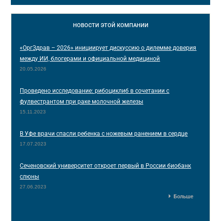
НОВОСТИ
ЭТОЙ КОМПАНИИ
«ОргЗдрав – 2026» инициирует дискуссию о дилемме доверия
между ИИ, блогерами и официальной медициной
20.05.2026
Проведено исследование: рибоциклиб в сочетании с
фулвестрантом при раке молочной железы
15.11.2023
В Уфе врачи спасли ребенка с ножевым ранением в сердце
17.07.2023
Сеченовский университет откроет первый в России биобанк
слюны
27.06.2023
Больше