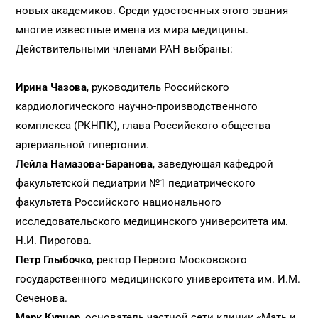
новых академиков. Среди удостоенных этого звания
многие известные имена из мира медицины.
Действительными членами РАН выбраны:
Ирина Чазова
, руководитель Российского
кардиологического научно-производственного
комплекса (РКНПК), глава Российского общества
артериальной гипертонии.
Лейла Намазова-Баранова
, заведующая кафедрой
факультетской педиатрии №1 педиатрического
факультета Российского национального
исследовательского медицинского университета им.
Н.И. Пирогова.
Петр Глыбочко
, ректор Первого Московского
государственного медицинского университета им. И.М.
Сеченова.
Марк Курцер
, основатель частной сети клиник «Мать и