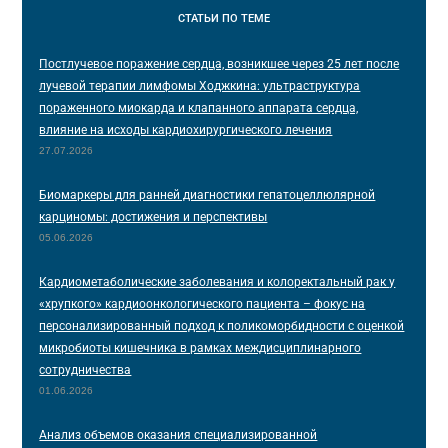
СТАТЬИ
ПО ТЕМЕ
Постлучевое поражение сердца, возникшее через 25 лет после
лучевой терапии лимфомы Ходжкина: ультраструктура
пораженного миокарда и клапанного аппарата сердца,
влияние на исходы кардиохирургического лечения
27.07.2026
Биомаркеры для ранней диагностики гепатоцеллюлярной
карциномы: достижения и перспективы
05.06.2026
Кардиометаболические заболевания и колоректальный рак у
«хрупкого» кардиоонкологического пациента – фокус на
персонализированный подход к поликоморбидности с оценкой
микробиоты кишечника в рамках междисциплинарного
сотрудничества
01.06.2026
Анализ объемов оказания специализированной