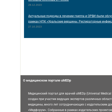
28.12.2023
Актуальные подходы в лечении гриппа и ОРВИ были обсу
рамках НПК «Уральские вершины. Респираторные инфек
27.10.2023
О медицинском портале uMEDp
Медицинский портал для врачей uMEDp (Universal Medical 
создан при участии ведущих экспертов различных област
медицины, много лет сотрудничающих с издательским д
«Медфорум». Собранные в рамках издательских проектов