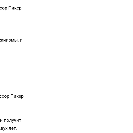
сор Пикер.
ханизмы, и
ссор Пикер.
н получит
вух лет.