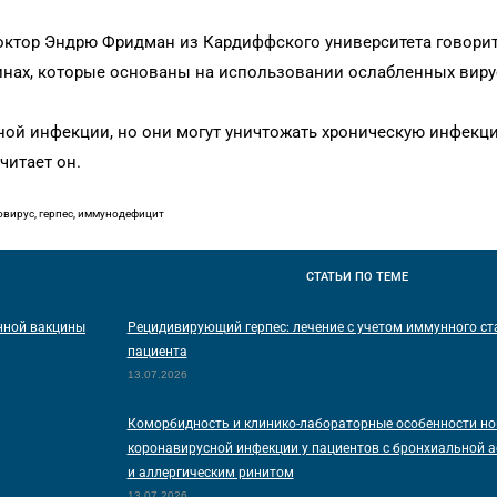
октор Эндрю Фридман из Кардиффского университета говорит,
нах, которые основаны на использовании ослабленных вирус
ной инфекции, но они могут уничтожать хроническую инфекц
читает он.
овирус, герпес, иммунодефицит
СТАТЬИ
ПО ТЕМЕ
нной вакцины
Рецидивирующий герпес: лечение с учетом иммунного ст
пациента
13.07.2026
Коморбидность и клинико-лабораторные особенности но
коронавирусной инфекции у пациентов с бронхиальной 
и аллергическим ринитом
13.07.2026