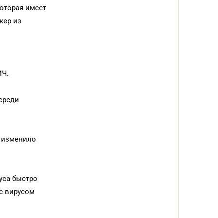
которая имеет
кер из
ИЧ.
среди
ю изменило
уса быстро
 с вирусом