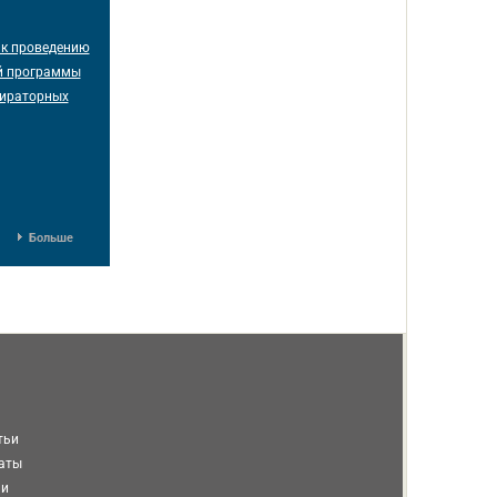
 к проведению
ой программы
пираторных
Больше
тьи
таты
ми