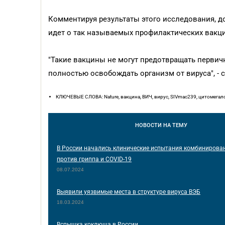
Комментируя результаты этого исследования, д
идет о так называемых профилактических вакци
"Такие вакцины не могут предотвращать первич
полностью освобождать организм от вируса", - с
КЛЮЧЕВЫЕ СЛОВА: Nature, вакцина, ВИЧ, вирус, SIVmac239, цитомегал
НОВОСТИ
НА ТЕМУ
В России начались клинические испытания комбинирова
против гриппа и COVID-19
08.07.2024
Выявили уязвимые места в структуре вируса ВЭБ
18.03.2024
Вспышка коклюша в России