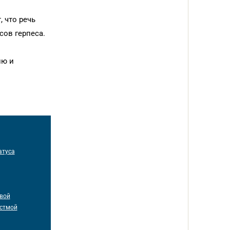
 что речь
ов герпеса.
ию и
атуса
вой
астмой