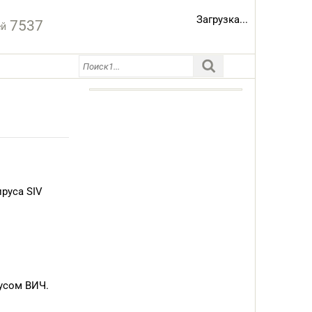
Загрузка...
7537
ей
руса SIV
усом ВИЧ.