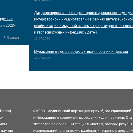
Дифференцированные таргет-ориентированные подходы
ждены в
интерфероно- и иммунотерапии в рамках интеграционн
ции 2023»
реабилитации иммунной системы при рекуррентных рес
и герпесвирусных инфекциях у детей
Больше
13.07.2026
Мурамилпептиды в профилактике и лечении инфекций
13.07.2026
Portal)
uMEDp - медицинский портал для врачей, объединяющий
ей
информацию о современных решениях для практики. Ста
омом
экспертов по основным специальностям, обзоры, резуль
 научно-
исследований, клинические разборы, интервью с ведущи