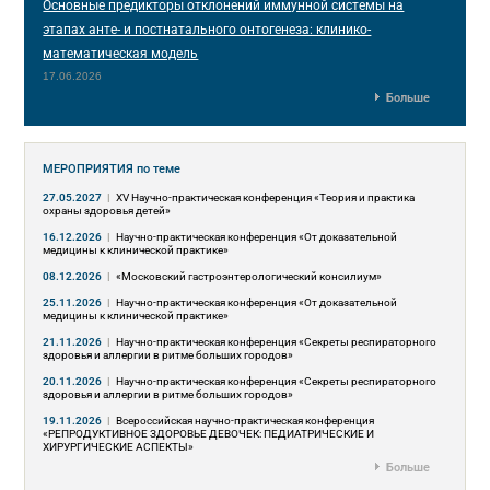
Основные предикторы отклонений иммунной системы на
этапах анте- и постнатального онтогенеза: клинико-
математическая модель
17.06.2026
Больше
МЕРОПРИЯТИЯ
по теме
27.05.2027
|
XV Научно-практическая конференция «Теория и практика
охраны здоровья детей»
16.12.2026
|
Научно-практическая конференция «От доказательной
медицины к клинической практике»
08.12.2026
|
«Московский гастроэнтерологический консилиум»
25.11.2026
|
Научно-практическая конференция «От доказательной
медицины к клинической практике»
21.11.2026
|
Научно-практическая конференция «Секреты респираторного
здоровья и аллергии в ритме больших городов»
20.11.2026
|
Научно-практическая конференция «Секреты респираторного
здоровья и аллергии в ритме больших городов»
19.11.2026
|
Всероссийская научно-практическая конференция
«РЕПРОДУКТИВНОЕ ЗДОРОВЬЕ ДЕВОЧЕК: ПЕДИАТРИЧЕСКИЕ И
ХИРУРГИЧЕСКИЕ АСПЕКТЫ»
Больше