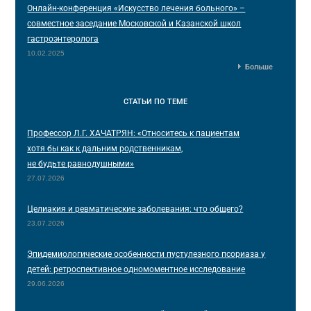
Онлайн-конференция «Искусство лечения больного» –
совместное заседание Московской и Казанской школ
гастроэнтеролога
10.02.2025
Больше
СТАТЬИ
ПО ТЕМЕ
Профессор Л.Г. ХАЧАТРЯН: «Относитесь к пациентам
хотя бы как к дальним родственникам,
не будьте равнодушными»
27.07.2026
Целиакия и ревматические заболевания: что общего?
23.07.2026
Эпидемиологические особенности пустулезного псориаза у
детей: ретроспективное одномоментное исследование
29.06.2026