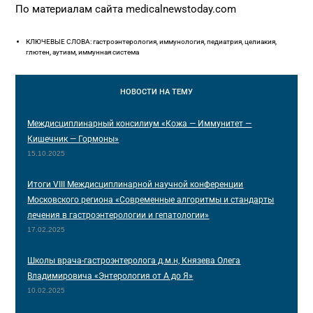
По материалам сайта medicalnewstoday.com
КЛЮЧЕВЫЕ СЛОВА: гастроэнтерология, иммунология, педиатрия, целиакия,
глютен, аутизм, иммунная система
НОВОСТИ
НА ТЕМУ
Междисциплинарный консилиум «Кожа — Иммунитет —
Кишечник — Гормоны»
15.10.2025
Итоги VIII Междисциплинарной научной конференции
Московского региона «Современные алгоритмы и стандарты
лечения в гастроэнтерологии и гепатологии»
17.02.2025
Школы врача-гастроэнтеролога д.м.н, Князева Олега
Владимировича «Энтерология от А до Я»
10.02.2025