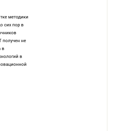
отке методики
о сих пор в
очников
Т получен не
 в
хнологий в
нновационной