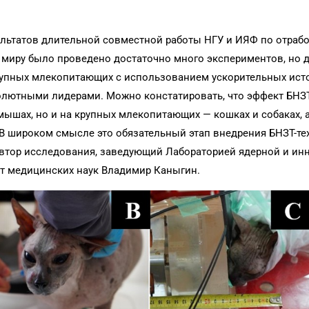
ультатов длительной совместной работы НГУ и ИЯФ по отраб
 миру было проведено достаточно много экспериментов, но д
рупных млекопитающих с использованием ускорительных ист
олютными лидерами. Можно констатировать, что эффект БНЗ
мышах, но и на крупных млекопитающих — кошках и собаках, а
 В широком смысле это обязательный этап внедрения БНЗТ-те
втор исследования, заведующий Лабораторией ядерной и и
т медицинских наук Владимир Каныгин.