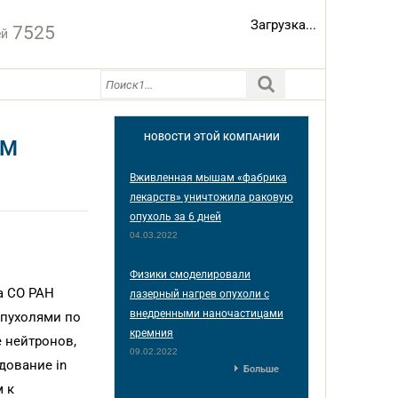
Загрузка...
7525
ей
НОВОСТИ
ЭТОЙ КОМПАНИИ
ЫМ
Вживленная мышам «фабрика
лекарств» уничтожила раковую
опухоль за 6 дней
04.03.2022
Физики смоделировали
а СО РАН
лазерный нагрев опухоли с
внедренными наночастицами
опухолями по
кремния
 нейтронов,
09.02.2022
дование in
Больше
м к