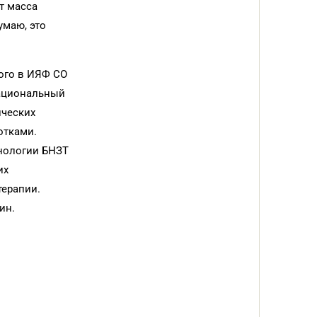
т масса
умаю, это
ого в ИЯФ СО
Национальный
ических
отками.
нологии БНЗТ
их
терапии.
ин.