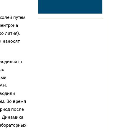
холей путем
нейтрона
о лития).
и наносят
водился in
ых
ами
АН.
вводили
ем. Во время
риод после
. Динамика
абораторных