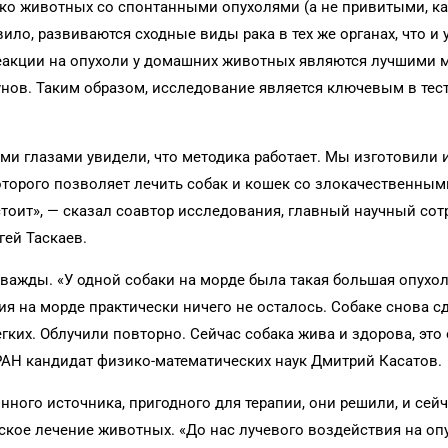
ко животных со спонтанными опухолями (а не привитыми, ка
ило, развиваются сходные виды рака в тех же органах, что и 
 реакции на опухоли у домашних животных являются лучшими
зунов. Таким образом, исследование является ключевым в те
ми глазами увидели, что методика работает. Мы изготовили 
которого позволяет лечить собак и кошек со злокачественным
стоит», — сказал соавтор исследования, главный научный со
гей Таскаев.
ажды. «У одной собаки на морде была такая большая опухоль
ия на морде практически ничего не осталось. Собаке снова с
гких. Облучили повторно. Сейчас собака жива и здорова, это
РАН кандидат физико-математических наук Дмитрий Касатов.
нного источника, пригодного для терапии, они решили, и сей
ское лечение животных. «До нас лучевого воздействия на опу