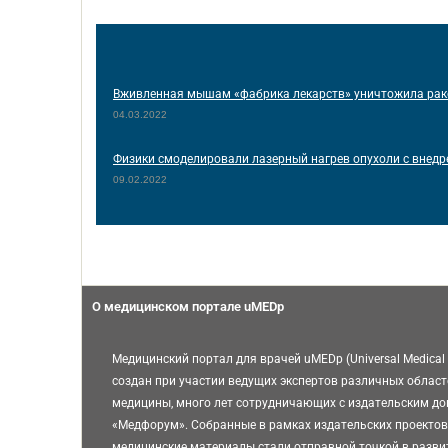
Вживленная мышам «фабрика лекарств» уничтожила рако
04.03.2022
Физики смоделировали лазерный нагрев опухоли с внед
09.02.2022
О медицинском портале uMEDp
Медицинский портал для врачей uMEDp (Universal Medical 
создан при участии ведущих экспертов различных област
медицины, много лет сотрудничающих с издательским д
«Медфорум». Собранные в рамках издательских проектов
медицинские материалы стали отправной точкой в разви