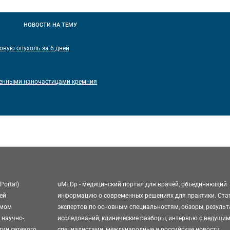
НОВОСТИ
НА ТЕМУ
вую опухоль за 6 дней
ренными наночастицами кремния
Portal)
uMEDp - медицинский портал для врачей, объединяющий
ей
информацию о современных решениях для практики. Ста
омом
экспертов по основным специальностям, обзоры, резуль
 научно-
исследований, клинические разборы, интервью с ведущи
тии сетевого
специалистами, международные и российские новости,