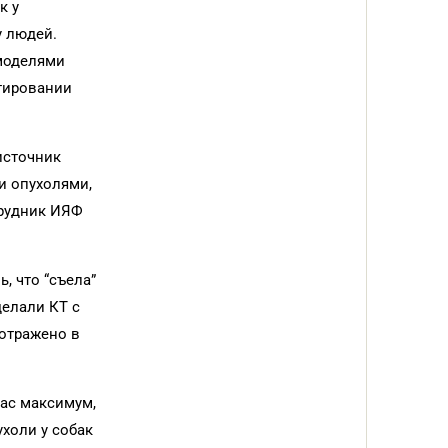
к у
у людей.
 моделями
стировании
источник
и опухолями,
трудник ИЯФ
, что “съела”
делали КТ с
 отражено в
час максимум,
холи у собак