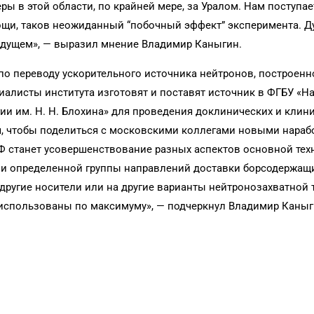
ры в этой области, по крайней мере, за Уралом. Нам поступае
ощи, таков неожиданный “побочный эффект” эксперимента. Д
удущем», — выразил мнение Владимир Каныгин.
по переводу ускорительного источника нейтронов, построенн
ециалисты института изготовят и поставят источник в ФГБУ «
и им. Н. Н. Блохина» для проведения доклинических и клин
, чтобы поделиться с московскими коллегами новыми нараб
 станет усовершенствование разных аспектов основной тех
нии определенной группы направлений доставки борсодержащ
другие носители или на другие варианты нейтронозахватной 
 использованы по максимуму», — подчеркнул Владимир Каныг