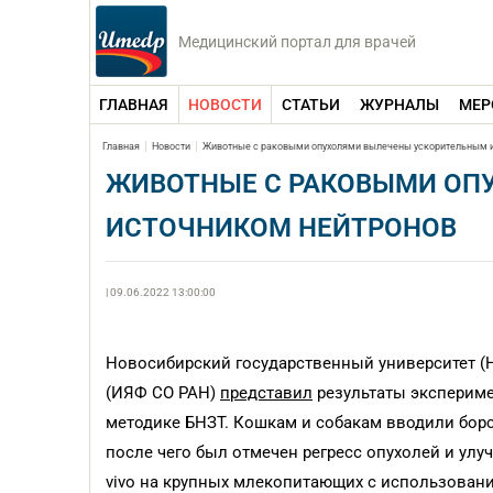
Медицинский портал для врачей
ГЛАВНАЯ
НОВОСТИ
СТАТЬИ
ЖУРНАЛЫ
МЕР
Главная
Новости
Животные с раковыми опухолями вылечены ускорительным 
ЖИВОТНЫЕ С РАКОВЫМИ ОП
ИСТОЧНИКОМ НЕЙТРОНОВ
| 09.06.2022 13:00:00
Новосибирский государственный университет (Н
(ИЯФ СО РАН)
представил
результаты эксперим
методике БНЗТ. Кошкам и собакам вводили борс
после чего был отмечен регресс опухолей и улу
vivo на крупных млекопитающих с использовани