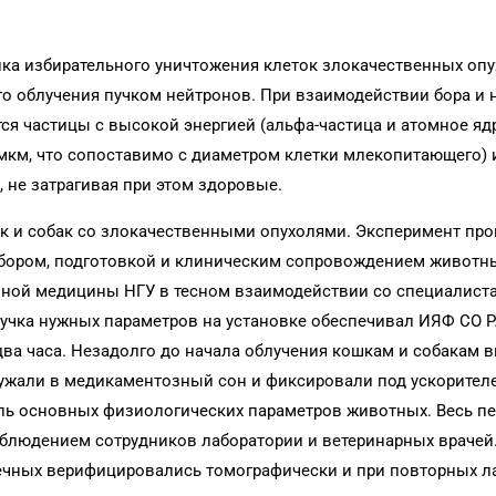
ика избирательного уничтожения клеток злокачественных опу
го облучения пучком нейтронов. При взаимодействии бора и 
ся частицы с высокой энергией (альфа-частица и атомное ядр
 мкм, что сопоставимо с диаметром клетки млекопитающего) 
не затрагивая при этом здоровые.
к и собак со злокачественными опухолями. Эксперимент про
 Отбором, подготовкой и клиническим сопровождением животн
нной медицины НГУ в тесном взаимодействии со специалист
учка нужных параметров на установке обеспечивал ИЯФ СО Р
ва часа. Незадолго до начала облучения кошкам и собакам 
гружали в медикаментозный сон и фиксировали под ускорител
ь основных физиологических параметров животных. Весь пе
блюдением сотрудников лаборатории и ветеринарных врачей
ечных верифицировались томографически и при повторных л