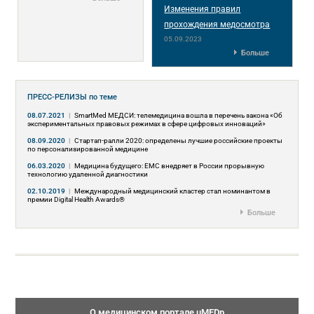
Изменения правил
прохождения медосмотра
05.09.2023
Больше
ПРЕСС-РЕЛИЗЫ
по теме
08.07.2021
|
SmartMed МЕДСИ: телемедицина вошла в перечень закона «Об
экспериментальных правовых режимах в сфере цифровых инноваций»
08.09.2020
|
Стартап-ралли 2020: определены лучшие российские проекты
по персонализированной медицине
06.03.2020
|
Медицина будущего: EMC внедряет в России прорывную
технологию удаленной диагностики
02.10.2019
|
Международный медицинский кластер стал номинантом в
премии Digital Health Awards®
Больше
О медицинском портале uMEDp