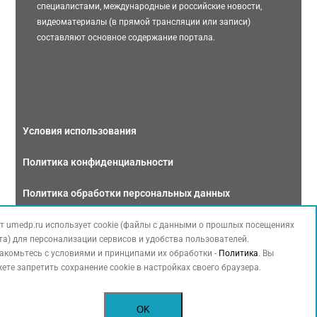
специалистами, международные и российские новости,
видеоматериалы (в прямой трансляции или записи)
составляют основное содержание портала.
Условия использования
Политика конфиденциальности
Политика обработки персональных данных
Связаться с нами
т umedp.ru использует cookie (файлы с данными о прошлых посещениях
та) для персонализации сервисов и удобства пользователей.
акомьтесь с условиями и принципами их обработки -
Политика
. Вы
ете запретить сохранение cookie в настройках своего браузера.
Copyright © 2026 МЕДФОРУМ. Все права защищены. Данный сайт также
OK