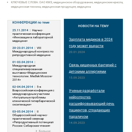
КЛЮЧЕВЫЕ СЛОВА: ОАО КМЗ, медицинское оборудование, медицинские кресла,
медицинская техника, медицинская продукция, медицина
КОНФЕРЕНЦИИ
по теме
НОВОСТИ
НА ТЕМУ
25.11.2014
|
Научно-
практическая конференция
«Инновации в лабораторной
Зарплата медиков в 2024
медицине»
году может вырасти
20-23.01.2014
|
VIII
Международный конгресс по
20.01.2024
репродуктивной медицине
01-03.04.2014
|
Связь кишечных бактерий с
Международная
специализированная
детскими аллергиями
выставка «Медицинские
технологии. Medtek Moscow-
15.09.2023
2014»
02-04.04.2014
|
5-я
Всероссийская конференция с
Ученые разработали
международным участием
нейропротез,
«Актуальные проблемы
клинической гипербарической
расшифровывающий речь
оксигенации»
пациентов, страдающих
03-05.04.2014
|
II
Общероссийский научно-
параличом
практический семинар
«Репродуктивный потенциал
14.09.2023
России: Сибирские чтения»
Больше