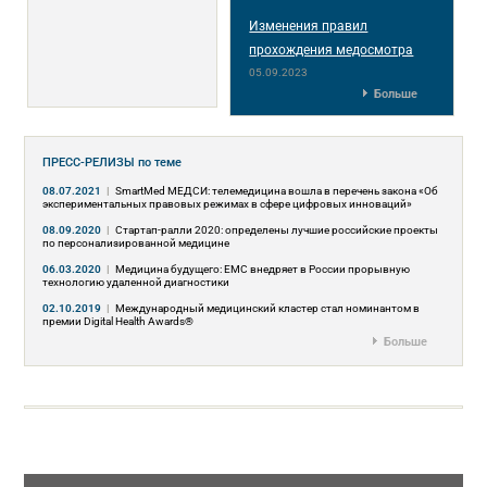
Изменения правил
прохождения медосмотра
05.09.2023
Больше
ПРЕСС-РЕЛИЗЫ
по теме
08.07.2021
|
SmartMed МЕДСИ: телемедицина вошла в перечень закона «Об
экспериментальных правовых режимах в сфере цифровых инноваций»
08.09.2020
|
Стартап-ралли 2020: определены лучшие российские проекты
по персонализированной медицине
06.03.2020
|
Медицина будущего: EMC внедряет в России прорывную
технологию удаленной диагностики
02.10.2019
|
Международный медицинский кластер стал номинантом в
премии Digital Health Awards®
Больше