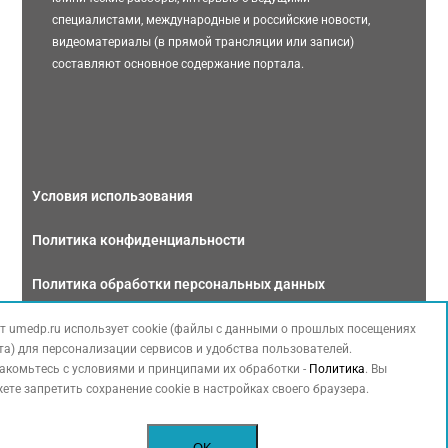
специалистами, международные и российские новости,
видеоматериалы (в прямой трансляции или записи)
составляют основное содержание портала.
Условия использования
Политика конфиденциальности
Политика обработки персональных данных
Связаться с нами
т umedp.ru использует cookie (файлы с данными о прошлых посещениях
та) для персонализации сервисов и удобства пользователей.
акомьтесь с условиями и принципами их обработки -
Политика
. Вы
ете запретить сохранение cookie в настройках своего браузера.
Copyright © 2026 МЕДФОРУМ. Все права защищены. Данный сайт также