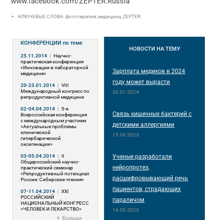
www.facebook.com/ZEPTER.Russia
КЛЮЧЕВЫЕ СЛОВА: фототерапия, медицина, ZEPTER
КОНФЕРЕНЦИИ
по теме
НОВОСТИ
НА ТЕМУ
25.11.2014
|
Научно-
практическая конференция
«Инновации в лабораторной
Зарплата медиков в 2024
медицине»
году может вырасти
20-23.01.2014
|
VIII
Международный конгресс по
20.01.2024
репродуктивной медицине
02-04.04.2014
|
5-я
Связь кишечных бактерий с
Всероссийская конференция
с международным участием
детскими аллергиями
«Актуальные проблемы
клинической
15.09.2023
гипербарической
оксигенации»
03-05.04.2014
|
II
Ученые разработали
Общероссийский научно-
нейропротез,
практический семинар
«Репродуктивный потенциал
расшифровывающий речь
России: Сибирские чтения»
пациентов, страдающих
07-11.04.2014
|
XXI
РОССИЙСКИЙ
параличом
НАЦИОНАЛЬНЫЙ КОНГРЕСС
«ЧЕЛОВЕК И ЛЕКАРСТВО»
14.09.2023
Больше