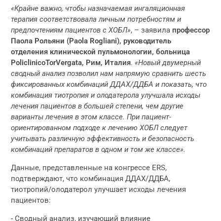
«Крайне важно, чтобы назначаемая ингаляционная
терапия соответствовала личным потребностям и
предпочтениям пациентов с ХОБЛ»
, – заявила
профессор
Паола Рольяни (Paola Rogliani), руководитель
отделения клинической пульмонологии, больница
PoliclinicoTorVergata
, Рим, Италия
.
«Новый двумерный
сводный анализ позволил нам напрямую сравнить шесть
фиксированных комбинаций ДДАХ/ДДБА и показать, что
комбинация тиотропия и олодатерола улучшала исходы
лечения пациентов в большей степени, чем другие
варианты лечения в этом классе. При пациент-
ориентированном подходе к лечению ХОБЛ следует
учитывать различную эффективность и безопасность
комбинаций препаратов в одном и том же классе».
Данные, представленные на конгрессе ERS,
подтверждают, что комбинация ДДАХ/ДДБА,
тиотропий/олодатерол улучшает исходы лечения
пациентов:
- Сводный анализ, изучающий влияние