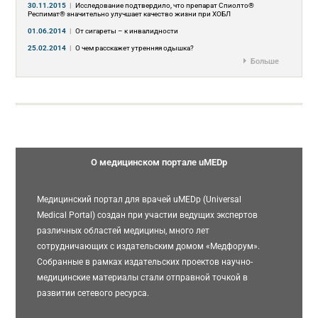
30.11.2015
|
Исследование подтвердило, что препарат Спиолто®
Респимат® значительно улучшает качество жизни при ХОБЛ
01.06.2014
|
От сигареты – к инвалидности
25.02.2014
|
О чем расскажет утренняя одышка?
Больше
О медицинском портале uMEDp
Медицинский портал для врачей uMEDp (Universal
Medical Portal) создан при участии ведущих экспертов
различных областей медицины, много лет
сотрудничающих с издательским домом «Медфорум».
Собранные в рамках издательских проектов научно-
медицинские материалы стали отправной точкой в
развитии сетевого ресурса.