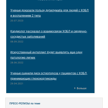
Ученые доказали пользу дупилумаба для людей с ХОБЛ
и воспалением 2 типа
20.07.2023
Кардиолог рассказал о взаимосвязи ХОБЛ и сердечно-
сосудистых заболеваний
08.09.2022
Искусственный интеллект будет выявлять еще одну
патологию легких
28.06.2022
Ученые оценили риск остеопороза у пациентов с ХОБЛ,
принимающих глюкокортикоиды
29.04.2021
Больше
ПРЕСС-РЕЛИЗЫ
по теме