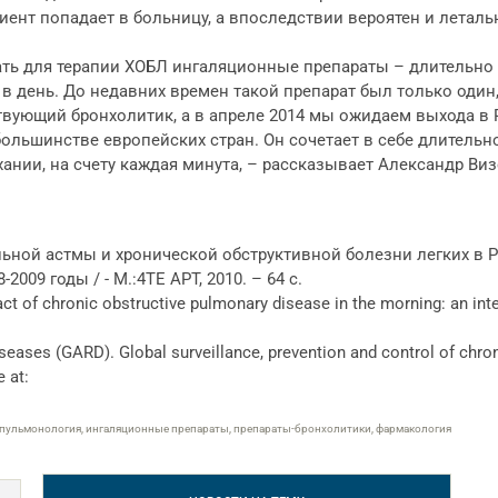
циент попадает в больницу, а впоследствии вероятен и леталь
ть для терапии ХОБЛ ингаляционные препараты – длительн
 день. До недавних времен такой препарат был только один,
твующий бронхолитик, а в апреле 2014 мы ожидаем выхода в
большинстве европейских стран. Он сочетает в себе длительн
хании, на счету каждая минута, – рассказывает Александр Ви
ьной астмы и хронической обструктивной болезни легких в 
009 годы / - М.:4ТЕ АРТ, 2010. – 64 с.
pact of chronic obstructive pulmonary disease in the morning: an inte
seases (GARD). Global surveillance, prevention and control of chron
e at:
 пульмонология, ингаляционные препараты, препараты-бронхолитики, фармакология