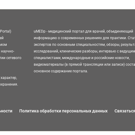
Portal)
uMEDp - медицинский портал для врачей, объединяющий
ей
информацию о современных решениях для практики. Ста
омом
экспертов по основным специальностям, обзоры, резуль
 научно-
исследований, клинические разборы, интервью с ведущи
тии сетевого
специалистами, международные и российские новости,
видеоматериалы (в прямой трансляции или записи) сост
основное содержание портала.
характер,
охранения.
ьности
Политика обработки персональных данных
Связаться