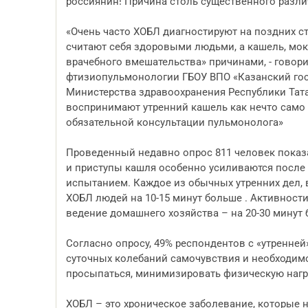
россиянин! Причина столь существенного разли
«Очень часто ХОБЛ диагностируют на поздних ст
считают себя здоровыми людьми, а кашель, м
врачебного вмешательства» причинами, - говори
фтизиопульмонологии ГБОУ ВПО «Казанский гос
Министерства здравоохранения Республики Тата
воспринимают утренний кашель как нечто само
обязательной консультации пульмонолога»
Проведенный недавно опрос 811 человек показа
и приступы кашля особенно усиливаются после 
испытанием. Каждое из обычных утренних дел, 
ХОБЛ людей на 10-15 минут больше . Активности
ведение домашнего хозяйства – на 20-30 минут 
Согласно опросу, 49% респондентов с «утренн
суточных колебаний самочувствия и необходимо
просыпаться, минимизировать физическую нагруз
ХОБЛ – это хроническое заболевание, которые н