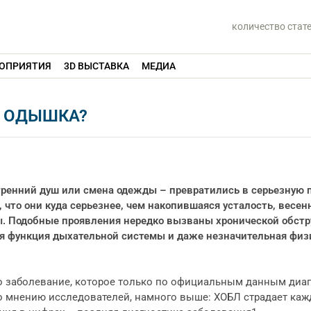
количество стат
ОПРИЯТИЯ
3D ВЫСТАВКА
МЕДИА
Я ОДЫШКА?
тренний душ или смена одежды – превратились в серьезную 
 что они куда серьезнее, чем накопившаяся усталость, весен
ы. Подобные проявления нередко вызваны хронической обст
ся функция дыхательной системы и даже незначительная физ
то заболевание, которое только по официальным данным диа
 по мнению исследователей, намного выше: ХОБЛ страдает ка