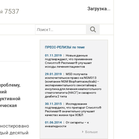
Загрузка...
7537
ей
ПРЕСС-РЕЛИЗЫ
по теме
01.11.2019
|
Новые данные
подтверждают, что применение
Спиолто® Респимат® улучшает
исходы лечения пациентов
29.01.2019
|
MSD получила
исключительное право на NGM313
(компании NGM Biopharmaceuticals) –
проблему,
экспериментального сенситайзера
инсулина для лечения неалкогольного
ний
стеатогепатита (НАСГ) и сахарного
диабета 2 типа
руктивной
30.11.2015
|
Исследование
ическая
подтвердило, что препарат Спиолто®
Респимат® значительно улучшает
качество жизни при ХОБЛ
01.06.2014
|
От сигареты – к
гностировано
инвалидности
ждый десятый
Больше