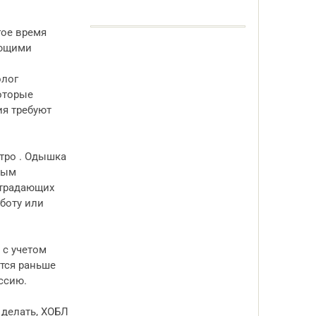
гое время
ующими
й
олог
оторые
ия требуют
тро . Одышка
лым
страдающих
аботу или
 с учетом
тся раньше
ссию.
 делать, ХОБЛ