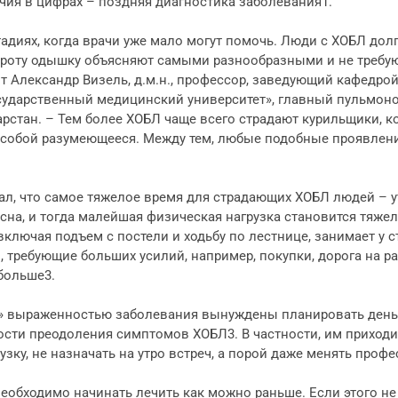
чия в цифрах – поздняя диагностика заболевания1.
адиях, когда врачи уже мало могут помочь. Люди с ХОБЛ дол
окроту одышку объясняют самыми разнообразными и не треб
т Александр Визель, д.м.н., профессор, заведующий кафедро
ударственный медицинский университет», главный пульмон
рстан. – Тем более ХОБЛ чаще всего страдают курильщики, к
 собой разумеющееся. Между тем, любые подобные проявлен
л, что самое тяжелое время для страдающих ХОБЛ людей – у
сна, и тогда малейшая физическая нагрузка становится тяже
включая подъем с постели и ходьбу по лестнице, занимает у 
, требующие больших усилий, например, покупки, дорога на р
больше3.
ей» выраженностью заболевания вынуждены планировать день
сти преодоления симптомов ХОБЛ3. В частности, им приходи
ку, не назначать на утро встреч, а порой даже менять профе
еобходимо начинать лечить как можно раньше. Если этого не