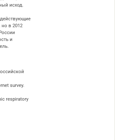
ный исход.
о действующие
 но в 2012
 России
ость и
зель.
Российской
rnet survey.
ic respiratory