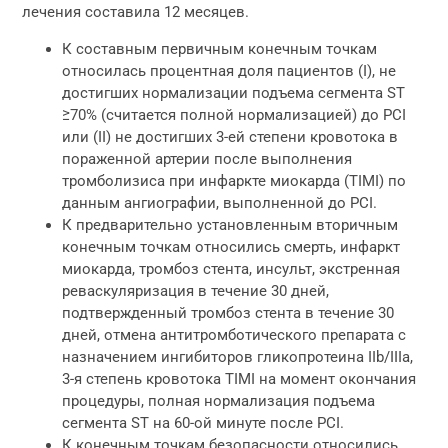
лечения составила 12 месяцев.
К составным первичным конечным точкам
относилась процентная доля пациентов (I), не
достигших нормализации подъема сегмента ST
≥70% (считается полной нормализацией) до PCI
или (II) не достигших 3-ей степени кровотока в
пораженной артерии после выполнения
тромболизиса при инфаркте миокарда (TIMI) по
данным ангиографии, выполненной до PCI.
К предварительно установленным вторичным
конечным точкам относились смерть, инфаркт
миокарда, тромбоз стента, инсульт, экстренная
реваскуляризация в течение 30 дней,
подтвержденный тромбоз стента в течение 30
дней, отмена антитромботического препарата с
назначением ингибиторов гликопротеина IIb/IIIa,
3-я степень кровотока TIMI на момент окончания
процедуры, полная нормализация подъема
сегмента ST на 60-ой минуте после PCI.
К конечным точкам безопасности относились