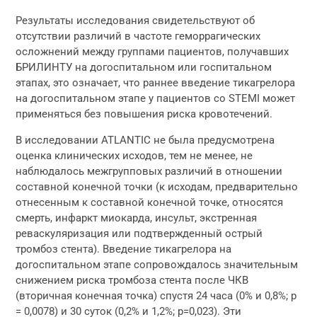
Результаты исследования свидетельствуют об
отсутствии различий в частоте геморрагических
осложнений между группами пациентов, получавших
БРИЛИНТУ на догоспитальном или госпитальном
этапах, это означает, что раннее введение тикагрелора
на догоспитальном этапе у пациентов со STEMI может
применяться без повышения риска кровотечений.
В исследовании ATLANTIC не была предусмотрена
оценка клинических исходов, тем не менее, не
наблюдалось межгрупповых различий в отношении
составной конечной точки (к исходам, предварительно
отнесенным к составной конечной точке, относятся
смерть, инфаркт миокарда, инсульт, экстренная
реваскуляризация или подтвержденный острый
тромбоз стента). Введение тикагрелора на
догоспитальном этапе сопровождалось значительным
снижением риска тромбоза стента после ЧКВ
(вторичная конечная точка) спустя 24 часа (0% и 0,8%; p
= 0,0078) и 30 суток (0,2% и 1,2%; p=0,023). Эти