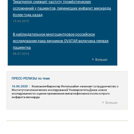
Тикагрелор снижает частоту тромботических
осложнений у пациентов, перенесших инфаркт миокарда
более года назад
15.03.2015
В наблюдательное многоцентровое российское
исследование рака яичников OVATAR включена первая
пациентка
08.07.2014
Больше
ПРЕСС-РЕЛИЗЫ
по теме
16.06.2020
|
Компания«Берингер Ингельхайм» начинает сотрудничество с
Институтом клинических исследований Университета Дюка: новое
исследование по оценке применения эмпаглифлозина после острого
инфаркта миокарда
Больше