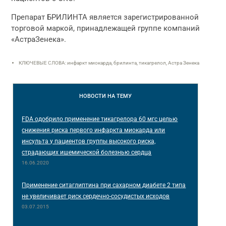
Препарат БРИЛИНТА является зарегистрированной
торговой маркой, принадлежащей группе компаний
«АстраЗенека».
КЛЮЧЕВЫЕ СЛОВА: инфаркт миокарда, брилинта, тикагрелол, Астра Зенека
НОВОСТИ
НА ТЕМУ
FDA одобрило применение тикагрелора 60 мгс целью
снижения риска первого инфаркта миокарда или
инсульта у пациентов группы высокого риска,
страдающих ишемической болезнью сердца
16.06.2020
Применение ситаглиптина при сахарном диабете 2 типа
не увеличивает риск сердечно-сосудистых исходов
03.07.2015