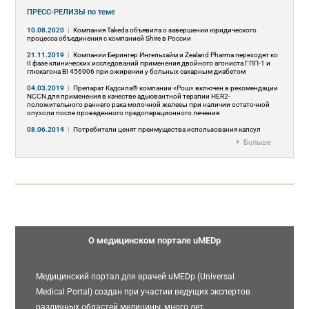
ПРЕСС-РЕЛИЗЫ
по теме
10.08.2020
|
Компания Takeda объявила о завершении юридического
процесса объединения с компанией Shire в России
21.11.2019
|
Компании Берингер Ингельхайм и Zealand Pharma переходят ко
II фазе клинических исследований применения двойного агониста ГПП-1 и
глюкагона BI 456906 при ожирении у больных сахарным диабетом
04.03.2019
|
Препарат Кадсила® компании «Рош» включен в рекомендации
NCCN для применения в качестве адьювантной терапии HER2-
положительного раннего рака молочной железы при наличии остаточной
опухоли после проведенного предоперационного лечения
08.06.2014
|
Потребители ценят преимущества использования капсул
Больше
О медицинском портале uMEDp
Медицинский портал для врачей uMEDp (Universal
Medical Portal) создан при участии ведущих экспертов
различных областей медицины, много лет