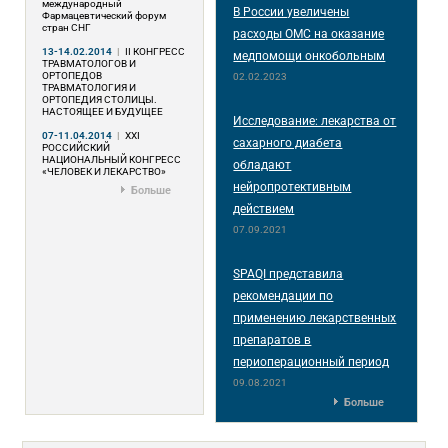
международный
В России увеличены
Фармацевтический форум
стран СНГ
расходы ОМС на оказание
13-14.02.2014
|
II КОНГРЕСС
медпомощи онкобольным
ТРАВМАТОЛОГОВ И
ОРТОПЕДОВ
02.02.2023
ТРАВМАТОЛОГИЯ И
ОРТОПЕДИЯ СТОЛИЦЫ.
НАСТОЯЩЕЕ И БУДУЩЕЕ
Исследование: лекарства от
07-11.04.2014
|
XXI
сахарного диабета
РОССИЙСКИЙ
НАЦИОНАЛЬНЫЙ КОНГРЕСС
обладают
«ЧЕЛОВЕК И ЛЕКАРСТВО»
нейропротективным
Больше
действием
07.09.2021
SPAQI представила
рекомендации по
применению лекарственных
препаратов в
периоперационный период
09.08.2021
Больше