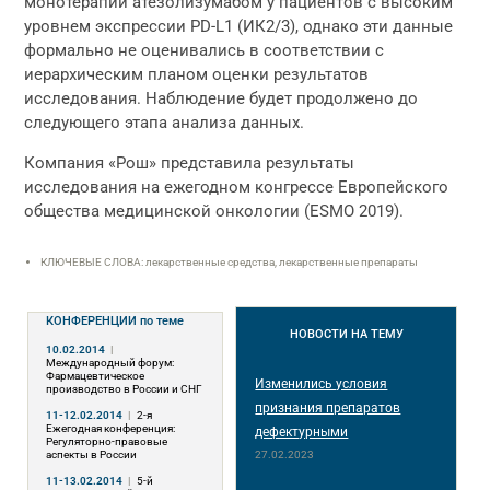
монотерапии атезолизумабом у пациентов с высоким
уровнем экспрессии PD-L1 (ИК2/3), однако эти данные
формально не оценивались в соответствии с
иерархическим планом оценки результатов
исследования. Наблюдение будет продолжено до
следующего этапа анализа данных.
Компания «Рош» представила результаты
исследования на ежегодном конгрессе Европейского
общества медицинской онкологии (ESMO 2019).
КЛЮЧЕВЫЕ СЛОВА: лекарственные средства, лекарственные препараты
КОНФЕРЕНЦИИ
по теме
НОВОСТИ
НА ТЕМУ
10.02.2014
|
Международный форум:
Фармацевтическое
Изменились условия
производство в России и СНГ
признания препаратов
11-12.02.2014
|
2-я
Ежегодная конференция:
дефектурными
Регуляторно-правовые
аспекты в России
27.02.2023
11-13.02.2014
|
5-й