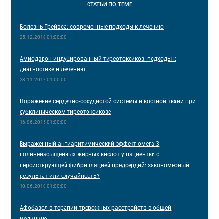
СТАТЬИ
ПО ТЕМЕ
Болезнь Грейвса: современные подходы к лечению
25.12.2018 01:00:00
Амиодарон-индуцированный тиреотоксикоз: подходы к
диагностике и лечению
23.11.2017 01:00:00
Поражение сердечно-сосудистой системы и костной ткани при
субклиническом тиреотоксикозе
16.06.2015 01:00:00
Выраженный антиаритимический эффект омега-3
полиненасыщенных жирных кислот у пациентки с
персистирующей фибрилляцией предсердий: закономерный
результат или случайность?
10.06.2010 01:00:00
Афобазол в терапии тревожных расстройств в общей
медицине