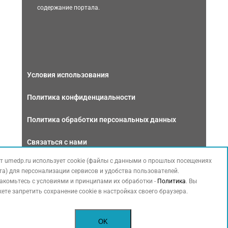
содержание портала.
Условия использования
Политика конфиденциальности
Политика обработки персональных данных
Связаться с нами
т umedp.ru использует cookie (файлы с данными о прошлых посещениях
та) для персонализации сервисов и удобства пользователей.
акомьтесь с условиями и принципами их обработки -
Политика
. Вы
ете запретить сохранение cookie в настройках своего браузера.
Copyright © 2026 МЕДФОРУМ. Все права защищены. Данный сайт
также содержит материалы, принадлежащие третьей стороне,
OK
охраняемые законом РФ об авторских правах.