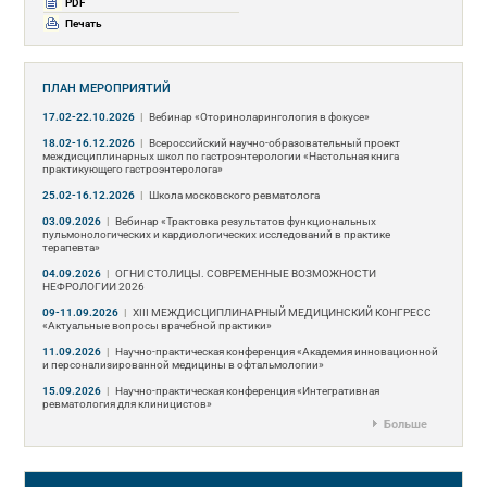
PDF
Печать
ПЛАН МЕРОПРИЯТИЙ
17.02-22.10.2026
|
Вебинар «Оториноларингология в фокусе»
18.02-16.12.2026
|
Всероссийский научно-образовательный проект
междисциплинарных школ по гастроэнтерологии «Настольная книга
практикующего гастроэнтеролога»
25.02-16.12.2026
|
Школа московского ревматолога
03.09.2026
|
Вебинар «Трактовка результатов функциональных
пульмонологических и кардиологических исследований в практике
терапевта»
04.09.2026
|
ОГНИ СТОЛИЦЫ. СОВРЕМЕННЫЕ ВОЗМОЖНОСТИ
НЕФРОЛОГИИ 2026
09-11.09.2026
|
ХIII МЕЖДИСЦИПЛИНАРНЫЙ МЕДИЦИНСКИЙ КОНГРЕСС
«Актуальные вопросы врачебной практики»
11.09.2026
|
Научно-практическая конференция «Академия инновационной
и персонализированной медицины в офтальмологии»
15.09.2026
|
Научно-практическая конференция «Интегративная
ревматология для клиницистов»
Больше