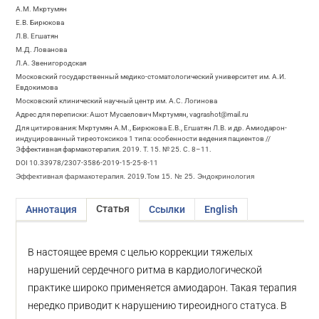
А.М. Мкртумян
Е.В. Бирюкова
Л.В. Егшатян
М.Д. Лованова
Л.А. Звенигородская
Московский государственный медико-стоматологический университет им. А.И.
Евдокимова
Московский клинический научный центр им. А.С. Логинова
Адрес для переписки: Ашот Мусаелович Мкртумян, vagrashot@mail.ru
Для цитирования: Мкртумян А.М., Бирюкова Е.В., Егшатян Л.В. и др. Амиодарон-
индуцированный тиреотоксикоз 1 типа: особенности ведения пациентов //
Эффективная фармакотерапия. 2019. Т. 15. № 25. С. 8–11.
DOI 10.33978/2307-3586-2019-15-25-8-11
Эффективная фармакотерапия. 2019.Том 15. № 25. Эндокринология
Статья
Аннотация
Ссылки
English
В настоящее время с целью коррекции тяжелых
нарушений сердечного ритма в кардиологической
практике широко применяется амиодарон. Такая терапия
нередко приводит к нарушению тиреоидного статуса. В