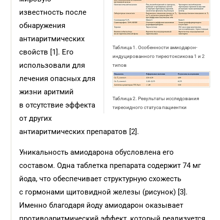
известность после
обнаружения
антиаритмических
Таблица 1. Особенности амиодарон-
свойств [1]. Его
индуцированного тиреотоксикоза 1 и 2
использовали для
типов
лечения опасных для
жизни аритмий
Таблица 2. Результаты исследования
в отсутствие эффекта
тиреоидного статуса пациентки
от других
антиаритмических препаратов [2].
Уникальность амиодарона обусловлена его
составом. Одна таблетка препарата содержит 74 мг
йода, что обеспечивает структурную схожесть
с гормонами щитовидной железы (рисунок) [3].
Именно благодаря йоду амиодарон оказывает
противоаритмический эффект, который реализуется