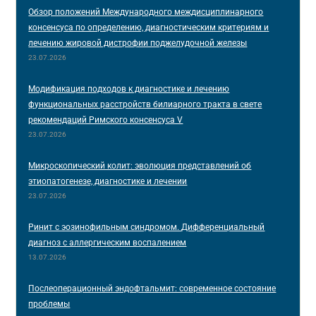
Обзор положений Международного междисциплинарного
консенсуса по определению, диагностическим критериям и
лечению жировой дистрофии поджелудочной железы
23.07.2026
Модификация подходов к диагностике и лечению
функциональных расстройств билиарного тракта в свете
рекомендаций Римского консенсуса V
23.07.2026
Микроскопический колит: эволюция представлений об
этиопатогенезе, диагностике и лечении
23.07.2026
Ринит с эозинофильным синдромом. Дифференциальный
диагноз с аллергическим воспалением
13.07.2026
Послеоперационный эндофтальмит: современное состояние
проблемы