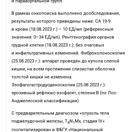
и парааортальной групп.
В рамках онкопоиска выполнено дообследование,
результаты которого приведены ниже: СА 19-9
в крови (18.08.2023 г.) – 10 ЕД/мл (референсные
значения: 0–34 ЕД/мл). Рентгенография органов
грудной клетки (18.08.2023 г.): без очаговых
и инфильтративных изменений. Фиброколоноскопия
(25.08.2023 г.): аппарат проведен до купола слепой
кишки, на всем протяжении слизистая оболочка
толстой кишки не изменена.
Эзофагогастродуоденоскопия (25.08.2023 г.):
эрозивный рефлюкс-эзофагит, степени В (по Лос-
Анджелесской классификации).
С предварительным диагнозом «опухоль тела
поджелудочной железы, Т
N
Мх, стадия IV»
4
1
госпитализирован в ФБГУ «Национальный