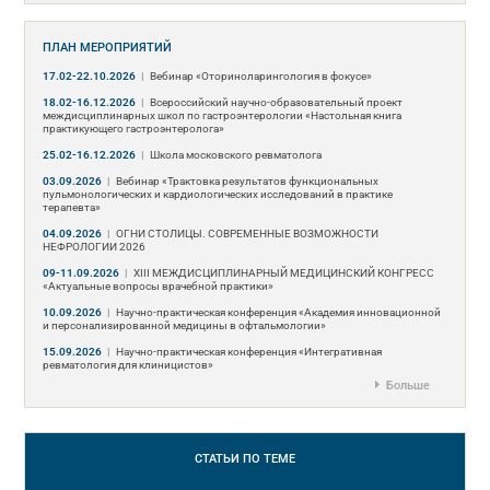
ПЛАН МЕРОПРИЯТИЙ
17.02-22.10.2026
|
Вебинар «Оториноларингология в фокусе»
18.02-16.12.2026
|
Всероссийский научно-образовательный проект
междисциплинарных школ по гастроэнтерологии «Настольная книга
практикующего гастроэнтеролога»
25.02-16.12.2026
|
Школа московского ревматолога
03.09.2026
|
Вебинар «Трактовка результатов функциональных
пульмонологических и кардиологических исследований в практике
терапевта»
04.09.2026
|
ОГНИ СТОЛИЦЫ. СОВРЕМЕННЫЕ ВОЗМОЖНОСТИ
НЕФРОЛОГИИ 2026
09-11.09.2026
|
ХIII МЕЖДИСЦИПЛИНАРНЫЙ МЕДИЦИНСКИЙ КОНГРЕСС
«Актуальные вопросы врачебной практики»
10.09.2026
|
Научно-практическая конференция «Академия инновационной
и персонализированной медицины в офтальмологии»
15.09.2026
|
Научно-практическая конференция «Интегративная
ревматология для клиницистов»
Больше
СТАТЬИ
ПО ТЕМЕ