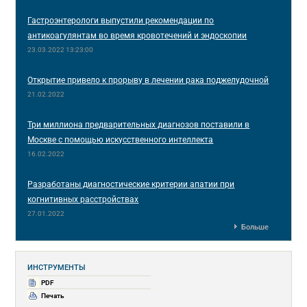
Гастроэнтерологи выпустили рекомендации по
антикоагулянтам во время кровотечений и эндоскопии
23.03.2022 13:23:00
Открытие привело к прорыву в лечении рака поджелудочной
21.02.2022
Три миллиона предварительных диагнозов поставили в
Москве с помощью искусственного интеллекта
16.02.2022
Разработаны диагностические критерии апатии при
когнитивных расстройствах
27.01.2022
Больше
ИНСТРУМЕНТЫ
PDF
Печать