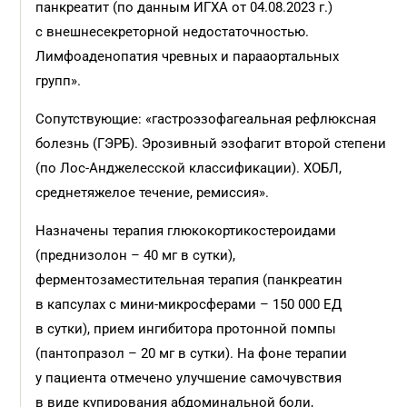
панкреатит (по данным ИГХА от 04.08.2023 г.)
с внешнесекреторной недостаточностью.
Лимфоаденопатия чревных и парааортальных
групп».
Сопутствующие: «гастроэзофагеальная рефлюксная
болезнь (ГЭРБ). Эрозивный эзофагит второй степени
(по Лос-Анджелесской классификации). ХОБЛ,
среднетяжелое течение, ремиссия».
Назначены терапия глюкокортикостероидами
(преднизолон – 40 мг в сутки),
ферментозаместительная терапия (панкреатин
в капсулах с мини-микросферами – 150 000 ЕД
в сутки), прием ингибитора протонной помпы
(пантопразол – 20 мг в сутки). На фоне терапии
у пациента отмечено улучшение самочувствия
в виде купирования абдоминальной боли,