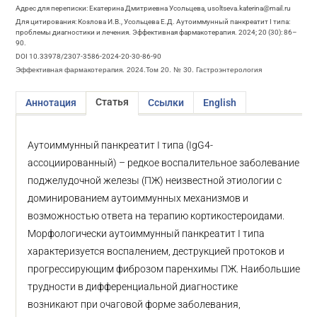
Адрес для переписки: Екатерина Дмитриевна Усольцева, usoltseva.katerina@mail.ru
Для цитирования: Козлова И.В., Усольцева Е.Д. Аутоиммунный панкреатит I типа:
проблемы диагностики и лечения. Эффективная фармакотерапия. 2024; 20 (30): 86–
90.
DOI 10.33978/2307-3586-2024-20-30-86-90
Эффективная фармакотерапия. 2024.Том 20. № 30. Гастроэнтерология
Статья
Аннотация
Ссылки
English
Аутоиммунный панкреатит I типа (IgG4-
ассоциированный) – редкое воспалительное заболевание
поджелудочной железы (ПЖ) неизвестной этиологии с
доминированием аутоиммунных механизмов и
возможностью ответа на терапию кортикостероидами.
Морфологически аутоиммунный панкреатит I типа
характеризуется воспалением, деструкцией протоков и
прогрессирующим фиброзом паренхимы ПЖ. Наибольшие
трудности в дифференциальной диагностике
возникают при очаговой форме заболевания,