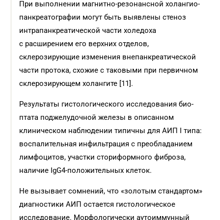
При выполнении магнитно-резонансной холангио­
панкреатографии могут быть выявлены стеноз
интрапанкреатической части холедоха
с расширением его верхних отделов,
склерозирующие изменения внепанкреатической
части протока, схожие с таковыми при первичном
склерозирующем холангите [11].
Результаты гистологического исследования био­
птата поджелудочной железы в описанном
клиническом наблюдении типичны для АИП I типа:
воспалительная инфильтрация с преобладанием
лимфоцитов, участки сториформного фиброза,
наличие IgG4-положительных клеток.
Не вызывает сомнений, что «золотым стандартом»
диагностики АИП остается гистологическое
исследование. Морфологически аутоиммунный