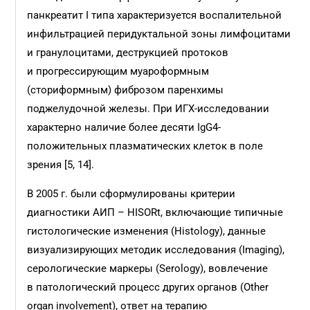
панкреатит I типа характеризуется воспалительной
инфильтрацией перидуктальной зоны лимфоцитами
и гранулоцитами, деструкцией протоков
и прогрессирующим муароформным
(сториформным) фиброзом паренхимы
поджелудочной железы. При ИГХ-исследовании
характерно наличие более десяти IgG4-
положительных плазматических клеток в поле
зрения [5, 14].
В 2005 г. были сформулированы критерии
диагностики АИП – HISORt, включающие типичные
гистологические изменения (Histology), данные
визуализирующих методик исследования (Imaging),
серологические маркеры (Serology), вовлечение
в патологический процесс других органов (Other
organ involvement), ответ на терапию