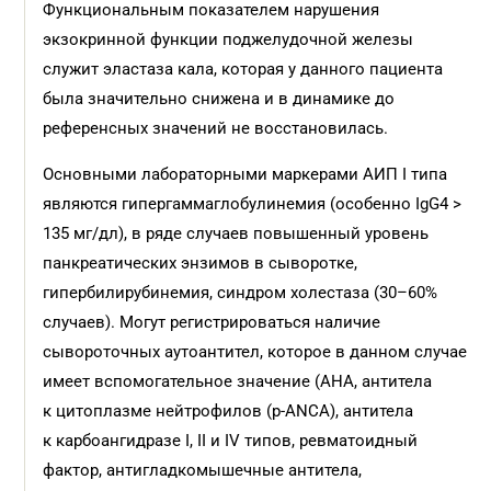
Функциональным показателем нарушения
экзокринной функции поджелудочной железы
служит эластаза кала, которая у данного пациента
была значительно снижена и в динамике до
референсных значений не восстановилась.
Основными лабораторными маркерами АИП I типа
являются гипергаммаглобулинемия (особенно IgG4 >
135 мг/дл), в ряде случаев повышенный уровень
панкреатических энзимов в сыворотке,
гипербилирубинемия, синдром холестаза (30–60%
случаев). Могут регистрироваться наличие
сывороточных аутоантител, которое в данном случае
имеет вспомогательное значение (АНА, антитела
к цитоплазме нейтрофилов (p-ANCA), антитела
к карбоангидразе I, II и IV типов, ревматоидный
фактор, антигладкомышечные антитела,