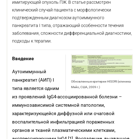
имитирующей опухоль ПЖ. В статье рассмотрен
клинический случай пациента с морфологически
подтвержденным диагнозом аутоиммунного
панкреатита I типа, отражающий особенности течения
заболевания, сложности дифференциальной диагностики,
подходы к терапии.
Введение
Аутоиммунный
панкреатит (АИП) I
Обновленные критерии HISORt (клиника
Мейо, США, 2009 г.)
типа является одним
из проявлений IgG4-ассоциированной болезни –
иммунозависимой системной патологии,
характеризующейся диффузной или очаговой
воспалительной инфильтрацией пораженных
органов и тканей плазматическими клетками,
экспрессирующими IgG4 [1]. Воспаление, вызванное