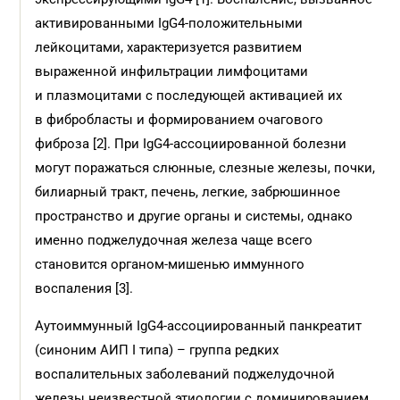
активированными IgG4-положительными
лейкоцитами, характеризуется развитием
выраженной инфильтрации лимфоцитами
и плазмоцитами с последующей активацией их
в фибробласты и формированием очагового
фиброза [2]. При IgG4-ассоциированной болезни
могут поражаться слюнные, слезные железы, почки,
билиарный тракт, печень, легкие, забрюшинное
пространство и другие органы и системы, однако
именно поджелудочная железа чаще всего
становится органом-мишенью иммунного
воспаления [3].
Аутоиммунный IgG4-ассоциированный панкреа­тит
(синоним АИП I типа) – группа редких
воспалительных заболеваний поджелудочной
железы неизвестной этиологии с доминированием