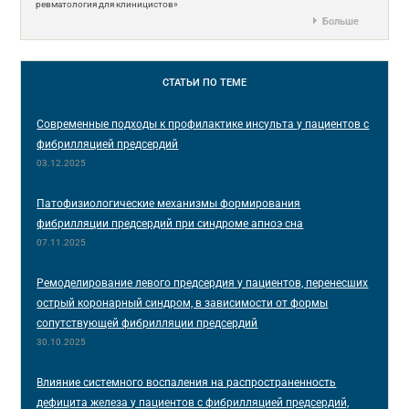
ревматология для клиницистов»
Больше
СТАТЬИ
ПО ТЕМЕ
Современные подходы к профилактике инсульта у пациентов с
фибрилляцией предсердий
03.12.2025
Патофизиологические механизмы формирования
фибрилляции предсердий при синдроме апноэ сна
07.11.2025
Ремоделирование левого предсердия у пациентов, перенесших
острый коронарный синдром, в зависимости от формы
сопутствующей фибрилляции предсердий
30.10.2025
Влияние системного воспаления на распространенность
дефицита железа у пациентов с фибрилляцией предсердий,