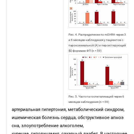
Рис. 4. Распределение по mEHRA через 3
и 6 месяцев наблюдения у пациентов с
пароксизмальной (А) и персистирующей
(Б) формами ФП (n = 59)
Рис. 5. Частота госпитализаций через 6
месяцев наблюдения (n = 59)
артериальная гипертония, метаболический синдром,
ишемическая болезнь сердца, обструктивное апноэ
сна, злоупотребление алкоголем,
курение, гиподинамия, сахарный диабет. В настоящее