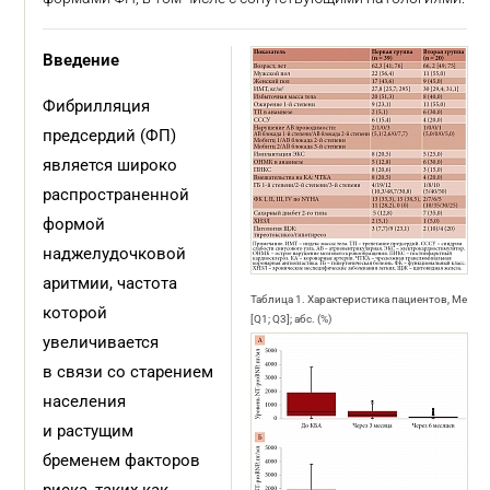
Введение
Фибрилляция
предсердий (ФП)
является широко
распространенной
формой
наджелудочковой
аритмии, частота
Таблица 1. Характеристика пациентов, Me
которой
[Q1; Q3]; абс. (%)
увеличивается
в связи со старением
населения
и растущим
бременем факторов