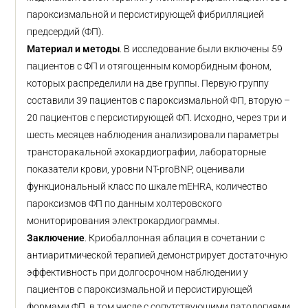
пароксизмальной и персистирующей фибрилляцией
предсердий (ФП).
Материал и методы
. В исследование были включены 59
пациентов с ФП и отягощенным коморбидным фоном,
которых распределили на две группы. Первую группу
составили 39 пациентов с пароксизмальной ФП, вторую –
20 пациентов с персистирующей ФП. Исходно, через три и
шесть месяцев наблюдения анализировали параметры
трансторакальной эхокардиографии, лабораторные
показатели крови, уровни NT-proBNP, оценивали
функциональный класс по шкале mEHRA, количество
пароксизмов ФП по данным холтеровского
мониторирования электрокардиограммы.
Заключение
. Криобаллонная аблация в сочетании с
антиаритмической терапией демонстрирует достаточную
эффективность при долгосрочном наблюдении у
пациентов с пароксизмальной и персистирующей
формами ФП, в том числе с сопутствующими патологиями.