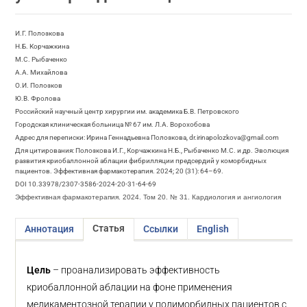
И.Г. Полозкова
Н.Б. Корчажкина
М.С. Рыбаченко
А.А. Михайлова
О.И. Полозков
Ю.В. Фролова
Российский научный центр хирургии им. академика Б.В. Петровского
Городская клиническая больница № 67 им. Л.А. Ворохобова
Адрес для переписки: Ирина Геннадьевна Полозкова, dr.irinapolozkova@gmail.com
Для цитирования: Полозкова И.Г., Корчажкина Н.Б., Рыбаченко М.С. и др. Эволюция
развития криобаллонной аблации фибрилляции предсердий у коморбидных
пациентов. Эффективная фармакотерапия. 2024; 20 (31): 64–69.
DOI 10.33978/2307-3586-2024-20-31-64-69
Эффективная фармакотерапия. 2024. Том 20. № 31. Кардиология и ангиология
Статья
Аннотация
Ссылки
English
Цель
– проанализировать эффективность
криобаллонной аблации на фоне применения
медикаментозной терапии у полиморбидных пациентов с