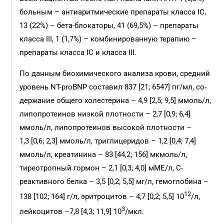
больным – антиаритмические препараты класса IС,
13 (22%) – бета-блокаторы, 41 (69,5%) – препараты
класса III, 1 (1,7%) – комбинированную терапию –
препараты класса IС и класса III.
По данным биохимического анализа крови, средний
уровень NT-proBNP составил 837 [21; 6547] пг/мл, со­
держание общего холестерина – 4,9 [2,5; 9,5] ммоль/л,
липопротеинов низкой плотности – 2,7 [0,9; 6,4]
ммоль/л, липопротеинов высокой плотности –
1,3 [0,6; 2,3] ммоль/л, триглицеридов – 1,2 [0,4; 7,4]
ммоль/л, креатинина – 83 [44,2; 156] мкмоль/л,
тиреотропный гормон – 2,1 [0,3; 4,0] мМЕ/л, С-
реактивного белка – 3,5 [0,2; 5,5] мг/л, гемоглобина –
12
138 [102; 164] г/л, эритроцитов – 4,7 [0,2; 5,5] 10
/л,
3
лейкоцитов –7,8 [4,3; 11,9] 10
/мкл.