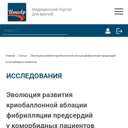
Медицинский портал
для врачей
Главная
Статьи
Эволюция развития криобаллонной аблации фибрилляции предсердий
у коморбидных пациентов
ИССЛЕДОВАНИЯ
Эволюция развития
криобаллонной аблации
фибрилляции предсердий
у коморбидных пациентов