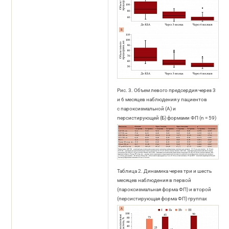
Рис. 3. Объем левого предсердия через 3
и 6 месяцев наблюдения у пациентов
с пароксизмальной (А) и
персистирующей (Б) формами ФП (n = 59)
Таблица 2. Динамика через три и шесть
месяцев наблюдения в первой
(пароксизмальная форма ФП) и второй
(персистирующая форма ФП) группах