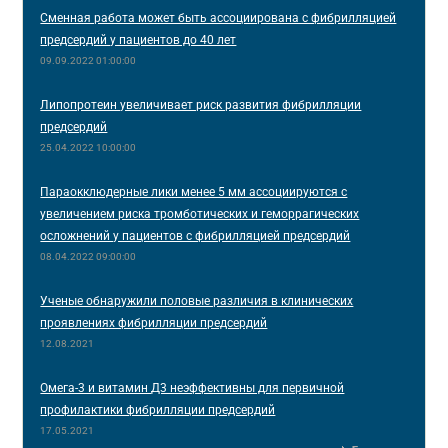
Сменная работа может быть ассоциирована с фибрилляцией
предсердий у пациентов до 40 лет
09.09.2022 01:00:00
Липопротеин увеличивает риск развития фибрилляции
предсердий
25.04.2022 10:00:00
Параокклюдерные лики менее 5 мм ассоциируются с
увеличением риска тромботических и геморрагических
осложнений у пациентов с фибрилляцией предсердий
08.04.2022 09:00:00
Ученые обнаружили половые различия в клинических
проявлениях фибрилляции предсердий
12.08.2021
Омега-3 и витамин Д3 неэффективны для первичной
профилактики фибрилляции предсердий
17.05.2021