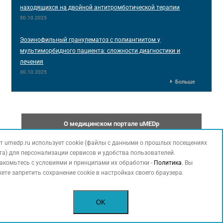
находящихся на двойной антитромботической терапии
30.10.2025
Эозинофильный гранулематоз с полиангиитом у
мультиморбидного пациента: сложности диагностики и
лечения
30.10.2025
Больше
О медицинском портале uMEDp
т umedp.ru использует cookie (файлы с данными о прошлых посещениях
Медицинский портал для врачей uMEDp (Universal
та) для персонализации сервисов и удобства пользователей.
Medical Portal) создан при участии ведущих
акомьтесь с условиями и принципами их обработки -
Политика
. Вы
экспертов различных областей медицины, много
ете запретить сохранение cookie в настройках своего браузера.
лет сотрудничающих с издательским домом
«Медфорум». Собранные в рамках издательских
OK
проектов научно-медицинские материалы стали
отправной точкой в развитии сетевого ресурса.