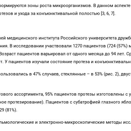
формируются зоны роста микроорганизмов. В данном аспекте
езов и ухода за конъюнктивальной полостью [3, 6, 7].
ней медицинского института Российского университета друж
ния. В исследовании участвовали 1270 пациентов (724 (57%) 
. Возраст пациентов варьировал от одного месяца до 94 лет. С
ет. У пациентов изучали состояние протеза и конъюнктивальн
льзовались в 47% случаев, стеклянные – в 53% (рис. 2), дву
ового ассортимента, 95% пациентов протезы изготовлены с 
ое протезирование). Пациентов с субатрофией глазного ябл
9 (81%).
альмологические и электронно-микроскопические методы исс