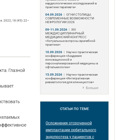
кардиологических исследований в
практике терапевта»
04.09.2026
|
ОГНИ СТОЛИЦЫ.
СОВРЕМЕННЫЕ ВОЗМОЖНОСТИ
 2022; 18 (45): 22–
НЕФРОЛОГИИ 2026
09-11.09.2026
|
ХIII
МЕЖДИСЦИПЛИНАРНЫЙ
МЕДИЦИНСКИЙ КОНГРЕСС
«Актуальные вопросы врачебной
практики»
10.09.2026
|
Научно-практическая
конференция «Академия
инновационной и
персонализированной медицины в
офтальмологии»
кта. Глазной
15.09.2026
|
Научно-практическая
конференция «Интегративная
ревматология для клиницистов»
зывает
Больше
нствовать
СТАТЬИ
ПО ТЕМЕ
 желаемых
Осложнения отсроченной
 эффективное
имплантации орбитального
эндопротеза у пациентов с