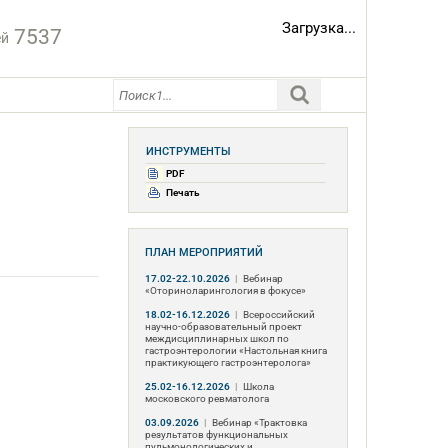
Загрузка...
7537
ей
ИНСТРУМЕНТЫ
PDF
Печать
ПЛАН МЕРОПРИЯТИЙ
17.02-22.10.2026
|
Вебинар
«Оториноларингология в фокусе»
18.02-16.12.2026
|
Всероссийский
научно-образовательный проект
междисциплинарных школ по
гастроэнтерологии «Настольная книга
практикующего гастроэнтеролога»
25.02-16.12.2026
|
Школа
московского ревматолога
03.09.2026
|
Вебинар «Трактовка
результатов функциональных
пульмонологических и