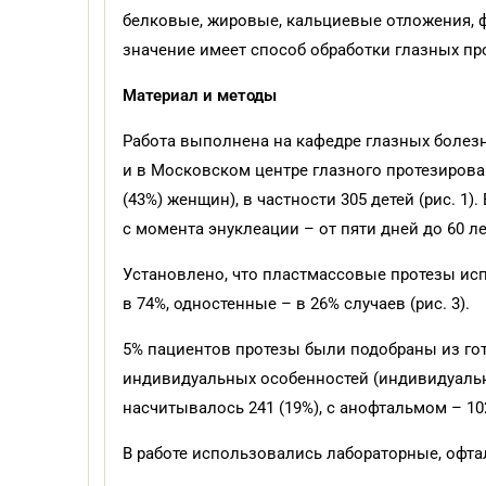
белковые, жировые, кальциевые отложения, 
значение имеет способ обработки глазных прот
Материал и методы
Работа выполнена на кафедре глазных болез
и в Московском центре глазного протезирова
(43%) женщин), в частности 305 детей (рис. 1)
с момента энуклеации – от пяти дней до 60 л
Установлено, что пластмассовые протезы испо
в 74%, одностенные – в 26% случаев (рис. 3).
5% пациентов протезы были подобраны из гот
индивидуальных особенностей (индивидуальн
насчитывалось 241 (19%), с анофтальмом – 102
В работе использовались лaбopаторные, офт