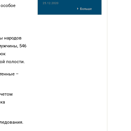
25.12.2020
 особое
Больше
бы народов
мужчины, 546
рок
ой полости.
стенные –
учетом
ока
ледования.