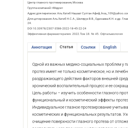
Центр глазного протезирования, Москва
Группа компаний «Медси»
Адрес для переписки: Аль Хатиб Нашаат Султан Афиф, lnsa_109@yahoo.c
Для цитирования: Аль Хатиб Н.С.А., Шклярук В.В., Одинаева К.Н. и др. Г
24.
DOI 10.33978/2307-3586-2022-18-45-22-24
Эффективная фармакотерапия. 2022.Том 18. № 45. Офтальмология
Статья
Аннотация
Ссылки
English
Одной из важных медико-социальных проблем у па
протез имеет не только косметическое, но и лече
раздражающего действия факторов внешней среды
хронический воспалительный процесс и ее сокращ
Цель работы – изучить особенности глазного про
функциональный и косметический эффекты проте
Индивидуальное глазное протезирование учитыва
косметических и функциональных результатов. У
очищение поверхности глазного протеза от отложе