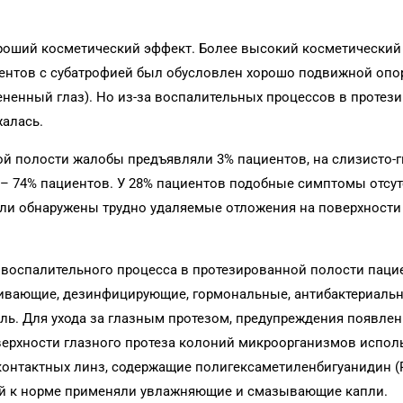
ороший косметический эффект. Более высокий косметический
иентов с субатрофией был обусловлен хорошо подвижной опо
ненный глаз). Но из-за воспалительных процессов в протез
алась.
ой полости жалобы предъявляли 3% пациентов, на слизисто-
а – 74% пациентов. У 28% пациентов подобные симптомы отсу
и обнаружены трудно удаляемые отложения на поверхности
 воспалительного процесса в протезированной полости паци
ивающие, дезинфицирующие, гормональные, антибактериальн
ль. Для ухода за глазным протезом, предупреждения появле
верхности глазного протеза колоний микроорганизмов испол
онтактных линз, содержащие полигексаметиленбигуанидин (
ий к норме применяли увлажняющие и смазывающие капли.