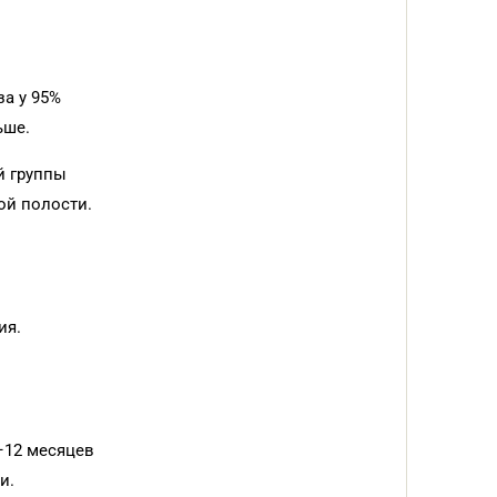
а у 95%
ьше.
й группы
ой полости.
ия.
–12 месяцев
и.