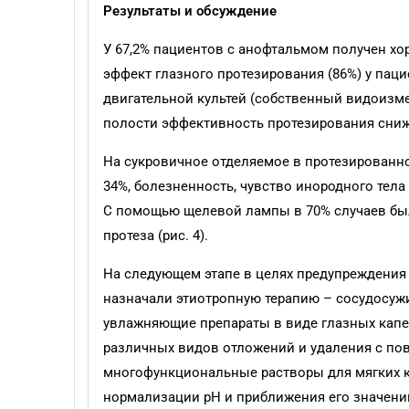
Результаты и обсуждение
У 67,2% пациентов с анофтальмом получен х
эффект глазного протезирования (86%) у пац
двигательной культей (собственный видоизме
полости эффективность протезирования сниж
На сукровичное отделяемое в протезированн
34%, болезненность, чувство инородного тел
С помощью щелевой лампы в 70% случаев был
протеза (рис. 4).
На следующем этапе в целях предупреждения
назначали этиотропную терапию – сосудосуж
увлажняющие препараты в виде глазных капе
различных видов отложений и удаления с по
многофункциональные растворы для мягких к
нормализации рН и приближения его значен