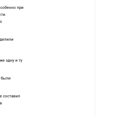
особенно при
ти.
о
зделили
же одну и ту
ю были
е составил
а