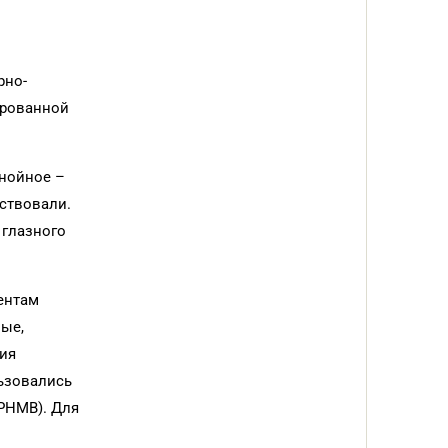
рно-
ированной
гнойное –
тствовали.
 глазного
ентам
ые,
ния
ьзовались
PHMB). Для