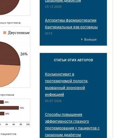
сахарным диабетом
25.12.2020
Алгоритмы фармакотерапии
азных протезов
бактериальных язв роговицы
2013
Больше
СТАТЬИ
ЭТИХ АВТОРОВ
Конъюнктивит в
протезируемой полости,
вызванный зоонозной
инфекцией
х протезов
03.07.2026
Способы повышения
эффективности глазного
протезирования у пациентов с
б пациентов
сахарным диабетом