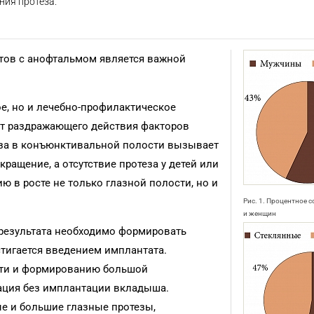
ния протеза.
нтов с анофтальмом является важной
ое, но и лечебно-профилактическое
от раздражающего действия факторов
еза в конъюнктивальной полости вызывает
ращение, а отсутствие протеза у детей или
ю в росте не только глазной полости, но и
Рис. 1. Процентное 
и женщин
результата необходимо формировать
тигается введением имплантата.
ьти и формированию большой
ация без имплантации вкладыша.
ые и большие глазные протезы,