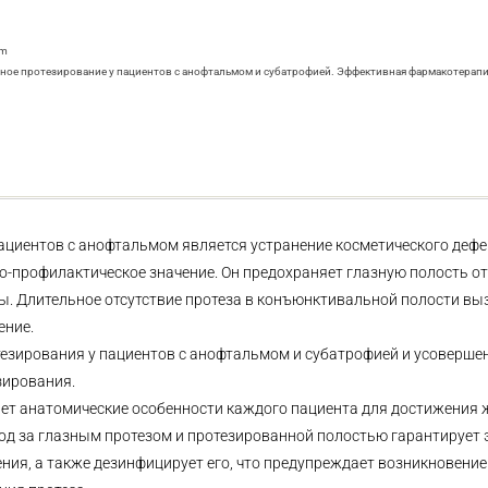
om
лазное протезирование у пациентов с анофтальмом и субатрофией. Эффективная фармакотерапия.
циентов с анофтальмом является устранение косметического дефе
бно-профилактическое значение. Он предохраняет глазную полость от
. Длительное отсутствие протеза в конъюнктивальной полости вы
ение.
тезирования у пациентов с анофтальмом и субатрофией и усоверше
зирования.
ет анатомические особенности каждого пациента для достижения
ход за глазным протезом и протезированной полостью гарантирует
ния, а также дезинфицирует его, что предупреждает возникновение