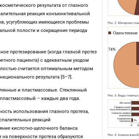
осметического результата от глазного
спалительная реакция конъюнктивальной
ров, усугубляющих имеющиеся проблемы
Рис. 2. Материал гл
альной полости и сокращение периода
зное протезирование (когда глазной протез
ретного пациента) с адекватным уходом
олостью считается оптимальным методом
кционального результата [5–7].
еклянные и пластмассовые. Стеклянный
Рис. 3. Виды глазны
, пластмассовый – каждые два года.
ость использования глазного протеза,
спалительных реакций
ояние кислотно-щелочного баланса
Рис. 4. Анализ жало
и на поверхности протеза образуются