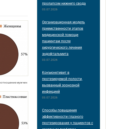
пролапсом нижнего свода
03.07.2026
Организационная модель
преемственности этапов
медицинской помощи
пациентам после
хирургического лечения
эндофтальмита
03.07.2026
Конъюнктивит в
протезируемой полости,
соотношение мужчин
вызванный зоонозной
инфекцией
03.07.2026
Способы повышения
эффективности глазного
протезирования у пациентов с