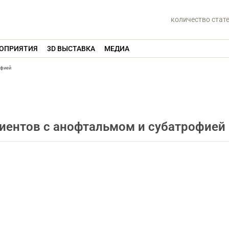
количество стат
ОПРИЯТИЯ
3D ВЫСТАВКА
МЕДИА
офией
циентов с анофтальмом и субатрофией