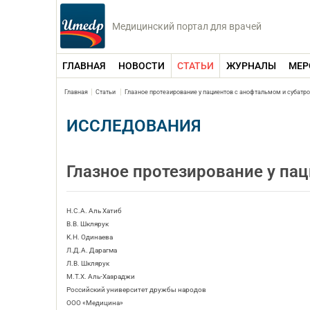
Медицинский портал для врачей
ГЛАВНАЯ
НОВОСТИ
СТАТЬИ
ЖУРНАЛЫ
МЕР
Главная
Статьи
Глазное протезирование у пациентов с анофтальмом и субатр
ИССЛЕДОВАНИЯ
Глазное протезирование у па
Н.С.А. Аль Хатиб
В.В. Шклярук
К.Н. Одинаева
Л.Д.А. Дарагма
Л.В. Шклярук
М.Т.Х. Аль-Хазраджи
Российский университет дружбы народов
ООО «Медицина»