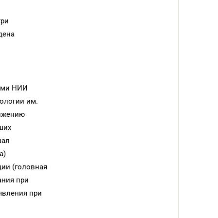
три
дена
ыми НИИ
ологии им.
нижению
ших
шал
а)
ции (головная
ания при
явления при