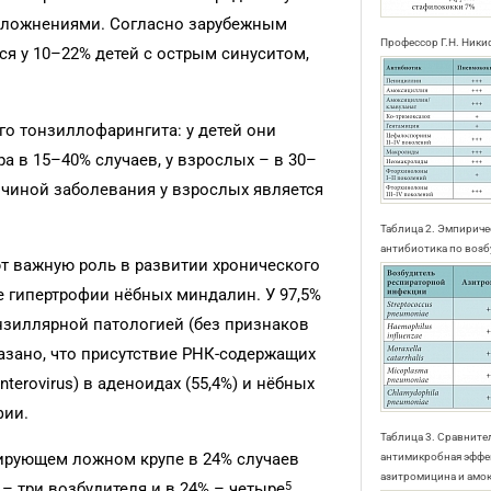
сложнениями. Согласно зарубежным
Профессор Г.Н. Ник
я у 10–22% детей с острым синуситом,
го тонзиллофарингита: у детей они
а в 15–40% случаев, у взрослых – в 30–
ичиной заболевания у взрослых является
Таблица 2. Эмпирич
антибиотика по воз
т важную роль в развитии хронического
е гипертрофии нёбных миндалин. У 97,5%
нзиллярной патологией (без признаков
азано, что присутствие РНК-содержащих
nterovirus) в аденоидах (55,4%) и нёбных
фии.
Таблица 3. Сравните
ирующем ложном крупе в 24% случаев
антимикробная эффе
азитромицина и амо
5
– три возбудителя и в 24% – четыре
.