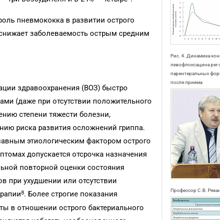
 роль пневмококка в развитии острого
а снижает заболеваемость острым средним
Рис. 4. Динамика ко
левофлоксацина per 
парентеральных форм
после приема
ции здравоохранения (ВОЗ) быстро
ами (даже при отсутствии положительного
ению степени тяжести болезни,
ию риска развития осложнений гриппа.
главным этиологическим фактором острого
птомах допускается отсрочка назначения
льной повторной оценки состояния
в при ухудшении или отсутствии
Профессор С.В. Ряза
8
ерапии
. Более строгие показания
ты в отношении острого бактериального