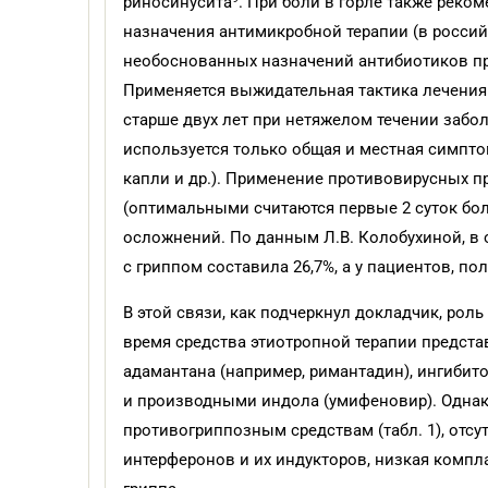
риносинусита
. При боли в горле также реко
назначения антимикробной терапии (в росси
необоснованных назначений антибиотиков пр
Применяется выжидательная тактика лечения о
старше двух лет при нетяжелом течении забол
используется только общая и местная симпто
капли и др.). Применение противовирусных пр
(оптимальными считаются первые 2 суток боле
осложнений. По данным Л.В. Колобухиной, в 
с гриппом составила 26,7%, а у пациентов, по
В этой связи, как подчеркнул докладчик, ро
время средства этиотропной терапии предст
адамантана (например, римантадин), ингибит
и производными индола (умифеновир). Одна
противогриппозным средствам (табл. 1), отс
интерферонов и их индукторов, низкая комп