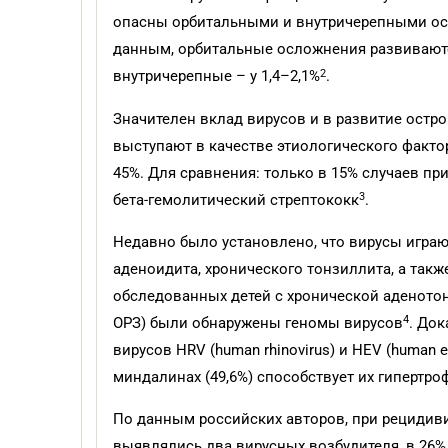
опасны орбитальными и внутричерепными о
данным, орбитальные осложнения развиваютс
2
внутричерепные – у 1,4–2,1%
.
Значителен вклад вирусов и в развитие остро
выступают в качестве этиологического фактор
45%. Для сравнения: только в 15% случаев пр
3
бета-гемолитический стрептококк
.
Недавно было установлено, что вирусы играю
аденоидита, хронического тонзиллита, а такж
обследованных детей с хронической аденото
4
ОРЗ) были обнаружены геномы вирусов
. Док
вирусов HRV (human rhinovirus) и HEV (human e
миндалинах (49,6%) способствует их гипертро
По данным российских авторов, при рецидив
выявлялись два вирусных возбудителя, в 26% 