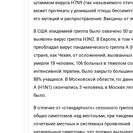
штаммом вируса H7N9 (так называемого птичь
может протекать у домашней птицы бессимпт
его мутаций и распространения. Вакцины от эт
В США эпидемией гриппа было охвачено 50 ш
выявлен вирус гриппа H3N2. В Европе, в том 
преобладал вирус пандемического гриппа А (
стране, как Чехия, от осложнений, вызванных 
умерли 18 человек, 106 больных в тяжелом с
интенсивной терапии, было закрыто большинс
88% учащихся. В Московской области, по дан
А (H1N1) скончались 3 человека, в Москве л
было.
В отличие от «стандартного» сезонного грипп
общих симптомов над местными, при пандеми
сочетание местных и системных проявлений.
катаральные симптомы, что должно вызыват