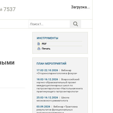
Загрузка...
7537
ей
ИНСТРУМЕНТЫ
PDF
Печать
ьными
ПЛАН МЕРОПРИЯТИЙ
17.02-22.10.2026
|
Вебинар
«Оториноларингология в фокусе»
18.02-16.12.2026
|
Всероссийский
научно-образовательный проект
междисциплинарных школ по
гастроэнтерологии «Настольная книга
практикующего гастроэнтеролога»
25.02-16.12.2026
|
Школа
московского ревматолога
03.09.2026
|
Вебинар «Трактовка
результатов функциональных
пульмонологических и