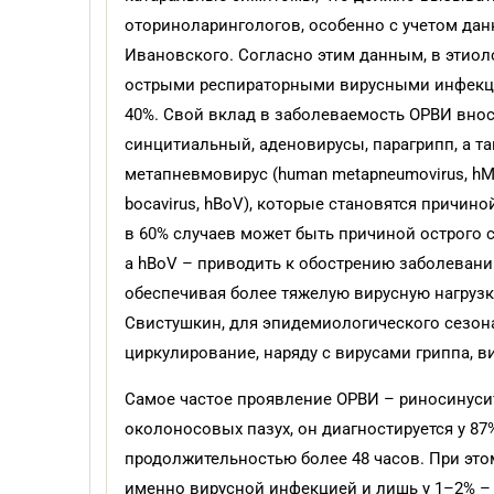
оториноларингологов, особенно с учетом дан
Ивановского. Согласно этим данным, в этиол
острыми респираторными вирусными инфекци
40%. Свой вклад в заболеваемость ОРВИ внос
синцитиальный, аденовирусы, парагрипп, а т
метапневмовирус (human metapneumovirus, hM
bocavirus, hBoV), которые становятся причино
в 60% случаев может быть причиной острого с
а hBoV – приводить к обострению заболевани
обеспечивая более тяжелую вирусную нагрузку
Свистушкин, для эпидемиологического сезона
циркулирование, наряду с вирусами гриппа, в
Самое частое проявление ОРВИ – риносинус
околоносовых пазух, он диагностируется у 8
продолжительностью более 48 часов. При это
именно вирусной инфекцией и лишь у 1–2% – 