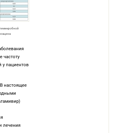
нтимикробной
ксацина
заболевания
е частоту
й у пациентов
 В настоящее
водными
ьтамивир)
ия
и лечения