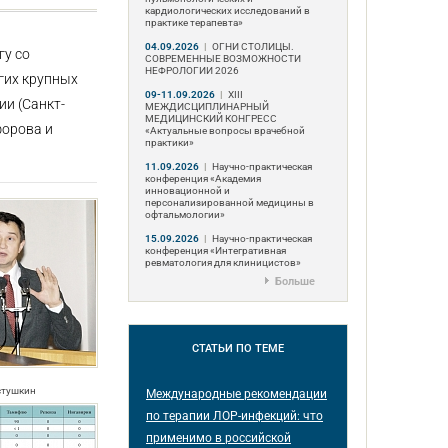
кардиологических исследований в
практике терапевта»
04.09.2026
|
ОГНИ СТОЛИЦЫ.
гу со
СОВРЕМЕННЫЕ ВОЗМОЖНОСТИ
НЕФРОЛОГИИ 2026
гих крупных
09-11.09.2026
|
ХIII
ии (Санкт-
МЕЖДИСЦИПЛИНАРНЫЙ
МЕДИЦИНСКИЙ КОНГРЕСС
форова и
«Актуальные вопросы врачебной
практики»
11.09.2026
|
Научно-практическая
конференция «Академия
инновационной и
персонализированной медицины в
офтальмологии»
15.09.2026
|
Научно-практическая
конференция «Интегративная
ревматология для клиницистов»
Больше
СТАТЬИ
ПО ТЕМЕ
стушкин
Международные рекомендации
по терапии ЛОР-инфекций: что
применимо в российской