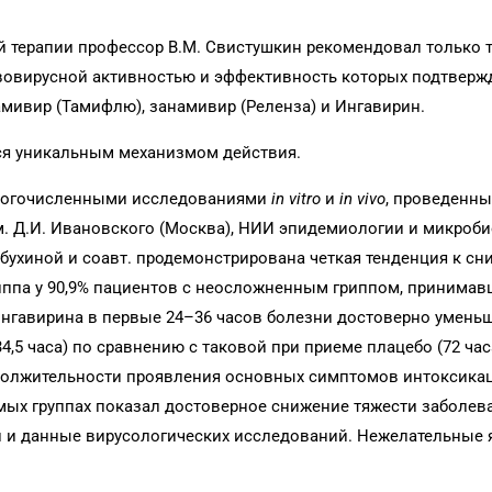
й терапии профессор В.М. Свистушкин рекомендовал только 
вовирусной активностью и эффективность которых подтверж
мивир (Тамифлю), занамивир (Реленза) и Ингавирин.
ся уникальным механизмом действия.
ногочисленными исследованиями
in vitro
и
in vivo
, проведенн
им. Д.И. Ивановского (Москва), НИИ эпидемиологии и микроби
олобухиной и соавт. продемонстрирована четкая тенденция к с
ппа у 90,9% пациентов с неосложненным гриппом, принимав
м Ингавирина в первые 24–36 часов болезни достоверно умень
,5 часа) по сравнению с таковой при приеме плацебо (72 час
родолжительности проявления основных симптомов интоксика
емых группах показал достоверное снижение тяжести заболев
ли и данные вирусологических исследований. Нежелательные 