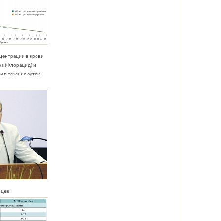
нцентрации в крови
os (Флорацид) и
 в течение суток
нцев