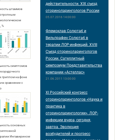
действительности. XIX съезд
тность штаммов
оториноларингологов России
тиотропным
05.07.2016 14:00:00
миологическом
, %
Флемоклав Солютаб и
Вильпрафен Солютаб в
терапии ЛОР-инфекций. ХVIII
Съезд оториноларингологов
России. Сателлитный
симпозиум Представительства
льность симптомов
лихорадочного
компании «Астеллас»
ых гриппом на фоне
21.06.2011 13:00:00
 в сравнении с
о
XI Российский конгресс
оториноларингологов «Наука и
практика в
оториноларингологии». ЛОР-
инфекции вчера, сегодня,
льность основных
завтра. Эволюция
гриппозной
возбудителей и прогресс
терапии Ингавирином