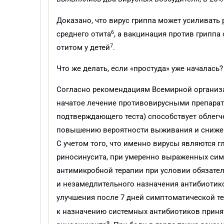
Доказано, что вирус гриппа может усиливать
6
среднего отита
, а вакцинация против грипп
7
отитом у детей
.
Что же делать, если «простуда» уже началась?
Согласно рекомендациям Всемирной организа
начатое лечение противовирусными препарат
подтверждающего теста) способствует облегч
повышению вероятности выживания и снижен
С учетом того, что именно вирусы являются 
риносинусита, при умеренно выраженных сим
антимикробной терапии при условии обязате
и незамедлительного назначения антибиотико
улучшения после 7 дней симптоматической т
к назначению системных антибиотиков приня
9