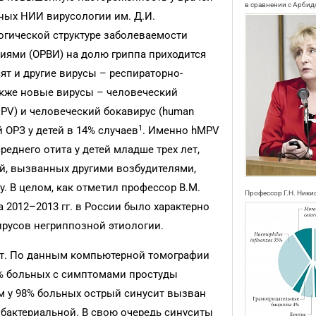
в сравнении с Арбид
ных НИИ вирусологии им. Д.И.
огической структуре заболеваемости
ями (ОРВИ) на долю гриппа приходится
ят и другие вирусы – респираторно-
акже новые вирусы – человеческий
PV) и человеческий бокавирус (human
1
й ОРЗ у детей в 14% случаев
. Именно hMPV
реднего отита у детей младше трех лет,
й, вызванных другими возбудителями,
. В целом, как отметил профессор В.М.
Профессор Г.Н. Ник
 2012–2013 гг. в России было характерно
ирусов негриппозной этиологии.
ит. По данным компьютерной томографии
7% больных с симптомами простуды
м у 98% больных острый синусит вызван
бактериальной. В свою очередь синуситы