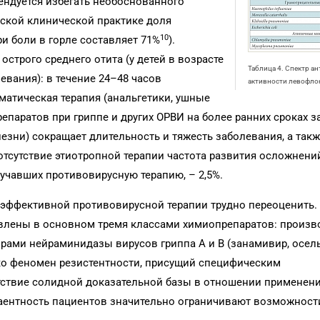
мендуется избегать необоснованного
йской клинической практике доля
10
и боли в горле составляет 71%
).
строго среднего отита (у детей в возрасте
Таблица 4. Спектр а
евания): в течение 24–48 часов
активности левофло
матическая терапия (анальгетики, ушные
епаратов при гриппе и других ОРВИ на более ранних сроках 
зни) сокращает длительность и тяжесть заболевания, а такж
отсутствие этиотропной терапии частота развития осложнени
лучавших противовирусную терапию, – 2,5%.
ль эффективной противовирусной терапии трудно переоценить.
авлены в основном тремя классами химиопрепаратов: произ
орами нейраминидазы вирусов гриппа А и В (занамивир, осел
ко феномен резистентности, присущий специфическим
утствие солидной доказательной базы в отношении применен
лаентность пациентов значительно ограничивают возможност