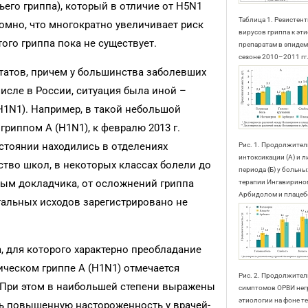
его гриппа), который в отличие от H5N1
Таблица 1. Резистен
омно, что многократно увеличивает риск
вирусов гриппа к э
ого гриппа пока не существует.
препаратам в эпиде
сезоне 2010–2011 гг.
татов, причем у большинства заболевших
числе в России, ситуация была иной –
H1N1). Например, в такой небольшой
гриппом А (H1N1), к февралю 2013 г.
остоянии находились в отделениях
Рис. 1. Продолжите
интоксикации (А) и 
тво школ, в некоторых классах болели до
периода (Б) у больн
ным докладчика, от осложнений гриппа
терапии Ингавирином
Арбидолом и плацеб
етальных исходов зарегистрировано не
а, для которого характерно преобладание
ческом гриппе А (H1N1) отмечается
Рис. 2. Продолжите
 При этом в наибольшей степени выражены
симптомов ОРВИ не
этиологии на фоне 
ь повышенную настороженность у врачей-