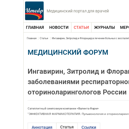
Медицинский портал для врачей
ГЛАВНАЯ
НОВОСТИ
СТАТЬИ
ЖУРНАЛЫ
МЕР
Главная
Статьи
Ингавирин, Зитролид и Флорацид в лечении больных с воспал
МЕДИЦИНСКИЙ ФОРУМ
Ингавирин, Зитролид и Флора
заболеваниями респираторног
оториноларингологов России
Сателлитный симпозиум компании «Валента Фарм»
"ЭФФЕКТИВНАЯ ФАРМАКОТЕРАПИЯ. Пульмонология и оториноларингол
Статья
Аннотация
Ссылки