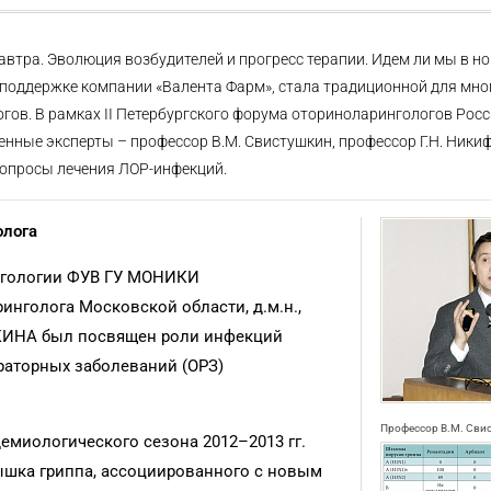
автра. Эволюция возбудителей и прогресс терапии. Идем ли мы в но
 поддержке компании «Валента Фарм», стала традиционной для мно
ов. В рамках II Петербургского форума оториноларингологов Росс
венные эксперты – профессор В.М. Свистушкин, профессор Г.Н. Ники
вопросы лечения ЛОР-инфекций.
олога
нгологии ФУВ ГУ МОНИКИ
инголога Московской области, д.м.н.,
КИНА был посвящен роли инфекций
раторных заболеваний (ОРЗ)
Профессор В.М. Сви
емиологического сезона 2012–2013 гг.
пышка гриппа, ассоциированного с новым