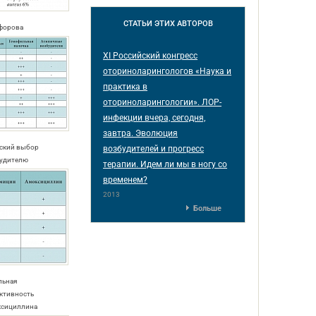
СТАТЬИ
ЭТИХ АВТОРОВ
ифорова
XI Российский конгресс
оториноларингологов «Наука и
практика в
оториноларингологии». ЛОР-
инфекции вчера, сегодня,
завтра. Эволюция
еский выбор
возбудителей и прогресс
будителю
терапии. Идем ли мы в ногу со
временем?
2013
Больше
льная
ктивность
ксициллина