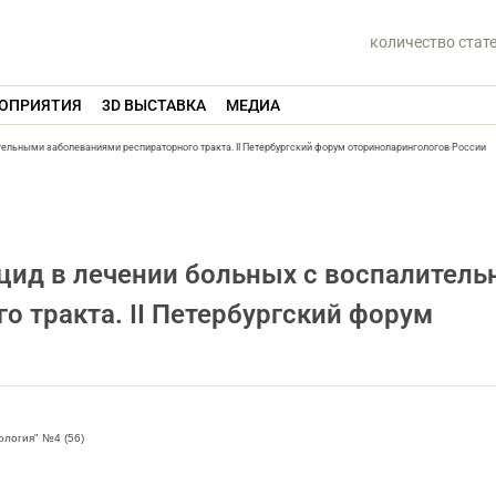
количество стат
ОПРИЯТИЯ
3D ВЫСТАВКА
МЕДИА
ительными заболеваниями респираторного тракта. II Петербургский форум оториноларингологов России
цид в лечении больных с воспалител
о тракта. II Петербургский форум
огия" №4 (56)