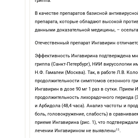
гриппа.
В качестве препаратов базисной антивирусно
препарата, которые обладают высокой проти
данными доказательной медицины, – осельта
Отечественный препарат Ингавирин отличает
Эффективность Ингавирина подтверждена м
гриппа (Санкт-Петербург), НИИ вирусологии 
Н.Ф. Гамалеи (Москва). Так, в работе Л.В. К
продолжительности симптомов сезонного гри
Ингавирин в дозе 90 мг 1 раз в сутки. Прие
продолжительность лихорадочного периода (34
и Арбидола (48,4 часа). Анализ частоты и п
боль, головокружение, слабость) в сравнива
приеме Ингавирина (рис. 1), что подтвержда
11
лечении Ингавирином не выявлены
.