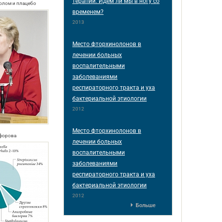
терапии. Идем ли мы в ногу со
олом и плацебо
временем?
2013
Место фторхинолонов в
лечении больных
воспалительными
заболеваниями
респираторного тракта и уха
бактериальной этиологии
2012
Место фторхинолонов в
ифорова
лечении больных
воспалительными
заболеваниями
респираторного тракта и уха
бактериальной этиологии
2012
Больше