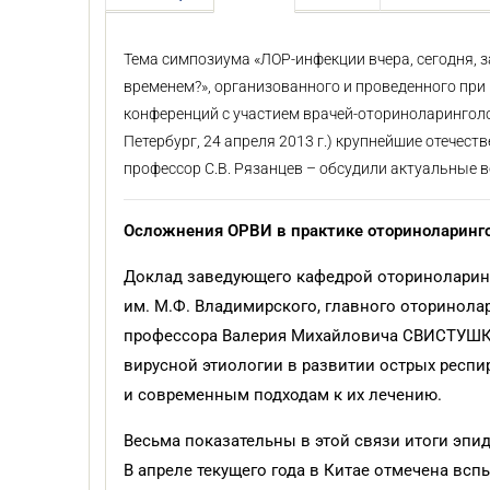
Тема симпозиума «ЛОР-инфекции вчера, сегодня, з
временем?», организованного и проведенного при
конференций с участием врачей-оториноларинголог
Петербург, 24 апреля 2013 г.) крупнейшие отечест
профессор С.В. Рязанцев – обсудили актуальные 
Осложнения ОРВИ в практике оториноларинг
Доклад заведующего кафедрой оторинолари
им. М.Ф. Владимирского, главного оторинолар
профессора Валерия Михайловича СВИСТУШ
вирусной этиологии в развитии острых респи
и современным подходам к их лечению.
Весьма показательны в этой связи итоги эпид
В апреле текущего года в Китае отмечена вс