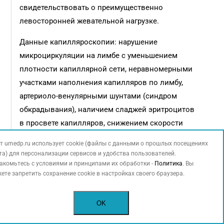
свидетельствовать о преимущественно
левосторонней жевательной нагрузке.
Данные капилляроскопии: нарушение
микроциркуляции на лимбе с уменьшением
плотности капиллярной сети, неравномерными
участками наполнения капилляров по лимбу,
артериоло-венулярными шунтами (синдром
обкрадывания), наличием сладжей эритроцитов
в просвете капилляров, снижением скорости
кровотока, локальным штопорообразным
т umedp.ru использует cookie (файлы с данными о прошлых посещениях
изменением мелких сосудов.
та) для персонализации сервисов и удобства пользователей.
акомьтесь с условиями и принципами их обработки -
Политика
. Вы
При проведении капилляроскопии после приема 300
ете запретить сохранение cookie в настройках своего браузера.
мл воды зафиксировано увеличение скорости
кровотока по артериолам и венулам без изменений в
OK
капиллярной сети, что указывает на наличие