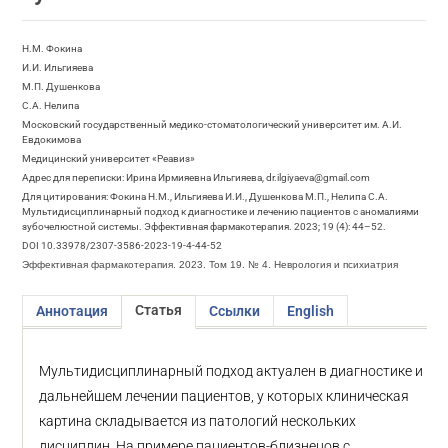
Н.М. Фокина
И.И. Ильгияева
М.П. Душенкова
С.А. Нелипа
Московский государственный медико-стоматологический университет им. А.И.
Евдокимова
Медицинский университет «Реавиз»
Адрес для переписки: Ирина Ирмияевна Ильгияева, dr.ilgiyaeva@gmail.com
Для цитирования: Фокина Н.М., Ильгияева И.И., Душенкова М.П., Нелипа С.А.
Мультидисциплинарный подход к диагностике и лечению пациентов с аномалиями
зубочелюстной системы. Эффективная фармакотерапия. 2023; 19 (4): 44–52.
DOI 10.33978/2307-3586-2023-19-4-44-52
Эффективная фармакотерапия. 2023. Том 19. № 4. Неврология и психиатрия
Статья
Аннотация
Ссылки
English
Мультидисциплинарный подход актуален в диагностике и
дальнейшем лечении пациентов, у которых клиническая
картина складывается из патологий нескольких
дисциплин. На примере пациентов-близнецов с