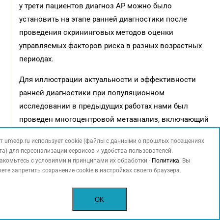
у трети пациентов диагноз АР можно было
установить на этапе ранней диагностики после
проведения скрининговых методов оценки
управляемых факторов риска в разных возрастных
периодах.
Для иллюстрации актуальности и эффективности
ранней диагностики при популяционном
исследовании в предыдущих работах нами был
проведен многоцентровой метаанализ, включающий
пять регионов Центрального федерального округа.
т umedp.ru использует cookie (файлы с данными о прошлых посещениях
Было установлено, что в г. Владимире – 2,6%, в г.
та) для персонализации сервисов и удобства пользователей.
Вологде – 2,66%, в г. Одинцове – 1,55%, в г. Твери –
акомьтесь с условиями и принципами их обработки -
Политика
. Вы
ете запретить сохранение cookie в настройках своего браузера.
1,46%, в г. Ярославле – 2,4% детей имели диагноз АР.
При оценке статистических данных за последние
пять лет выявлено, что превалентность ежегодно
OK
увеличивалась на всех изучаемых территориях на