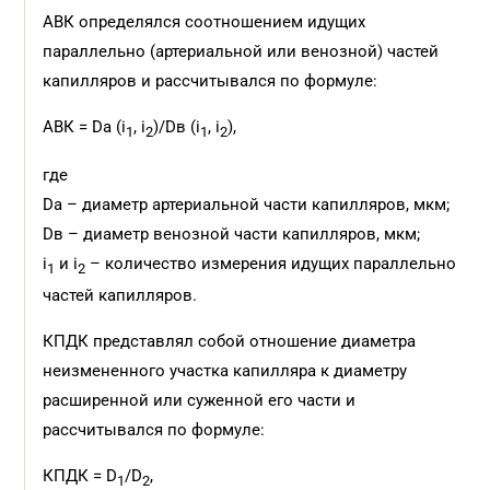
АВК определялся соотношением идущих
параллельно (артериальной или венозной) частей
капилляров и рассчитывался по формуле:
АВК = Da (i
, i
)/Dв (i
, i
),
1
2
1
2
где
Da – диаметр артериальной части капилляров, мкм;
Dв – диаметр венозной части капилляров, мкм;
i
и i
– количество измерения идущих параллельно
1
2
частей капилляров.
КПДК представлял собой отношение диаметра
неизмененного участка капилляра к диаметру
расширенной или суженной его части и
рассчитывался по формуле:
КПДК = D
/D
,
1
2