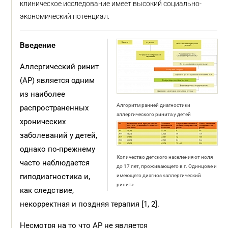
клиническое исследование имеет высокий социально-
экономический потенциал.
Введение
Аллергический ринит
(АР) является одним
из наиболее
Алгоритм ранней диагностики
распространенных
аллергического ринита у детей
хронических
заболеваний у детей,
однако по-прежнему
Количество детского населения от ноля
часто наблюдается
до 17 лет, проживающего в г. Одинцове и
гиподиагностика и,
имеющего диагноз «аллергический
ринит»
как следствие,
некорректная и поздняя терапия [1, 2].
Несмотря на то что АР не является