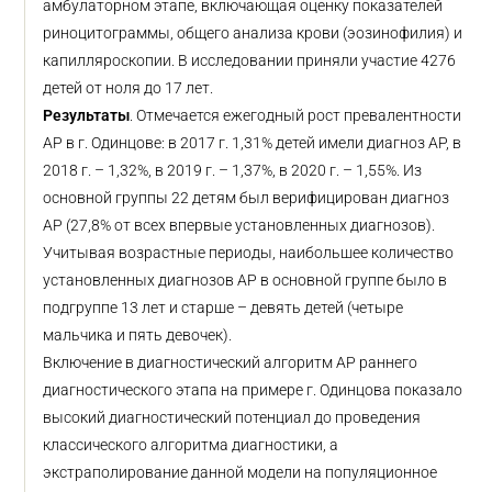
амбулаторном этапе, включающая оценку показателей
риноцитограммы, общего анализа крови (эозинофилия) и
капилляроскопии. В исследовании приняли участие 4276
детей от ноля до 17 лет.
Результаты
. Отмечается ежегодный рост превалентности
АР в г. Одинцове: в 2017 г. 1,31% детей имели диагноз АР, в
2018 г. – 1,32%, в 2019 г. – 1,37%, в 2020 г. – 1,55%. Из
основной группы 22 детям был верифицирован диагноз
АР (27,8% от всех впервые установленных диагнозов).
Учитывая возрастные периоды, наибольшее количество
установленных диагнозов АР в основной группе было в
подгруппе 13 лет и старше – девять детей (четыре
мальчика и пять девочек).
Включение в диагностический алгоритм АР раннего
диагностического этапа на примере г. Одинцова показало
высокий диагностический потенциал до проведения
классического алгоритма диагностики, а
экстраполирование данной модели на популяционное