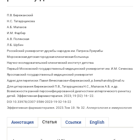
П.В. Бережанский
Н.С. Татаурщикова
А.Б. Малахов
И.М. Фарбер
А.В. Полянская
Л.Б. Шубин
Российский университет дружбы народов им. Патриса Лумумбы
Морозовская детская городская клиническая больница
Научно-исследовательский клинический институт детства
Первый Московский государственный медицинский университет им. И.М. Сеченова
Ярославский государственный медицинский университет
Адрес для переписки: Павел Вячеславович Бережанский, p.berezhanskiy@mail.ru
Для цитирования: Бережанский П.В., Татаурщикова Н.С., Малахов А.Б. и др.
Возможности ранней персонифицированной диагностики аллергического ринита у
детей. Эффективная фармакотерапия. 2023; 19 (32): 16–22.
DOI 10.33978/2307-3586-2023-19-32-16-22
Эффективная фармакотерапия. 2023.Том 19. № 32. Аллергология и иммунология
Статья
Аннотация
Ссылки
English