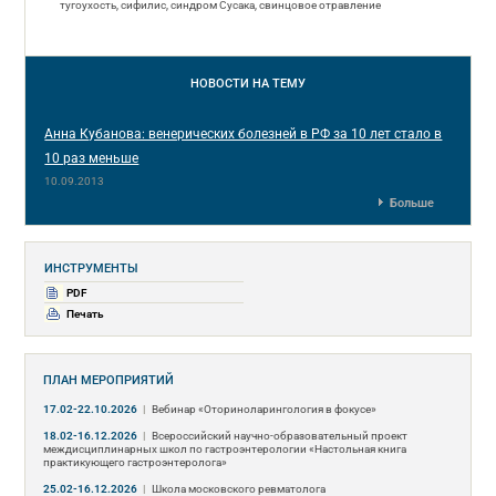
тугоухость, сифилис, синдром Сусака, свинцовое отравление
НОВОСТИ
НА ТЕМУ
Анна Кубанова: венерических болезней в РФ за 10 лет стало в
10 раз меньше
10.09.2013
Больше
ИНСТРУМЕНТЫ
PDF
Печать
ПЛАН МЕРОПРИЯТИЙ
17.02-22.10.2026
|
Вебинар «Оториноларингология в фокусе»
18.02-16.12.2026
|
Всероссийский научно-образовательный проект
междисциплинарных школ по гастроэнтерологии «Настольная книга
практикующего гастроэнтеролога»
25.02-16.12.2026
|
Школа московского ревматолога