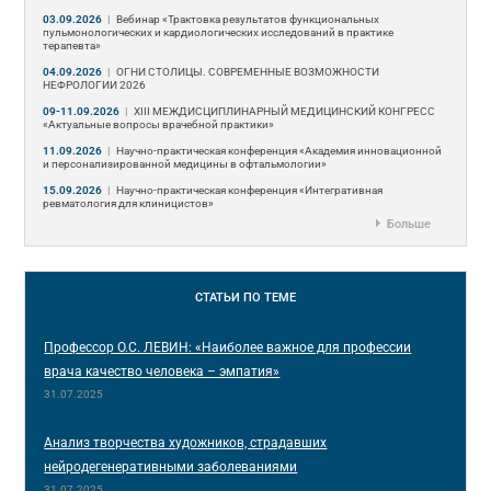
03.09.2026
|
Вебинар «Трактовка результатов функциональных
пульмонологических и кардиологических исследований в практике
терапевта»
04.09.2026
|
ОГНИ СТОЛИЦЫ. СОВРЕМЕННЫЕ ВОЗМОЖНОСТИ
НЕФРОЛОГИИ 2026
09-11.09.2026
|
ХIII МЕЖДИСЦИПЛИНАРНЫЙ МЕДИЦИНСКИЙ КОНГРЕСС
«Актуальные вопросы врачебной практики»
11.09.2026
|
Научно-практическая конференция «Академия инновационной
и персонализированной медицины в офтальмологии»
15.09.2026
|
Научно-практическая конференция «Интегративная
ревматология для клиницистов»
Больше
СТАТЬИ
ПО ТЕМЕ
Профессор О.С. ЛЕВИН: «Наиболее важное для профессии
врача качество человека – эмпатия»
31.07.2025
Анализ творчества художников, страдавших
нейродегенеративными заболеваниями
31.07.2025