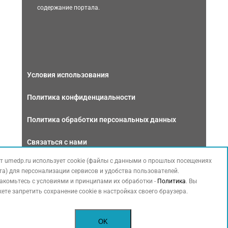
содержание портала.
Условия использования
Политика конфиденциальности
Политика обработки персональных данных
Связаться с нами
т umedp.ru использует cookie (файлы с данными о прошлых посещениях
та) для персонализации сервисов и удобства пользователей.
акомьтесь с условиями и принципами их обработки -
Политика
. Вы
ете запретить сохранение cookie в настройках своего браузера.
Copyright © 2026 МЕДФОРУМ. Все права защищены. Данный сайт
также содержит материалы, принадлежащие третьей стороне,
OK
охраняемые законом РФ об авторских правах.