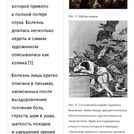
которое привело
к полной потере
Рис. 3. Шабаш ведьм
слуха. Болезнь
длилась несколько
недель и самим
художником
описывалась как
колика [1].
Болезнь лишь кратко
описана в письмах,
написанных после
выздоровления:
Рис. 4. Сон разума рождает чудовищ.
головная боль,
Выражает связь между иррациональным
глухота, шум в ушах,
бессознательным и художественным
творчеством. Идея, восходящая еще
шаткость походки
к Аристотелю, который утверждал:
и нарушения зрения
«Не бывает великого гения без примеси