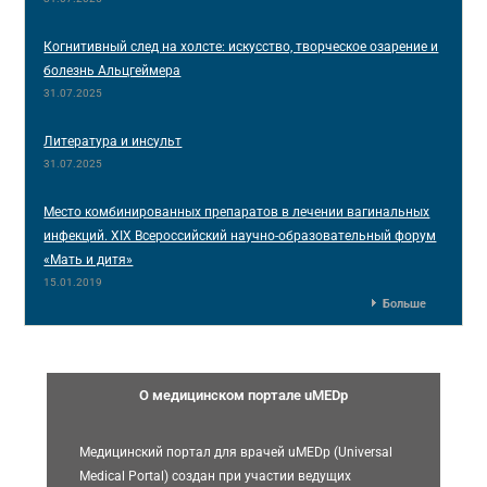
Когнитивный след на холсте: искусство, творческое озарение и
болезнь Альцгеймера
31.07.2025
Литература и инсульт
31.07.2025
Место комбинированных препаратов в лечении вагинальных
инфекций. XIX Всероссийский научно-образовательный форум
«Мать и дитя»
15.01.2019
Больше
О медицинском портале uMEDp
Медицинский портал для врачей uMEDp (Universal
Medical Portal) создан при участии ведущих