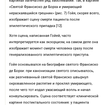
картинах запечатлен ряд заболеваний. Так, в картине
«Святой Франсиско де Борха и умирающий
нераскаявшийся грешник» (рис. 7) Гойя, скорее всего,
изображает сцену смерти пациента после
эпилептического припадка [12].
Хотя сцена, написанная Гойей, часто
интерпретируется как экзорцизм, на самом деле она
изображает момент смерти человека сразу после
генерализованного эпилептического приступа.
Гойя основывался на биографии святого Франсиско
де Борхи: при канонизации святого описывалось,
как разгневанный святой Франсиско швырнул
окровавленное распятие и проклял умирающего,
после чего тот издал ужасающий вопль и начал
конвульсировать. Сцена соответствует клинической
картине постиктального состояния: у пациента