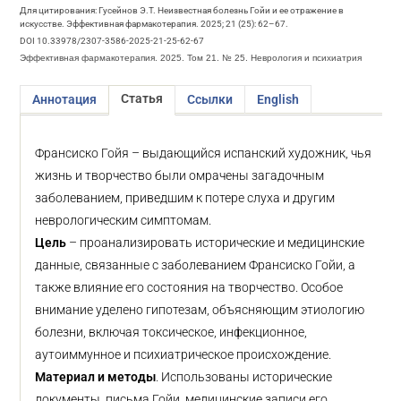
Для цитирования: Гусейнов Э.Т. Неизвестная болезнь Гойи и ее отражение в
искусстве. Эффективная фармакотерапия. 2025; 21 (25): 62–67.
DOI 10.33978/2307-3586-2025-21-25-62-67
Эффективная фармакотерапия. 2025. Том 21. № 25. Неврология и психиатрия
Статья
Аннотация
Ссылки
English
Франсиско Гойя – выдающийся испанский художник, чья
жизнь и творчество были омрачены загадочным
заболеванием, приведшим к потере слуха и другим
неврологическим симптомам.
Цель
– проанализировать исторические и медицинские
данные, связанные с заболеванием Франсиско Гойи, а
также влияние его состояния на творчество. Особое
внимание уделено гипотезам, объясняющим этиологию
болезни, включая токсическое, инфекционное,
аутоиммунное и психиатрическое происхождение.
Материал и методы
. Использованы исторические
документы, письма Гойи, медицинские записи его