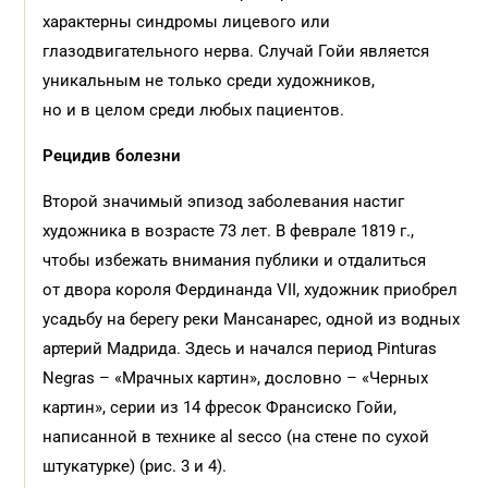
характерны синдромы лицевого или
глазодвигательного нерва. Случай Гойи является
уникальным не только среди художников,
но и в целом среди любых пациентов.
Рецидив болезни
Второй значимый эпизод заболевания настиг
художника в возрасте 73 лет. В феврале 1819 г.,
чтобы избежать внимания публики и отдалиться
от двора короля Фердинанда VII, художник приобрел
усадьбу на берегу реки Мансанарес, одной из водных
артерий Мадрида. Здесь и начался период Pinturas
Negras – «Мрачных картин», дословно – «Черных
картин», серии из 14 фресок Франсиско Гойи,
написанной в технике al secco (на стене по сухой
штукатурке) (рис. 3 и 4).