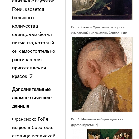
связана с глухотой
Гойи, касается
большого
количества
Рис. 7. Святой Франсиско де Борха и
умирающий нераскаявшийся грешник
свинцовых белил –
пигмента, который
он самостоятельно
растирал для
приготовления
красок [2].
Дополнительные
анамнестические
данные
Франсиско Гойя
Рис. 8. Мальчики, взбирающиеся на
дерево (фрагмент)
вырос в Сарагосе,
столице испанской