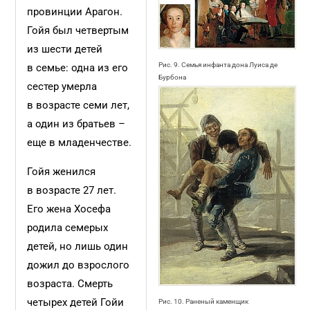
провинции Арагон.
Гойя был четвертым
из шести детей
Рис. 9. Семья инфанта дона Луиса де
в семье: одна из его
Бурбона
сестер умерла
в возрасте семи лет,
а один из братьев –
еще в младенчестве.
Гойя женился
в возрасте 27 лет.
Его жена Хосефа
родила семерых
детей, но лишь один
дожил до взрослого
возраста. Смерть
четырех детей Гойи
Рис. 10. Раненый каменщик