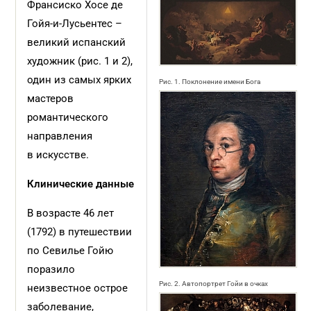
Франсиско Хосе де
Гойя-и-Лусьентес –
великий испанский
художник (рис. 1 и 2),
один из самых ярких
Рис. 1. Поклонение имени Бога
мастеров
романтического
направления
в искусстве.
Клинические данные
В возрасте 46 лет
(1792) в путешествии
по Севилье Гойю
поразило
Рис. 2. Автопортрет Гойи в очках
неизвестное острое
заболевание,