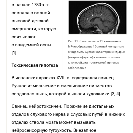
в начале 1780-х гг.
совпала с волной
высокой детской
смертности, которую
связывают
Рис. 11. Сагиттальное T1-взвешенное
с эпидемией оспы
МР-изображение 19-летней женщины с
[1].
синдромом Сусака: характерные «дыры»
(микроинфаркты) в мозолистом теле –
ключевой диагностический признак
Токсическая гипотеза
заболевания
В испанских красках XVIII в. содержался свинец.
Ручное измельчение и смешивание пигментов
создавало пыль, которой дышали художники [3, 4].
Свинец нейротоксичен. Поражение дистальных
отделов слухового нерва и слуховых путей в нижних
отделах ствола мозга может вызывать
нейросенсорную тугоухость. Внезапное