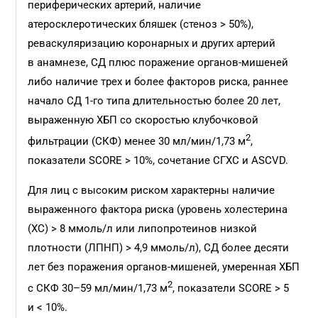
периферических артерий, наличие
атеросклеротических бляшек (стеноз > 50%),
реваскуляризацию коронарных и других артерий
в анамнезе, СД плюс поражение органов-мишеней
либо наличие трех и более факторов риска, раннее
начало СД 1-го типа длительностью более 20 лет,
выраженную ХБП со скоростью клубочковой
2
фильтрации (СКФ) менее 30 мл/мин/1,73 м
,
показатели SCORE > 10%, сочетание СГХС и ASCVD.
Для лиц с высоким риском характерны наличие
выраженного фактора риска (уровень холестерина
(ХС) > 8 ммоль/л или липопротеинов низкой
плотности (ЛПНП) > 4,9 ммоль/л), СД более десяти
лет без поражения органов-мишеней, умеренная ХБП
2
с СКФ 30–59 мл/мин/1,73 м
, показатели SCORE > 5
и < 10%.