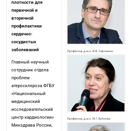
плотности для
первичной и
вторичной
профилактики
сердечно-
сосудистых
заболеваний
Профессор, д.м.н. И.В. Сергиенко
Главный научный
сотрудник отдела
проблем
атеросклероза ФГБУ
«Национальный
медицинский
исследовательский
центр кардиологии»
Профессор, д.м.н. М.Г. Бубнова
Минздрава России,