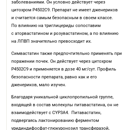
заболеваниями. Он условно действует через
цитохром Р4502С9. Препарат не имеет дженериков
и считается самым безопасным в своем классе.
По влиянию на триглицериды сопоставим
с аторвастатином и розувастатином, а по влиянию
на ЛПВП значительно превосходит их.
Симвастатин также предпочтительно применять при
поражении почек. Он действует через цитохром
Р4502С9 и применяется в дозе 40 мг/сут. Профиль
безопасности препарата, равно как и его
дженериков, мало изучен.
Благодаря уникальной циклопропильной группе,
входящей в состав молекулы питавастатина, он не
взаимодействует с CYP3A4. Питавастатин,
подвергаясь лактонированию ферментом
уридиндифосфат-глюкуронозил трансферазой,