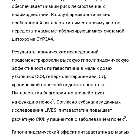
обеспечивает низкий риск лекарственных
взаимодействий. В силу фармакологических
особенностей питавастатин имеет преимущество
перед статинами, метаболизирующимися системой
цитохрома CYP3А4.
Результаты клинических исследований
продемонстрировали высокую гиполипидемическую
эффективность питавастатина в малых дозах
у больных ССЗ, гиперхолестеринемией, СД,
хронической почечной недостаточностью.
Питавастатин благоприятно воздействует
1
на функцию почек
. Согласно субанализу данных
исследования LIVES, питавастатин повышает
2
расчетную СКФ у пациентов с заболеванием почек
.
Гиполипидемический эффект питавастатина в малых