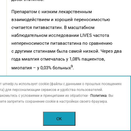
Препаратом с низким лекарственным
взаимодействием и хорошей переносимостью
считается питавастатин. В масштабном
наблюдательном исследовании LIVES частота
непереносимости питавастатина по сравнению
с другими статинами была самой низкой. Через два
года миалгия отмечалась у 1,08% пациентов,
9
миопатия – у 0,03% больных
.
Важным итогом исследования REAL-CAD по оценке
т umedp.ru использует cookie (файлы с данными о прошлых посещениях
эффективности и безопасности двух доз
та) для персонализации сервисов и удобства пользователей.
питавастатина стало практически полное отсутствие
акомьтесь с условиями и принципами их обработки -
Политика
. Вы
ете запретить сохранение cookie в настройках своего браузера.
случаев развития рабдомиолиза у пациентов
на интенсивной и малоинтенсивной терапии, редко
OK
регистрировались мышечные жалобы, что
не выходило за рамки подобных жалоб при