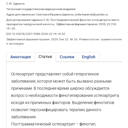
С.Ю. Царенок
Читинская государственная медицинская академия
Адрес для переписки: Светлана Юрьевна Царенок, sveta-tsarenok@yandex.ru
Для цитирования: Царенок С.Ю. Посттравматический фенотип остеоартрита: место
препаратов гиалуроновой кислоты. Эффективная фармакотерапия. 2026; 22 (16):
16–20.
DOI 10.33978/2307-3586-2026-22-16-16-20
Эффективная фармакотерапия. 2026.Том 22. № 16. Ревматология, травматология
и ортопедия
Статья
Аннотация
Ссылки
English
Остеоартрит представляет собой гетерогенное
заболевание, которое может быть вызвано разными
причинами. В последнее время широко обсуждается
вопрос о необходимости фенотипирования остеоартрита
исходя из причинных факторов. Выделение фенотипов
позволит персонифицировать терапию данного
заболевания.
Посттравматический остеоартрит – фенотип,