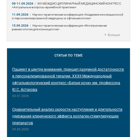
09-11.09.2026
|
ХIII МЕЖДИСЦИПЛИНАРНЫЙ МЕДИЦИНСКИЙ КОНГРЕСС
«Актуальные вопросы врачебной практики»
11.09.2026
|
Научно-практическая конференция «Академия инновационной
и персонализированной медицины в офтальмологии»
15.09.2026
|
Научно-практическая конференция «Интегративная
ревматология для клиницистов»
Больше
СТАТЬИ
ПО ТЕМЕ
Пациент в центре внимания: принцип разумной достаточности
в персонализированной терапии. XXXII Международный
офтальмологический конгресс «Белые ночи» им. профессора
Ю.С. Астахова
03.07.2026
Сравнительный анализ скорости наступления и длительности
удержания клинического эффекта коллаген-стимулирующих
препаратов
29.06.2026