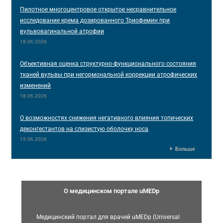
Пилотное многоцентровое открытое несравнительное
исследование крема дозированного Триофемин при
вульвовагинальной атрофии
18.06.2026
Объективная оценка структурно-функционального состояния
тканей вульвы при негормональной коррекции атрофических
изменений
18.06.2026
О возможностях снижения негативного влияния топических
деконгестантов на слизистую оболочку носа
15.06.2026
Больше
О медицинском портале uMEDp
Медицинский портал для врачей uMEDp (Universal