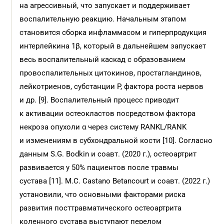
на агрессивный, что запускает и поддерживает
воспалительную реакцию. Начальным этапом
становится сборка инфламмасом и гиперпродукция
интерлейкина 1β, который в дальнейшем запускает
весь воспалительный каскад с образованием
провоспалительных цитокинов, простагландинов,
лейкотриенов, субстанции Р, фактора роста нервов
и др. [9]. Воспалительный процесс приводит
к активации остеокластов посредством фактора
некроза опухоли α через систему RANKL/RANK
и изменениям в субхондральной кости [10]. Согласно
данным S.G. Bodkin и соавт. (2020 г.), остеоартрит
развивается у 50% пациентов после травмы
сустава [11]. M.C. Castano Betancourt и соавт. (2022 г.)
установили, что основными факторами риска
развития посттравматического остеоартрита
коленного сустава выступают перелом