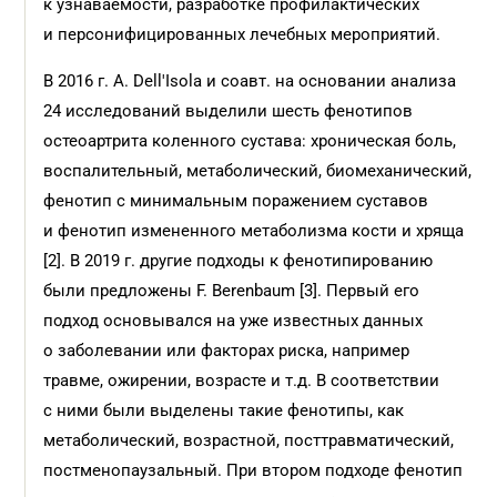
к узнаваемости, разработке профилактических
и персонифицированных лечебных мероприятий.
В 2016 г. A. Dell'Isola и соавт. на основании анализа
24 исследований выделили шесть фенотипов
остеоартрита коленного сустава: хроническая боль,
воспалительный, метаболический, биомеханический,
фенотип с минимальным поражением суставов
и фенотип измененного метаболизма кости и хряща
[2]. В 2019 г. другие подходы к фенотипированию
были предложены F. Berenbaum [3]. Первый его
подход основывался на уже известных данных
о заболевании или факторах риска, например
травме, ожирении, возрасте и т.д. В соответствии
с ними были выделены такие фенотипы, как
метаболический, возрастной, посттравматический,
постменопаузальный. При втором подходе фенотип