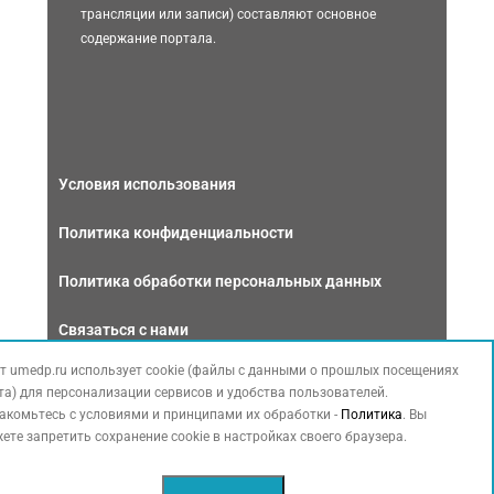
трансляции или записи) составляют основное
содержание портала.
Условия использования
Политика конфиденциальности
Политика обработки персональных данных
Связаться с нами
т umedp.ru использует cookie (файлы с данными о прошлых посещениях
та) для персонализации сервисов и удобства пользователей.
акомьтесь с условиями и принципами их обработки -
Политика
. Вы
ете запретить сохранение cookie в настройках своего браузера.
Copyright © 2026 МЕДФОРУМ. Все права защищены. Данный сайт
также содержит материалы, принадлежащие третьей стороне,