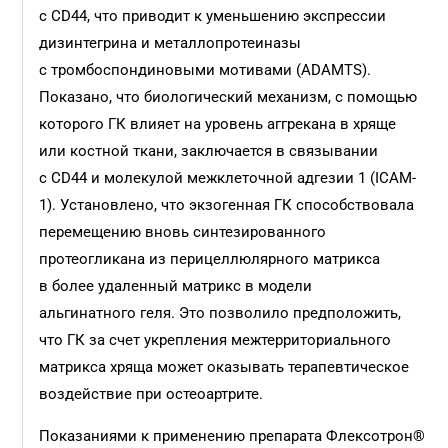
с CD44, что приводит к уменьшению экспрессии
дизинтегрина и металлопротеиназы
с тромбоспондиновыми мотивами (ADAMTS).
Показано, что биологический механизм, с помощью
которого ГК влияет на уровень аггрекана в хряще
или костной ткани, заключается в связывании
с CD44 и молекулой межклеточной адгезии 1 (ICAM-
1). Установлено, что экзогенная ГК способствовала
перемещению вновь синтезированного
протеогликана из перицеллюлярного матрикса
в более удаленный матрикс в модели
альгинатного геля. Это позволило предположить,
что ГК за счет укрепления межтерриториального
матрикса хряща может оказывать терапевтическое
воздействие при остеоартрите.
Показаниями к применению препарата Флексотрон®