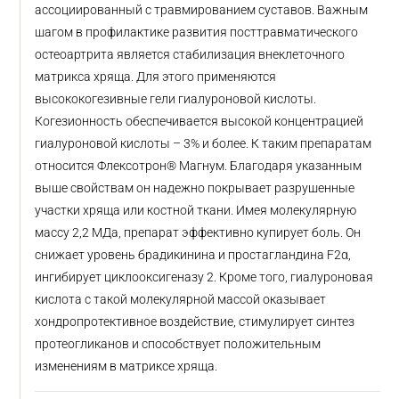
ассоциированный с травмированием суставов. Важным
шагом в профилактике развития посттравматического
остеоартрита является стабилизация внеклеточного
матрикса хряща. Для этого применяются
высококогезивные гели гиалуроновой кислоты.
Когезионность обеспечивается высокой концентрацией
гиалуроновой кислоты – 3% и более. К таким препаратам
относится Флексотрон® Магнум. Благодаря указанным
выше свойствам он надежно покрывает разрушенные
участки хряща или костной ткани. Имея молекулярную
массу 2,2 МДа, препарат эффективно купирует боль. Он
снижает уровень брадикинина и простагландина F2α,
ингибирует циклооксигеназу 2. Кроме того, гиалуроновая
кислота с такой молекулярной массой оказывает
хондропротективное воздействие, стимулирует синтез
протеогликанов и способствует положительным
изменениям в матриксе хряща.