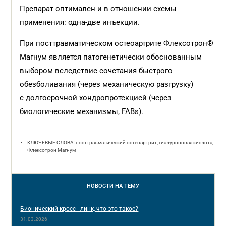
Препарат оптимален и в отношении схемы
применения: одна-две инъекции.
При посттравматическом остеоартрите Флексотрон®
Магнум является патогенетически обоснованным
выбором вследствие сочетания быстрого
обезболивания (через механическую разгрузку)
с долгосрочной хондропротекцией (через
биологические механизмы, FABs).
КЛЮЧЕВЫЕ СЛОВА: посттравматический остеоартрит, гиалуроновая кислота,
Флексотрон Магнум
НОВОСТИ
НА ТЕМУ
Бионический кросс - линк, что это такое?
31.03.2026