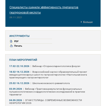
Специалисты оценили эффективность препаратов
гиалуроновой кислоты
09.11.2021
Больше
ИНСТРУМЕНТЫ
PDF
Печать
ПЛАН МЕРОПРИЯТИЙ
17.02-22.10.2026
|
Вебинар «Оториноларингология в фокусе»
18.02-16.12.2026
|
Всероссийский научно-образовательный проект
междисциплинарных школ по гастроэнтерологии «Настольная книга
практикующего гастроэнтеролога»
25.02-16.12.2026
|
Школа московского ревматолога
03.09.2026
|
Вебинар «Трактовка результатов функциональных
пульмонологических и кардиологических исследований в практике
терапевта»
04.09.2026
|
ОГНИ СТОЛИЦЫ. СОВРЕМЕННЫЕ ВОЗМОЖНОСТИ
НЕФРОЛОГИИ 2026