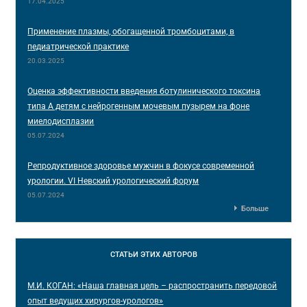
17.04.2025
Применение плазмы, обогащенной тромбоцитами, в
педиатрической практике
20.03.2025
Оценка эффективности введения ботулинического токсина
типа А детям с нейрогенным мочевым пузырем на фоне
миелодисплазии
05.07.2024
Репродуктивное здоровье мужчин в фокусе современной
урологии. VI Невский урологический форум
05.07.2024
Больше
СТАТЬИ
ЭТИХ АВТОРОВ
М.И. КОГАН: «Наша главная цель – распространить передовой
опыт ведущих хирургов-урологов»