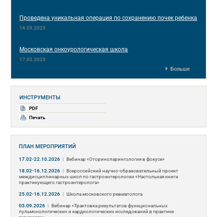
Проведена уникальная операция по сохранению почек ребенка
14.03.2023
Московская онкоурологическая школа
17.02.2023
Больше
ИНСТРУМЕНТЫ
PDF
Печать
ПЛАН МЕРОПРИЯТИЙ
17.02-22.10.2026
|
Вебинар «Оториноларингология в фокусе»
18.02-16.12.2026
|
Всероссийский научно-образовательный проект
междисциплинарных школ по гастроэнтерологии «Настольная книга
практикующего гастроэнтеролога»
25.02-16.12.2026
|
Школа московского ревматолога
03.09.2026
|
Вебинар «Трактовка результатов функциональных
пульмонологических и кардиологических исследований в практике