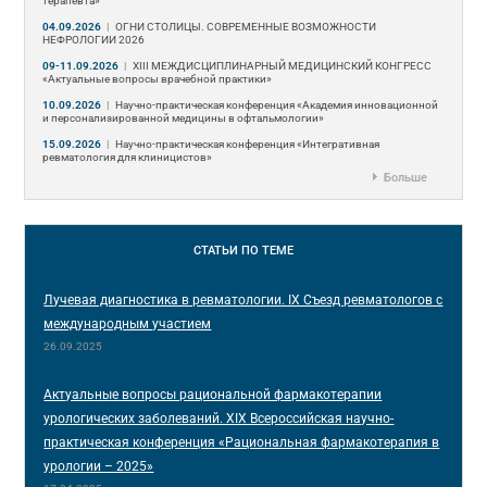
терапевта»
04.09.2026
|
ОГНИ СТОЛИЦЫ. СОВРЕМЕННЫЕ ВОЗМОЖНОСТИ
НЕФРОЛОГИИ 2026
09-11.09.2026
|
ХIII МЕЖДИСЦИПЛИНАРНЫЙ МЕДИЦИНСКИЙ КОНГРЕСС
«Актуальные вопросы врачебной практики»
10.09.2026
|
Научно-практическая конференция «Академия инновационной
и персонализированной медицины в офтальмологии»
15.09.2026
|
Научно-практическая конференция «Интегративная
ревматология для клиницистов»
Больше
СТАТЬИ
ПО ТЕМЕ
Лучевая диагностика в ревматологии. IX Съезд ревматологов с
международным участием
26.09.2025
Актуальные вопросы рациональной фармакотерапии
урологических заболеваний. XIX Всероссийская научно-
практическая конференция «Рациональная фармакотерапия в
урологии – 2025»