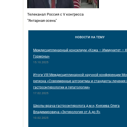
Телеканал Россия с V конгресса
"Янтарная осень"
НОВОСТИ
НА ТЕМУ
Междисциплинарный консилиум «Кожа — Иммунитет — 
Гормоны»
15.10.2025
Итоги VIII Междисциплинарной научной конференции Мо
региона «Современные алгоритмы и стандарты лечения 
гастроэнтерологии и гепатологии»
17.02.2025
Школы врача-гастроэнтеролога д.м.н, Князева Олега
Владимировича «Энтерология от А до Я»
10.02.2025