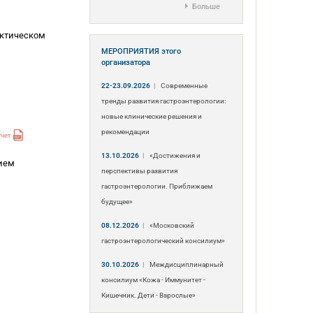
Больше
актическом
МЕРОПРИЯТИЯ
этого
организатора
22-23.09.2026
|
Современные
тренды развития гастроэнтерологии:
новые клинические решения и
рекомендации
13.10.2026
|
«Достижения и
ием
перспективы развития
гастроэнтерологии. Приближаем
будущее»
08.12.2026
|
«Московский
гастроэнтерологический консилиум»
30.10.2026
|
Междисциплинарный
консилиум «Кожа - Иммунитет -
Кишечник. Дети - Взрослые»