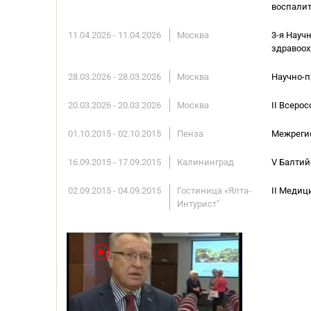
воспали
11.04.2026 - 11.04.2026
Москва
3-я Науч
здравоо
28.03.2026 - 28.03.2026
Москва
Научно-п
20.03.2026 - 20.03.2026
Москва
II Всеро
01.10.2015 - 02.10.2015
Пенза
Межрегио
16.09.2015 - 17.09.2015
Калининград
V Балтий
02.09.2015 - 04.09.2015
Гостиница «Ялта-
II Медиц
Интурист"