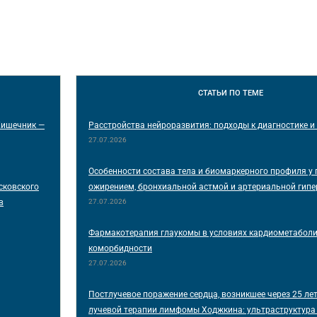
СТАТЬИ
ПО ТЕМЕ
Кишечник —
Расстройства нейроразвития: подходы к диагностике и
27.07.2026
Особенности состава тела и биомаркерного профиля у 
сковского
ожирением, бронхиальной астмой и артериальной гипе
в
27.07.2026
Фармакотерапия глаукомы в условиях кардиометабол
коморбидности
27.07.2026
Постлучевое поражение сердца, возникшее через 25 лет
лучевой терапии лимфомы Ходжкина: ультраструктура