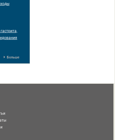
сходы
гастрита,
следования
Больше
тьи
таты
ми