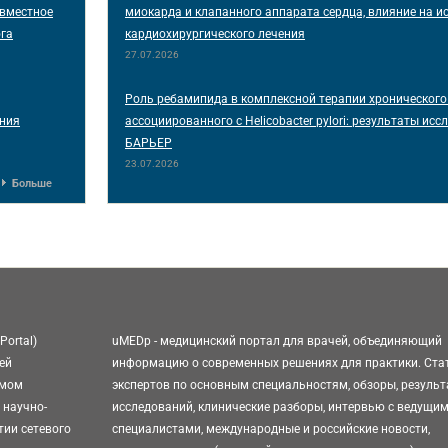
овместное
миокарда и клапанного аппарата сердца, влияние на и
ога
кардиохирургического лечения
27.07.2026
Роль ребамипида в комплексной терапии хронического 
ения
ассоциированного с Helicobacter pylori: результаты ис
БАРЬЕР
23.07.2026
Больше
Portal)
uMEDp - медицинский портал для врачей, объединяющий
ей
информацию о современных решениях для практики. Ста
омом
экспертов по основным специальностям, обзоры, резуль
 научно-
исследований, клинические разборы, интервью с ведущи
тии сетевого
специалистами, международные и российские новости,