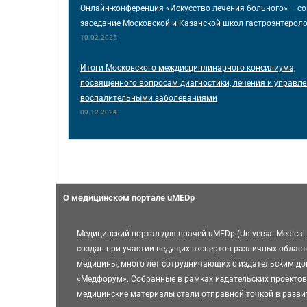
Онлайн-конференция «Искусство лечения больного» – с
заседание Московской и Казанской школ гастроэнтерол
10.02.2025
Итоги Московского междисциплинарного консилиума,
посвященного вопросам диагностики, лечения и управл
воспалительными заболеваниями
09.12.2024
О медицинском портале uMEDp
Медицинский портал для врачей uMEDp (Universal Medical 
создан при участии ведущих экспертов различных област
медицины, много лет сотрудничающих с издательским д
«Медфорум». Собранные в рамках издательских проектов
медицинские материалы стали отправной точкой в разви