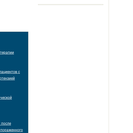
 терапии
пациентов с
ртензией
ической
 после
 пораженного