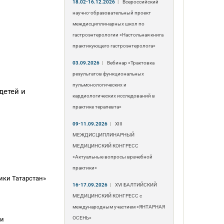
18.02-16.12.2026
|
Всероссийский
научно-образовательный проект
междисциплинарных школ по
гастроэнтерологии «Настольная книга
практикующего гастроэнтеролога»
03.09.2026
|
Вебинар «Трактовка
результатов функциональных
пульмонологических и
детей и
кардиологических исследований в
практике терапевта»
09-11.09.2026
|
ХIII
МЕЖДИСЦИПЛИНАРНЫЙ
МЕДИЦИНСКИЙ КОНГРЕСС
«Актуальные вопросы врачебной
практики»
ики Татарстан»
16-17.09.2026
|
XVI БАЛТИЙСКИЙ
МЕДИЦИНСКИЙ КОНГРЕСС с
международным участием «ЯНТАРНАЯ
ОСЕНЬ»
ии