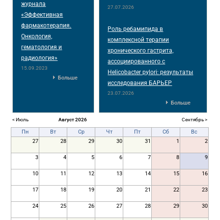
журнала
27.07.2026
«Эффективная
фармакотерапия.
Роль ребамипида в
Онкология,
комплексной терапии
гематология и
хронического гастрита,
радиология»
ассоциированного с
15.09.2023
Helicobacter pylori: результаты
Больше
исследования БАРЬЕР
23.07.2026
Больше
< Июль
Август 2026
Сентябрь >
Пн
Вт
Ср
Чт
Пт
Сб
Вс
27
28
29
30
31
1
2
3
4
5
6
7
8
9
10
11
12
13
14
15
16
17
18
19
20
21
22
23
24
25
26
27
28
29
30