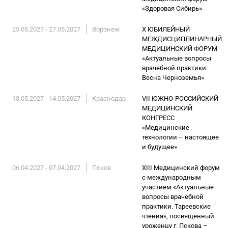
«Здоровая Сибирь»
25.05.2027 - 27.05.2027
Воронеж
X ЮБИЛЕЙНЫЙ
МЕЖДИСЦИПЛИНАРНЫЙ
МЕДИЦИНСКИЙ ФОРУМ
«Актуальные вопросы
врачебной практики.
Весна Черноземья»
13.05.2027 - 14.05.2027
Краснодар
VII ЮЖНО-РОССИЙСКИЙ
МЕДИЦИНСКИЙ
КОНГРЕСС
«Медицинские
технологии – настоящее
и будущее»
06.04.2027 - 07.04.2027
Псков
XIII Медицинский форум
с международным
участием «Актуальные
вопросы врачебной
практики. Тареевские
чтения», посвященный
уроженцу г. Пскова –