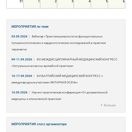
31
1
2
3
4
5
6
МЕРОПРИЯТИЯ
по теме
03.09.2026
|
Вебинар «Трактовка результатов функциональных
пульмонологических и кардиологических исследований в практике
терапевта»
09-11.09.2026
|
ХIII МЕЖДИСЦИПЛИНАРНЫЙ МЕДИЦИНСКИЙ КОНГРЕСС
«Актуальные вопросы врачебной практики»
16-17.09.2026
|
XVI БАЛТИЙСКИЙ МЕДИЦИНСКИЙ КОНГРЕСС с
международным участием «ЯНТАРНАЯ ОСЕНЬ»
16.09.2026
|
Научно-практическая конференция «От доказательной
медицины к клинической практике»
Больше
МЕРОПРИЯТИЯ
этого организатора