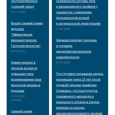
гастроэнтеролога
Особенности состава тела
(осенний сезон)
и биомаркерного профиля у
01.11.2023
пациентов с ожирением,
бронхиальной астмой
Вышел свежий номер
и артериальной гипертензией
журнала
27.07.2026
"Эффективная
фармакотерапия.
Фармакотерапия глаукомы
Гастроэнтерология"
в условиях
03.10.2023
кардиометаболической
коморбидности
Химиотерапия в
27.07.2026
детском возрасте
повышает риск
Постлучевое поражение сердца,
возникновения рака
возникшее через 25 лет после
молочной железы в
лучевой терапии лимфомы
будущем
Ходжкина: ультраструктура
15.09.2023
пораженного миокарда и
07:00:00
клапанного аппарата сердца,
влияние на исходы
Свежий номер
кардиохирургического лечения